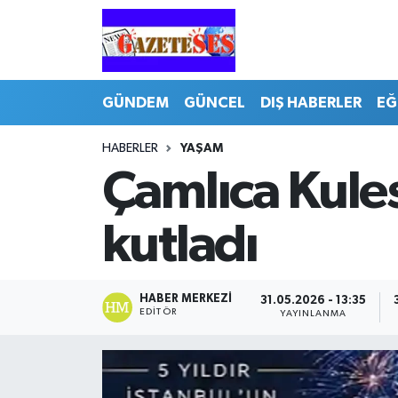
GÜNDEM
GÜNCEL
DIŞ HABERLER
EĞ
HABERLER
YAŞAM
Çamlıca Kulesi 
kutladı
HABER MERKEZI
31.05.2026 - 13:35
EDITÖR
YAYINLANMA