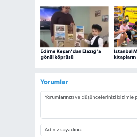
Edirne Keşan'dan Elazığ'a
İstanbul 
gönül köprüsü
kitapların
Yorumlar