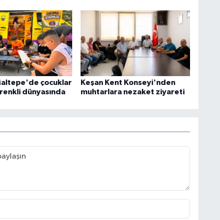
Maltepe'de çocuklar
Keşan Kent Konseyi'nden
 renkli dünyasında
muhtarlara nezaket ziyareti