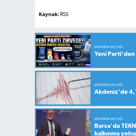
Kaynak:
RSS
EDITÖRÜN SEÇTIĞI
Yeni Parti'den 
EDITÖRÜN SEÇTIĞI
Akdeniz'de 4
EDITÖRÜN SEÇTIĞI
Bursa'da TEKNO
kalkınma yolc