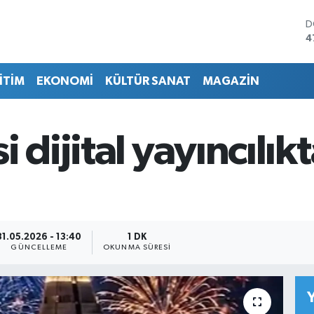
D
4
E
5
İTİM
EKONOMİ
KÜLTÜR SANAT
MAGAZİN
S
6
G
6
dijital yayıncılıkta
B
1
B
6
31.05.2026 - 13:40
1 DK
GÜNCELLEME
OKUNMA SÜRESI