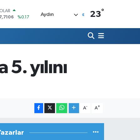
°
OLAR
23
Aydın
7,7106
%0.17
URO
5,1652
%0.27
TERLİN
4,4046
%0.35
RAM ALTIN
648.99
%2.59
 5. yılını
İST100
3.773
%-19
ITCOIN
5.130,04
%1.2
-
+
A
A
Yazarlar