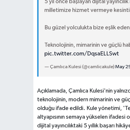
5 yıl önce başlayan dijital yayıncılı
milletimize hizmet vermeye kesinti
Bu güzel yolculukta bize eşlik ede
Teknolojinin, mimarinin ve güçlü h
pic.twitter.com/DqsaELLSwt
— Çamlıca Kulesi (@camlicakule)
May 2
Açıklamada, Çamlıca Kulesi'nin yalnızc
teknolojinin, modern mimarinin ve güç
olduğu ifade edildi. Kule yönetimi, 'T
altyapısının semaya yükselen ifadesi ol
dijital yayıncılıktaki 5 yıllık başarı hikây