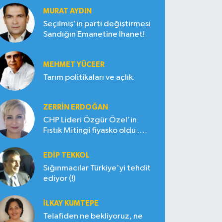
MURAT AYDIN
Seçilmiş'in parti değiştirmesi
Sandığın Emanetine İhanet!
MEHMET YÜCEER
Tarım politikaları ve açlık.
ZERRIN ERDOĞAN
CHP Lideri Özgür Özel'in
Fıstık Mitingi fiyasko oldu .
Çiftçi hayal kırıklığına uğradı
EDIP TEKKOL
Sığınmacılar Türkiye'yi tehdit
ediyor (!)
İLKAY KUMTEPE
Telafiden ne bekliyoruz, ne