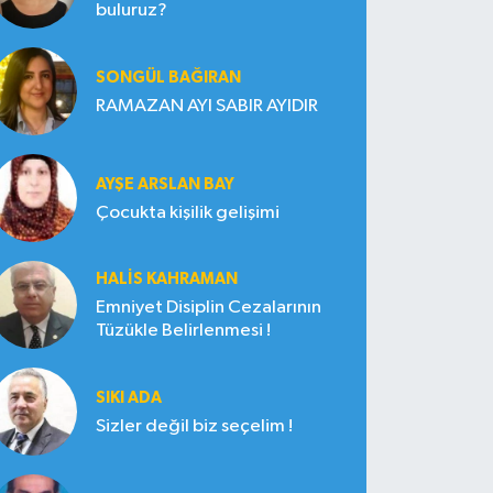
buluruz?
SONGÜL BAĞIRAN
RAMAZAN AYI SABIR AYIDIR
AYŞE ARSLAN BAY
Çocukta kişilik gelişimi
HALIS KAHRAMAN
Emniyet Disiplin Cezalarının
Tüzükle Belirlenmesi !
SIKI ADA
Sizler değil biz seçelim !