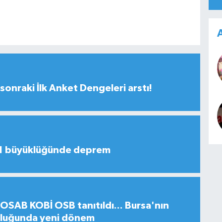
A
sonraki İlk Anket Dengeleri arstı!
,1 büyüklüğünde deprem
SAB KOBİ OSB tanıtıldı... Bursa'nın
uluğunda yeni dönem