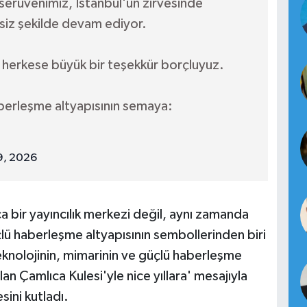
k serüvenimiz, İstanbul'un zirvesinde
siz şekilde devam ediyor.
n herkese büyük bir teşekkür borçluyuz.
aberleşme altyapısının semaya:
9, 2026
a bir yayıncılık merkezi değil, aynı zamanda
lü haberleşme altyapısının sembollerinden biri
eknolojinin, mimarinin ve güçlü haberleşme
an Çamlıca Kulesi'yle nice yıllara' mesajıyla
esini kutladı.