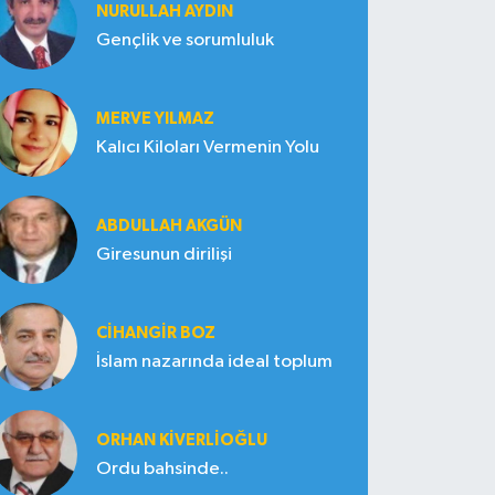
NURULLAH AYDIN
Gençlik ve sorumluluk
MERVE YILMAZ
Kalıcı Kiloları Vermenin Yolu
ABDULLAH AKGÜN
Giresunun dirilişi
CIHANGIR BOZ
İslam nazarında ideal toplum
ORHAN KIVERLIOĞLU
Ordu bahsinde..