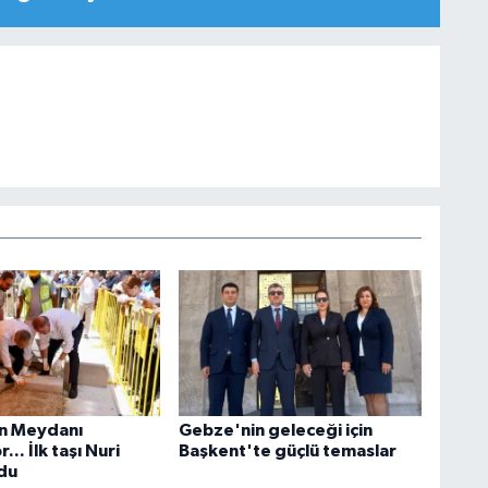
n Meydanı
Gebze'nin geleceği için
... İlk taşı Nuri
Başkent'te güçlü temaslar
du