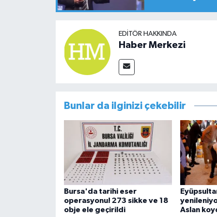
EDITÖR HAKKINDA
Haber Merkezi
Bunlar da ilginizi çekebilir
Bursa'da tarihi eser
Eyüpsulta
operasyonu! 273 sikke ve 18
yenileniyor
obje ele geçirildi
Aslan koy