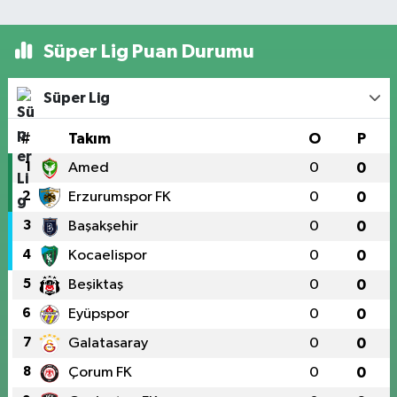
Süper Lig Puan Durumu
Süper Lig
#
Takım
O
P
1
Amed
0
0
2
Erzurumspor FK
0
0
3
Başakşehir
0
0
4
Kocaelispor
0
0
5
Beşiktaş
0
0
6
Eyüpspor
0
0
7
Galatasaray
0
0
8
Çorum FK
0
0