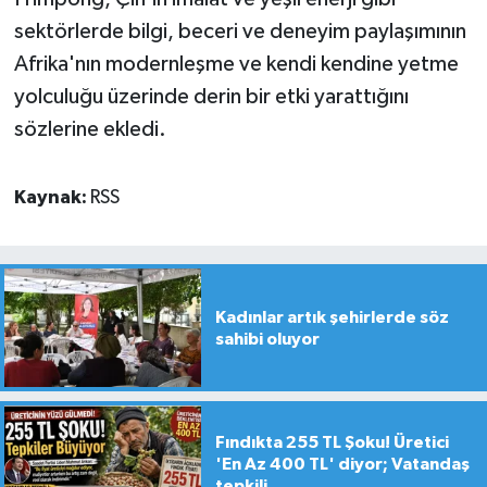
sektörlerde bilgi, beceri ve deneyim paylaşımının
Afrika'nın modernleşme ve kendi kendine yetme
yolculuğu üzerinde derin bir etki yarattığını
sözlerine ekledi.
Kaynak:
RSS
Kadınlar artık şehirlerde söz
sahibi oluyor
Fındıkta 255 TL Şoku! Üretici
'En Az 400 TL' diyor; Vatandaş
tepkili...