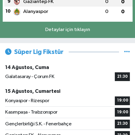
9
Gaziantep FK
0
0
10
Alanyaspor
0
0
Detaylar için tıklayın
Süper Lig Fikstür
14 Ağustos, Cuma
Galatasaray - Çorum FK
21:30
15 Ağustos, Cumartesi
Konyaspor - Rizespor
19:00
Kasımpaşa - Trabzonspor
19:00
Gençlerbirliği S.K. - Fenerbahçe
21:30