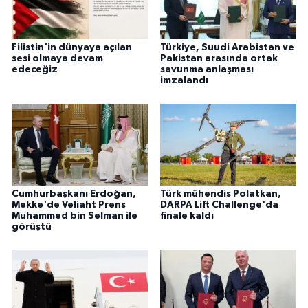
Filistin'in dünyaya açılan
Türkiye, Suudi Arabistan ve
sesi olmaya devam
Pakistan arasında ortak
edeceğiz
savunma anlaşması
imzalandı
Cumhurbaşkanı Erdoğan,
Türk mühendis Polatkan,
Mekke'de Veliaht Prens
DARPA Lift Challenge'da
Muhammed bin Selman ile
finale kaldı
görüştü