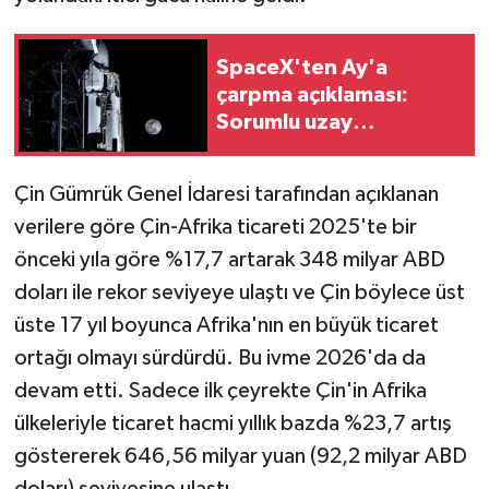
SpaceX'ten Ay'a
çarpma açıklaması:
Sorumlu uzay
operasyonları için
çalışıyoruz
Çin Gümrük Genel İdaresi tarafından açıklanan
verilere göre Çin-Afrika ticareti 2025'te bir
önceki yıla göre %17,7 artarak 348 milyar ABD
doları ile rekor seviyeye ulaştı ve Çin böylece üst
üste 17 yıl boyunca Afrika'nın en büyük ticaret
ortağı olmayı sürdürdü. Bu ivme 2026'da da
devam etti. Sadece ilk çeyrekte Çin'in Afrika
ülkeleriyle ticaret hacmi yıllık bazda %23,7 artış
göstererek 646,56 milyar yuan (92,2 milyar ABD