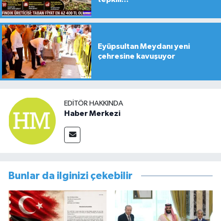
Eyüpsultan Meydanı yeni
çehresine kavuşuyor
EDITÖR HAKKINDA
Haber Merkezi
Bunlar da ilginizi çekebilir