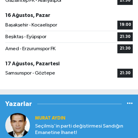
Gaziantep FK - Alanyaspor
21:30
16 Ağustos, Pazar
Başakşehir - Kocaelispor
19:00
Beşiktaş - Eyüpspor
21:30
Amed - Erzurumspor FK
21:30
17 Ağustos, Pazartesi
Samsunspor - Göztepe
21:30
Yazarlar
MURAT AYDIN
Seçilmiş'in parti değiştirmesi Sandığın
Emanetine İhanet!