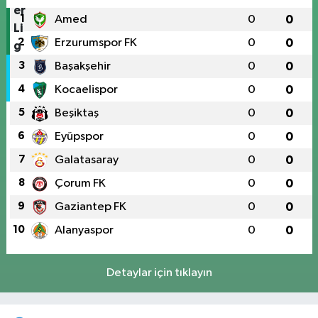
1
Amed
0
0
2
Erzurumspor FK
0
0
3
Başakşehir
0
0
4
Kocaelispor
0
0
5
Beşiktaş
0
0
6
Eyüpspor
0
0
7
Galatasaray
0
0
8
Çorum FK
0
0
9
Gaziantep FK
0
0
10
Alanyaspor
0
0
Detaylar için tıklayın