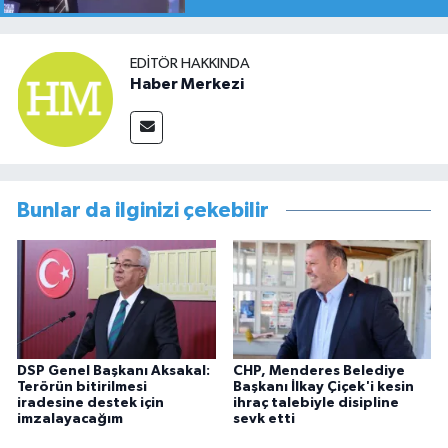
EDITÖR HAKKINDA
Haber Merkezi
Bunlar da ilginizi çekebilir
DSP Genel Başkanı Aksakal:
CHP, Menderes Belediye
Terörün bitirilmesi
Başkanı İlkay Çiçek'i kesin
iradesine destek için
ihraç talebiyle disipline
imzalayacağım
sevk etti