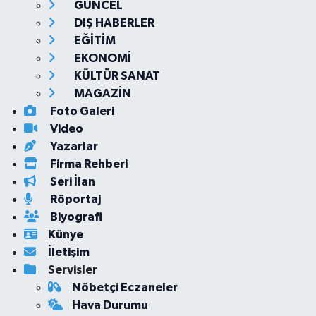
GÜNCEL
DIŞ HABERLER
EĞİTİM
EKONOMİ
KÜLTÜR SANAT
MAGAZİN
Foto Galeri
Video
Yazarlar
Firma Rehberi
Seri İlan
Röportaj
Biyografi
Künye
İletişim
Servisler
Nöbetçi Eczaneler
Hava Durumu