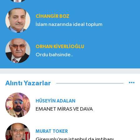
CIHANGIR BOZ
İslam nazarında ideal toplum
ORHAN KIVERLIOĞLU
Ordu bahsinde..
Alıntı Yazarlar
HÜSEYIN ADALAN
EMANET MİRAS VE DAVA
MURAT TOKER
Giresunlu’nun istanbul da imtihanı