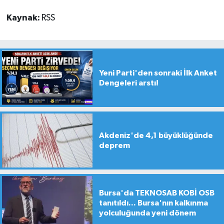
Kaynak:
RSS
Yeni Parti'den sonraki İlk Anket
Dengeleri arstı!
Akdeniz'de 4,1 büyüklüğünde
deprem
Bursa'da TEKNOSAB KOBİ OSB
tanıtıldı... Bursa'nın kalkınma
yolculuğunda yeni dönem