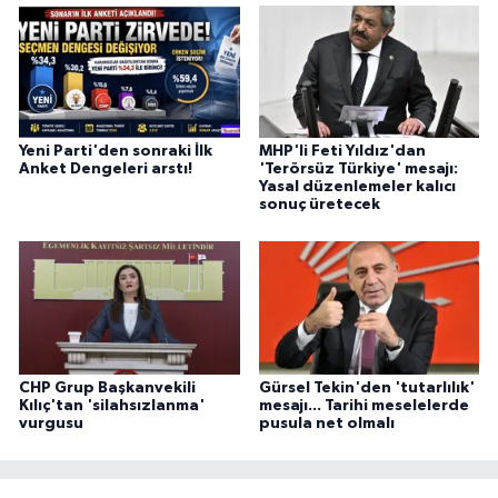
Yeni Parti'den sonraki İlk
MHP'li Feti Yıldız'dan
Anket Dengeleri arstı!
'Terörsüz Türkiye' mesajı:
Yasal düzenlemeler kalıcı
sonuç üretecek
CHP Grup Başkanvekili
Gürsel Tekin'den 'tutarlılık'
Kılıç'tan 'silahsızlanma'
mesajı... Tarihi meselelerde
vurgusu
pusula net olmalı