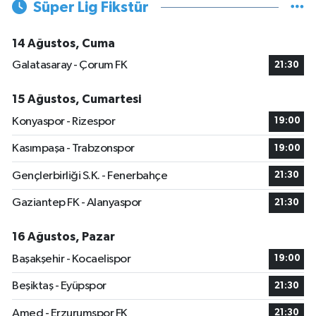
Süper Lig Fikstür
14 Ağustos, Cuma
Galatasaray - Çorum FK
21:30
15 Ağustos, Cumartesi
Konyaspor - Rizespor
19:00
Kasımpaşa - Trabzonspor
19:00
Gençlerbirliği S.K. - Fenerbahçe
21:30
Gaziantep FK - Alanyaspor
21:30
16 Ağustos, Pazar
Başakşehir - Kocaelispor
19:00
Beşiktaş - Eyüpspor
21:30
Amed - Erzurumspor FK
21:30