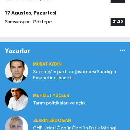
17 Ağustos, Pazartesi
Samsunspor - Göztepe
21:30
Yazarlar
MURAT AYDIN
Seçilmiş'in parti değiştirmesi Sandığın
Emanetine İhanet!
MEHMET YÜCEER
Tarım politikaları ve açlık.
ZERRIN ERDOĞAN
CHP Lideri Özgür Özel'in Fıstık Mitingi