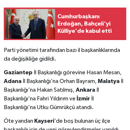
Cumhurbaşkanı
Erdoğan, Bahçeli'yi
Külliye'de kabul etti
Parti yönetimi tarafından bazı il başkanlıklarında
da değişikliğe gidildi.
Gaziantep
İl Başkanlığı görevine Hasan Mesan,
Adana
İl Başkanlığı'na Orhan Bayram,
Malatya
İl
Başkanlığı'na Hakan Satılmış,
Ankara
İl
Başkanlığı'na Fahri Yıldırım ve
İzmir
İl
Başkanlığı'na Utku Gümrükçü atandı.
Öte yandan
Kayseri
'de boş bulunan üç ilçe
başkanlığı için de yeni görevlendirmeler yapıldı.