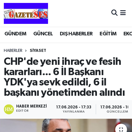
GÜNDEM
GÜNCEL
DIŞ HABERLER
EĞİTİM
EK
HABERLER
SİYASET
CHP'de yeni ihraç ve fesih
kararları... 6 İl Başkanı
YDK'ya sevk edildi, 6 il
başkanı yönetimden alındı
HABER MERKEZI
17.06.2026 - 17:33
17.06.2026 - 18
EDITÖR
YAYINLANMA
GÜNCELLEME