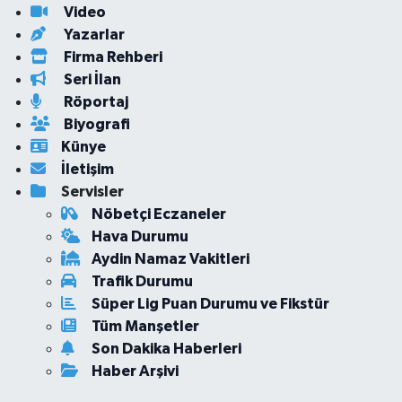
Video
Yazarlar
Firma Rehberi
Seri İlan
Röportaj
Biyografi
Künye
İletişim
Servisler
Nöbetçi Eczaneler
Hava Durumu
Aydin Namaz Vakitleri
Trafik Durumu
Süper Lig Puan Durumu ve Fikstür
Tüm Manşetler
Son Dakika Haberleri
Haber Arşivi