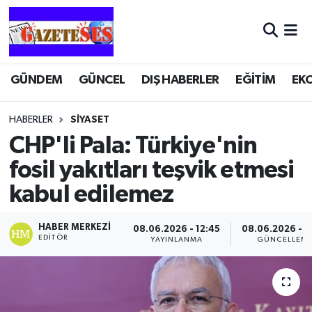
GÜNDEM
GÜNCEL
DIŞ HABERLER
EĞİTİM
EK
HABERLER
SİYASET
CHP'li Pala: Türkiye'nin
fosil yakıtları teşvik etmesi
kabul edilemez
HABER MERKEZI
08.06.2026 - 12:45
08.06.2026 - 1
EDITÖR
YAYINLANMA
GÜNCELLEM