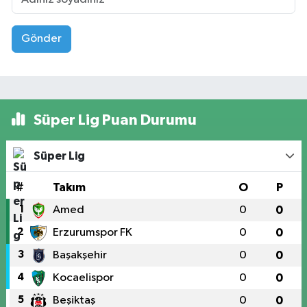
Gönder
Süper Lig Puan Durumu
Süper Lig
#
Takım
O
P
1
Amed
0
0
2
Erzurumspor FK
0
0
3
Başakşehir
0
0
4
Kocaelispor
0
0
5
Beşiktaş
0
0