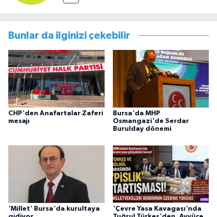
Bunlar da ilginizi çekebilir
CHP'den Anafartalar Zaferi
Bursa'da MHP
mesajı
Osmangazi'de Serdar
Burulday dönemi
'Millet' Bursa'da kurultaya
'Çevre Yasa Kavagası'nda
gidiyor
Tuğrul Türkeş'den, Ayyüce