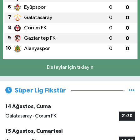
6
Eyüpspor
0
0
7
Galatasaray
0
0
8
Çorum FK
0
0
9
Gaziantep FK
0
0
10
Alanyaspor
0
0
Detaylar için tıklayın
Süper Lig Fikstür
14 Ağustos, Cuma
Galatasaray - Çorum FK
21:30
15 Ağustos, Cumartesi