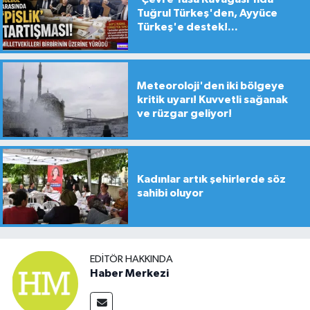
Tuğrul Türkeş'den, Ayyüce
Türkeş'e destek!...
Meteoroloji'den iki bölgeye
kritik uyarı! Kuvvetli sağanak
ve rüzgar geliyor!
Kadınlar artık şehirlerde söz
sahibi oluyor
EDITÖR HAKKINDA
Haber Merkezi