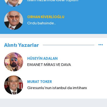
İslam nazarında ideal toplum
ORHAN KIVERLIOĞLU
Ordu bahsinde..
Alıntı Yazarlar
HÜSEYIN ADALAN
EMANET MİRAS VE DAVA
MURAT TOKER
Giresunlu’nun istanbul da imtihanı