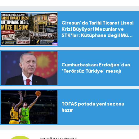
Giresun'da Tarihi Ticaret Lisesi
Krizi Büyüyor! Mezunlar ve
STK'lar: Kütüphane değil Müze
yapılsın!
Cumhurbaşkanı Erdoğan'dan
'Terörsüz Türkiye' mesajı
TOFAŞ potada yeni sezonu
hazır