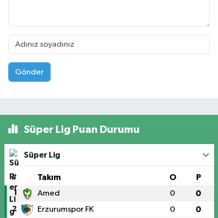
Gönder
Süper Lig Puan Durumu
Süper Lig
#
Takım
O
P
1
Amed
0
0
2
Erzurumspor FK
0
0