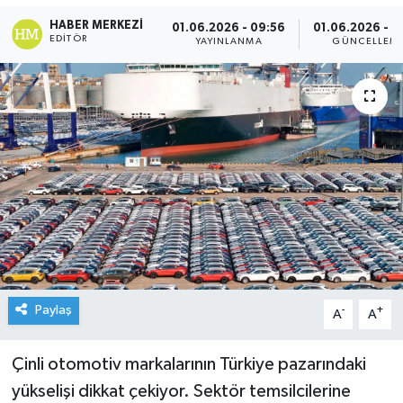
HABER MERKEZI
01.06.2026 - 09:56
01.06.2026 - 1
EDITÖR
YAYINLANMA
GÜNCELLEM
Paylaş
-
+
A
A
Çinli otomotiv markalarının Türkiye pazarındaki
yükselişi dikkat çekiyor. Sektör temsilcilerine