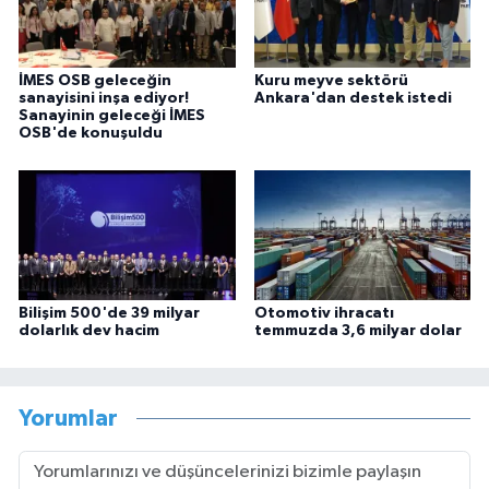
İMES OSB geleceğin
Kuru meyve sektörü
sanayisini inşa ediyor!
Ankara'dan destek istedi
Sanayinin geleceği İMES
OSB'de konuşuldu
Bilişim 500'de 39 milyar
Otomotiv ihracatı
dolarlık dev hacim
temmuzda 3,6 milyar dolar
Yorumlar