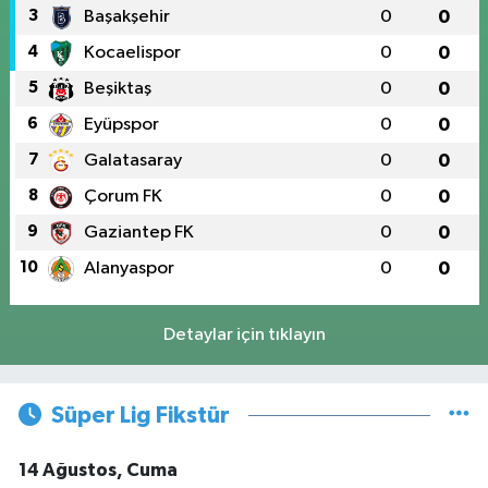
3
Başakşehir
0
0
4
Kocaelispor
0
0
5
Beşiktaş
0
0
6
Eyüpspor
0
0
7
Galatasaray
0
0
8
Çorum FK
0
0
9
Gaziantep FK
0
0
10
Alanyaspor
0
0
Detaylar için tıklayın
Süper Lig Fikstür
14 Ağustos, Cuma