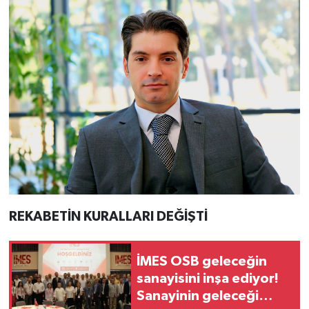
REKABETİN KURALLARI DEĞİŞTİ
İMES OSB geleceğin
sanayisini inşa ediyor!
Sanayinin geleceği