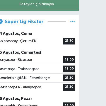
Detaylar için tıklayın
Süper Lig Fikstür
4 Ağustos, Cuma
alatasaray - Çorum FK
21:30
5 Ağustos, Cumartesi
onyaspor - Rizespor
19:00
asımpaşa - Trabzonspor
19:00
ençlerbirliği S.K. - Fenerbahçe
21:30
aziantep FK - Alanyaspor
21:30
6 Ağustos, Pazar
aşakşehir - Kocaelispor
19:00