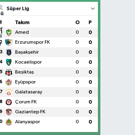
Süper Lig
#
Takım
O
P
1
Amed
0
0
2
Erzurumspor FK
0
0
3
Başakşehir
0
0
4
Kocaelispor
0
0
5
Beşiktaş
0
0
6
Eyüpspor
0
0
7
Galatasaray
0
0
8
Çorum FK
0
0
9
Gaziantep FK
0
0
0
Alanyaspor
0
0