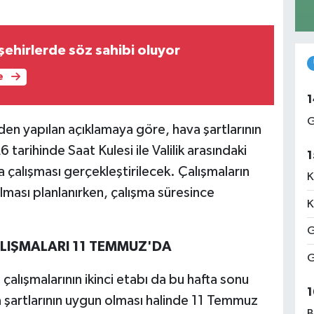
 şehirlerde söz sahibi oluyor
e
1
G
en yapılan açıklamaya göre, hava şartlarının
rihinde Saat Kulesi ile Valilik arasındaki
1
çalışması gerçekleştirilecek. Çalışmaların
K
lması planlanırken, çalışma süresince
K
G
ALIŞMALARI 11 TEMMUZ'DA
G
alışmalarının ikinci etabı da bu hafta sonu
1
 şartlarının uygun olması halinde 11 Temmuz
B