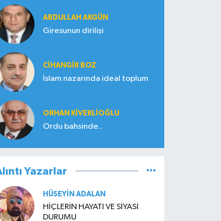
ABDULLAH AKGÜN
Giresunun dirilişi
CIHANGIR BOZ
İslam nazarında ideal toplum
ORHAN KIVERLIOĞLU
Ordu bahsinde..
lıntı Yazarlar
HÜSEYIN ADALAN
HİÇLERİN HAYATI VE SİYASİ
DURUMU