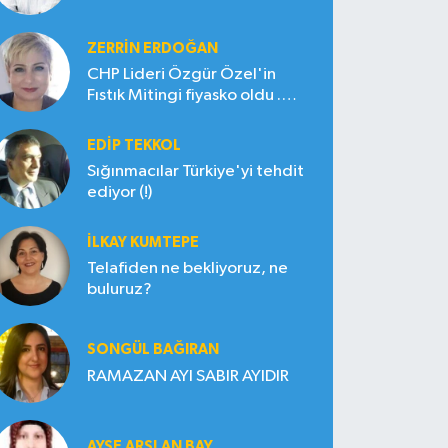
ZERRIN ERDOĞAN
CHP Lideri Özgür Özel'in
Fıstık Mitingi fiyasko oldu .
Çiftçi hayal kırıklığına uğradı
EDIP TEKKOL
Sığınmacılar Türkiye'yi tehdit
ediyor (!)
İLKAY KUMTEPE
Telafiden ne bekliyoruz, ne
buluruz?
SONGÜL BAĞIRAN
RAMAZAN AYI SABIR AYIDIR
AYŞE ARSLAN BAY