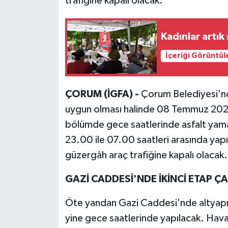
trafiğine kapalı olacak.
Kadınlar artık
İçeriği Görüntül
ÇORUM (İGFA) -
Çorum Belediyesi'nd
uygun olması halinde 08 Temmuz 2026 ta
bölümde gece saatlerinde asfalt yama 
23.00 ile 07.00 saatleri arasında yapı
güzergâh araç trafiğine kapalı olacak.
GAZİ CADDESİ'NDE İKİNCİ ETAP Ç
Öte yandan Gazi Caddesi'nde altyapı ç
yine gece saatlerinde yapılacak. Hava