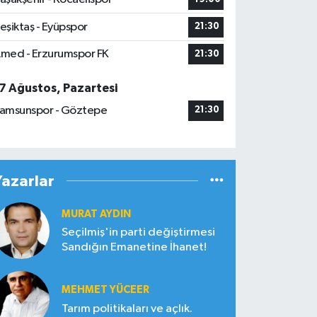
eşiktaş - Eyüpspor
21:30
med - Erzurumspor FK
21:30
7 Ağustos, Pazartesi
amsunspor - Göztepe
21:30
Yazarlar
MURAT AYDIN
Seçilmiş'in parti değiştirmesi
Sandığın Emanetine İhanet!
MEHMET YÜCEER
Tarım politikaları ve açlık.