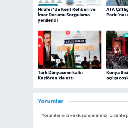
Nilüfer'de Kent Rehberi ve
ATA Çiftli
İmar Durumu Sorgulama
Parkı'na u
yenilendi
Türk Dünyasının kalbi
Konya Bisi
Keçiören'de attı
açılışı co
Yorumlar