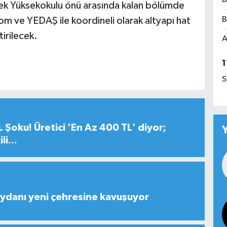
slek Yüksekokulu önü arasında kalan bölümde
B
m ve YEDAŞ ile koordineli olarak altyapı hat
irilecek.
A
1
S
 Şoku! Üretici 'En Az 400 TL' diyor;
i...
ydanı yeni çehresine kavuşuyor