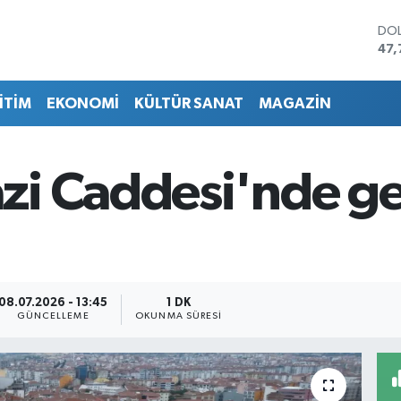
DO
47,
EU
55,
İTİM
EKONOMİ
KÜLTÜR SANAT
MAGAZİN
STE
64,
GRA
666
i Caddesi'nde gec
BİS
13.
BIT
64.
08.07.2026 - 13:45
1 DK
GÜNCELLEME
OKUNMA SÜRESI