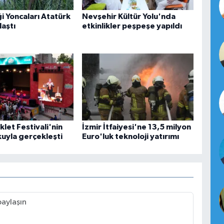
ği Yoncaları Atatürk
Nevşehir Kültür Yolu'nda
laştı
etkinlikler peşpeşe yapıldı
klet Festivali'nin
İzmir İtfaiyesi'ne 13,5 milyon
şkuyla gerçekleşti
Euro'luk teknoloji yatırımı