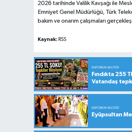
2026 tarihinde Valilik Kavşağı ile Me
Emniyet Genel Müdürlüğü, Türk Teleko
bakım ve onarım çalışmaları gerçekleşt
Kaynak:
RSS
EDITÖRÜN SEÇTIĞI
Fındıkta 255 TL
Vatandaş tepkil
EDITÖRÜN SEÇTIĞI
Eyüpsultan Me