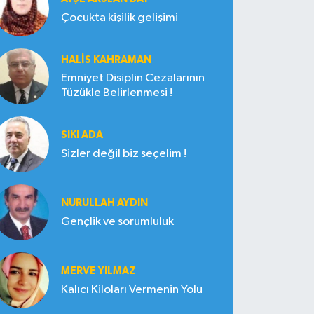
Çocukta kişilik gelişimi
HALIS KAHRAMAN
Emniyet Disiplin Cezalarının
Tüzükle Belirlenmesi !
SIKI ADA
Sizler değil biz seçelim !
NURULLAH AYDIN
Gençlik ve sorumluluk
MERVE YILMAZ
Kalıcı Kiloları Vermenin Yolu