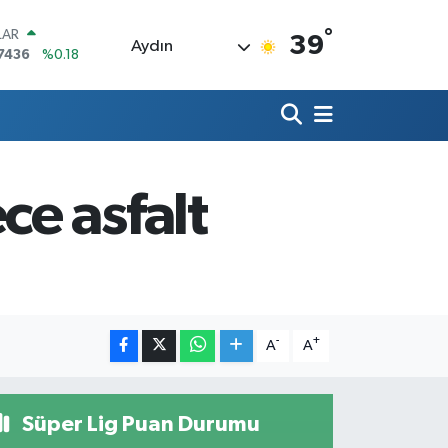
°
LAR
39
Aydın
7436
%0.18
RO
2510
%0.32
RLİN
4811
%0.38
M ALTIN
0.55
%0.03
e asfalt
T100
779
%-14
COIN
944,08
%-0.18
-
+
A
A
Süper Lig Puan Durumu