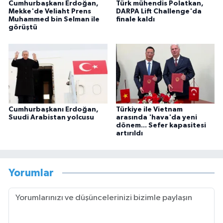
Cumhurbaşkanı Erdoğan,
Türk mühendis Polatkan,
Mekke'de Veliaht Prens
DARPA Lift Challenge'da
Muhammed bin Selman ile
finale kaldı
görüştü
Cumhurbaşkanı Erdoğan,
Türkiye ile Vietnam
Suudi Arabistan yolcusu
arasında 'hava'da yeni
dönem... Sefer kapasitesi
artırıldı
Yorumlar