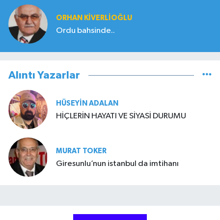
ORHAN KIVERLIOĞLU
Ordu bahsinde..
Alıntı Yazarlar
HÜSEYIN ADALAN
HİÇLERİN HAYATI VE SİYASİ DURUMU
MURAT TOKER
Giresunlu’nun istanbul da imtihanı