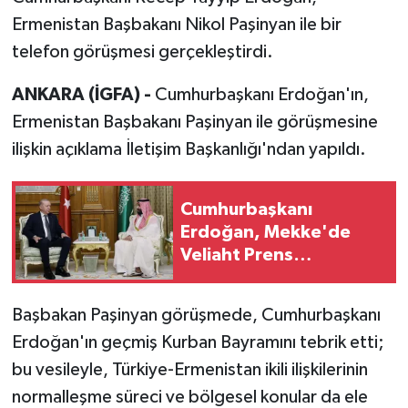
Ermenistan Başbakanı Nikol Paşinyan ile bir
telefon görüşmesi gerçekleştirdi.
ANKARA (İGFA) -
Cumhurbaşkanı Erdoğan'ın,
Ermenistan Başbakanı Paşinyan ile görüşmesine
ilişkin açıklama İletişim Başkanlığı'ndan yapıldı.
Cumhurbaşkanı
Erdoğan, Mekke'de
Veliaht Prens
Muhammed bin Selman
ile görüştü
Başbakan Paşinyan görüşmede, Cumhurbaşkanı
Erdoğan'ın geçmiş Kurban Bayramını tebrik etti;
bu vesileyle, Türkiye-Ermenistan ikili ilişkilerinin
normalleşme süreci ve bölgesel konular da ele