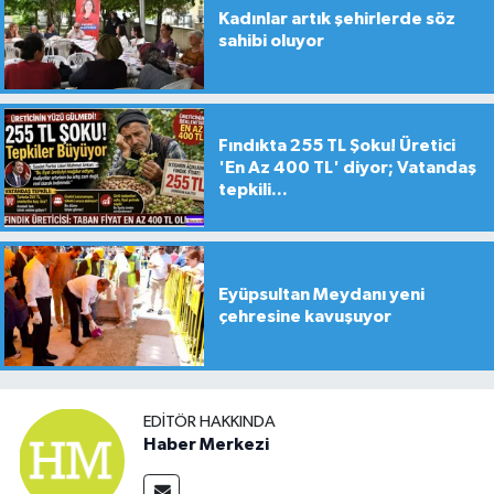
Kadınlar artık şehirlerde söz
sahibi oluyor
Fındıkta 255 TL Şoku! Üretici
'En Az 400 TL' diyor; Vatandaş
tepkili...
Eyüpsultan Meydanı yeni
çehresine kavuşuyor
EDITÖR HAKKINDA
Haber Merkezi