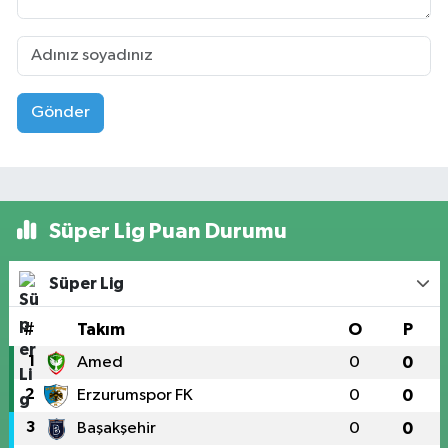
Gönder
Süper Lig Puan Durumu
Süper Lig
#
Takım
O
P
1
Amed
0
0
2
Erzurumspor FK
0
0
3
Başakşehir
0
0