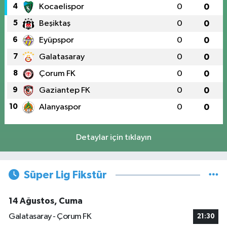
4
Kocaelispor
0
0
5
Beşiktaş
0
0
6
Eyüpspor
0
0
7
Galatasaray
0
0
8
Çorum FK
0
0
9
Gaziantep FK
0
0
10
Alanyaspor
0
0
Detaylar için tıklayın
Süper Lig Fikstür
14 Ağustos, Cuma
Galatasaray - Çorum FK
21:30