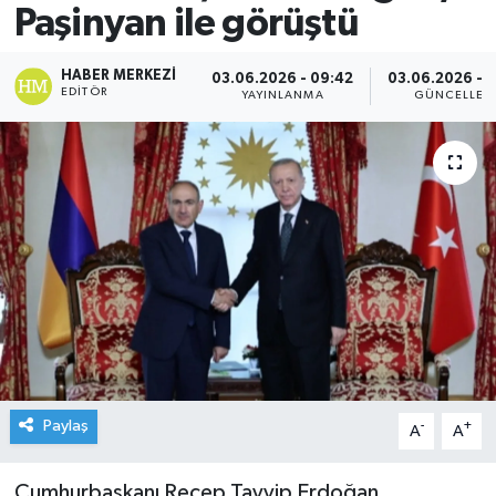
Paşinyan ile görüştü
HABER MERKEZI
03.06.2026 - 09:42
03.06.2026 - 
EDITÖR
YAYINLANMA
GÜNCELLEM
Paylaş
-
+
A
A
Cumhurbaşkanı Recep Tayyip Erdoğan,