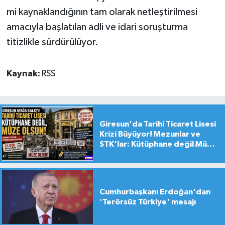
mi kaynaklandığının tam olarak netleştirilmesi
amacıyla başlatılan adli ve idari soruşturma
titizlikle sürdürülüyor.
Kaynak:
RSS
Giresun'da Tarihi Ticaret Lisesi
Krizi Büyüyor! Mezunlar ve
STK'lar: Kütüphane değil Müze
yapılsın!
Cumhurbaşkanı Erdoğan'dan
'Terörsüz Türkiye' mesajı