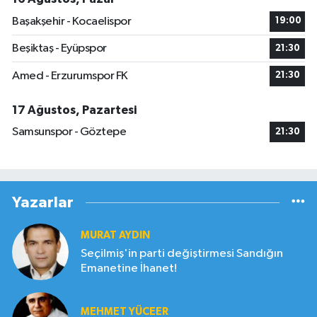
Başakşehir - Kocaelispor
19:00
Beşiktaş - Eyüpspor
21:30
Amed - Erzurumspor FK
21:30
17 Ağustos, Pazartesi
Samsunspor - Göztepe
21:30
Yazarlar
MURAT AYDIN
Seçilmiş'in parti değiştirmesi Sandığın
Emanetine İhanet!
MEHMET YÜCEER