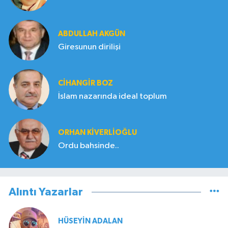
ABDULLAH AKGÜN
Giresunun dirilişi
CIHANGIR BOZ
İslam nazarında ideal toplum
ORHAN KIVERLIOĞLU
Ordu bahsinde..
Alıntı Yazarlar
HÜSEYIN ADALAN