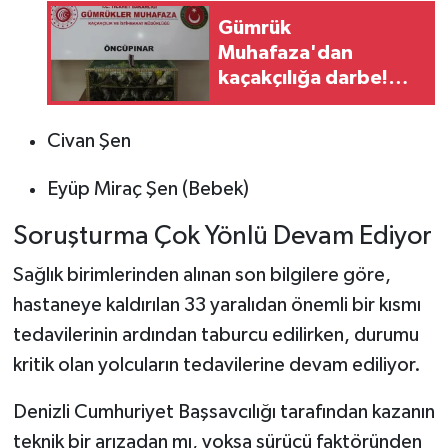
Gümrük
Muhafaza'dan
kaçakçılığa darbe!
2026'da 58 bin 519
canlı hayvan
Civan Şen
kurtarıldı
Eyüp Miraç Şen (Bebek)
Soruşturma Çok Yönlü Devam Ediyor
Sağlık birimlerinden alınan son bilgilere göre,
hastaneye kaldırılan 33 yaralıdan önemli bir kısmı
tedavilerinin ardından taburcu edilirken, durumu
kritik olan yolcuların tedavilerine devam ediliyor.
Denizli Cumhuriyet Başsavcılığı tarafından kazanın
teknik bir arızadan mı, yoksa sürücü faktöründen