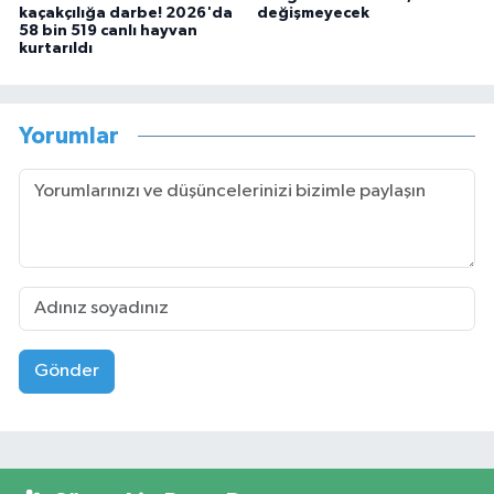
kaçakçılığa darbe! 2026'da
değişmeyecek
58 bin 519 canlı hayvan
kurtarıldı
Yorumlar
Gönder