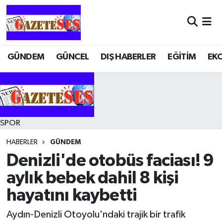
GÜNDEM
GÜNCEL
DIŞ HABERLER
EĞİTİM
EK
SPOR
HABERLER
GÜNDEM
Denizli'de otobüs faciası! 9
aylık bebek dahil 8 kişi
hayatını kaybetti
Aydın-Denizli Otoyolu'ndaki trajik bir trafik