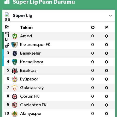
Süper Lig Puan Durumu
Süper Lig
#
Takım
O
P
1
Amed
0
0
2
Erzurumspor FK
0
0
3
Başakşehir
0
0
4
Kocaelispor
0
0
5
Beşiktaş
0
0
6
Eyüpspor
0
0
7
Galatasaray
0
0
8
Çorum FK
0
0
9
Gaziantep FK
0
0
10
Alanyaspor
0
0