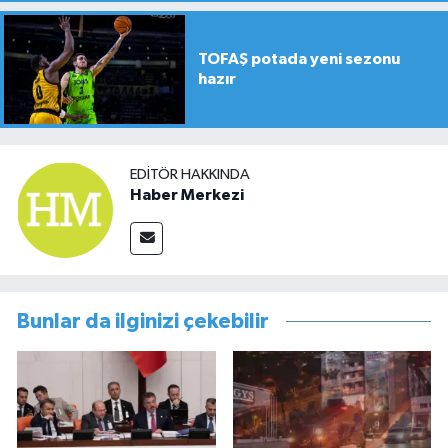
TOFAŞ potada yeni sezonu
hazır
EDITÖR HAKKINDA
Haber Merkezi
Bunlar da ilginizi çekebilir