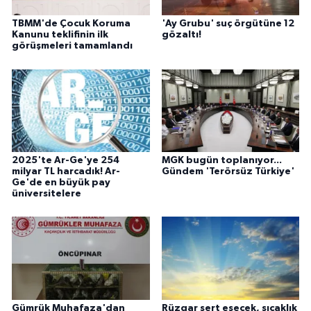
TBMM'de Çocuk Koruma
'Ay Grubu' suç örgütüne 12
Kanunu teklifinin ilk
gözaltı!
görüşmeleri tamamlandı
2025'te Ar-Ge'ye 254
MGK bugün toplanıyor...
milyar TL harcadık! Ar-
Gündem 'Terörsüz Türkiye'
Ge'de en büyük pay
üniversitelere
Gümrük Muhafaza'dan
Rüzgar sert esecek, sıcaklık