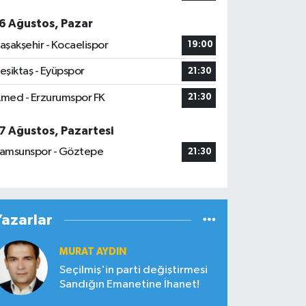
6 Ağustos, Pazar
aşakşehir - Kocaelispor
19:00
eşiktaş - Eyüpspor
21:30
med - Erzurumspor FK
21:30
7 Ağustos, Pazartesi
amsunspor - Göztepe
21:30
Yazarlar
MURAT AYDIN
Seçilmiş'in parti değiştirmesi
Sandığın Emanetine İhanet!