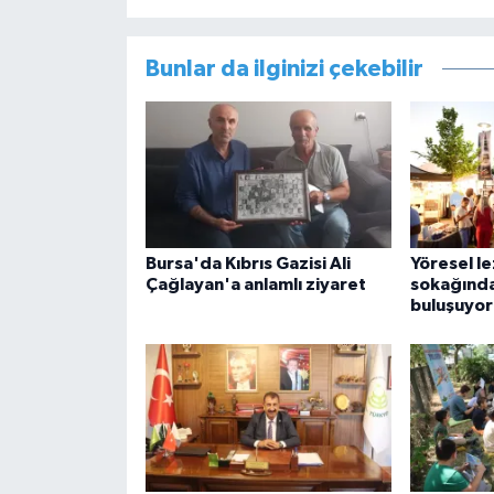
Bunlar da ilginizi çekebilir
Bursa'da Kıbrıs Gazisi Ali
Yöresel l
Çağlayan'a anlamlı ziyaret
sokağında
buluşuyor