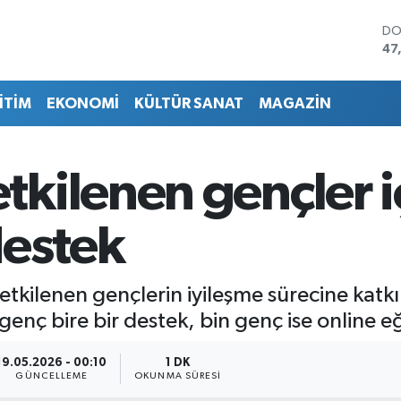
DO
47
EU
55
İTİM
EKONOMİ
KÜLTÜR SANAT
MAGAZİN
ST
64
GR
66
kilenen gençler i
Bİ
13
BI
destek
64
tkilenen gençlerin iyileşme sürecine katk
enç bire bir destek, bin genç ise online eğ
19.05.2026 - 00:10
1 DK
GÜNCELLEME
OKUNMA SÜRESI