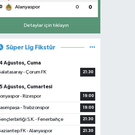
0
Alanyaspor
0
0
Detaylar için tıklayın
Süper Lig Fikstür
4 Ağustos, Cuma
alatasaray - Çorum FK
21:30
5 Ağustos, Cumartesi
onyaspor - Rizespor
19:00
asımpaşa - Trabzonspor
19:00
ençlerbirliği S.K. - Fenerbahçe
21:30
aziantep FK - Alanyaspor
21:30