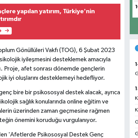
1
lere yapılan yatırım, Türkiye'nin
tırımdır
e
plum Gönüllüleri Vakfı (TOG), 6 Şubat 2023
ikolojik iyileşmesini desteklemek amacıyla
1
tı. Proje, afet sonrası dönemde gençlerin
G
jik iyi oluşlarını desteklemeyi hedefliyor.
1
enç bire bir psikososyal destek alacak, ayrıca
K
kolojik sağlık konularında online eğitim ve
K
emlerin üzerinden zaman geçmesine rağmen
teğin önemini koruduğu vurgulanıyor.
G
G
ilen 'Afetlerde Psikososyal Destek Genç