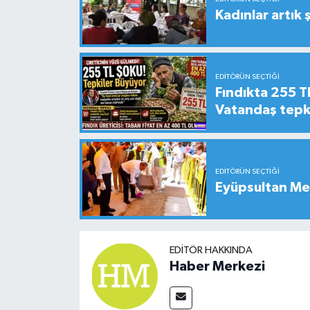
Kadınlar artık 
EDITÖRÜN SEÇTIĞI
Fındıkta 255 TL
Vatandaş tepkil
EDITÖRÜN SEÇTIĞI
Eyüpsultan Me
EDITÖR HAKKINDA
Haber Merkezi