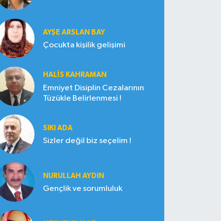
AYŞE ARSLAN BAY
Çocukta kişilik gelişimi
HALIS KAHRAMAN
Emniyet Disiplin Cezalarının
Tüzükle Belirlenmesi !
SIKI ADA
Sizler değil biz seçelim !
NURULLAH AYDIN
Gençlik ve sorumluluk