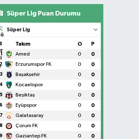
Süper Lig Puan Durumu
Süper Lig
#
Takım
O
P
1
Amed
0
0
2
Erzurumspor FK
0
0
3
Başakşehir
0
0
4
Kocaelispor
0
0
5
Beşiktaş
0
0
6
Eyüpspor
0
0
7
Galatasaray
0
0
8
Çorum FK
0
0
9
Gaziantep FK
0
0