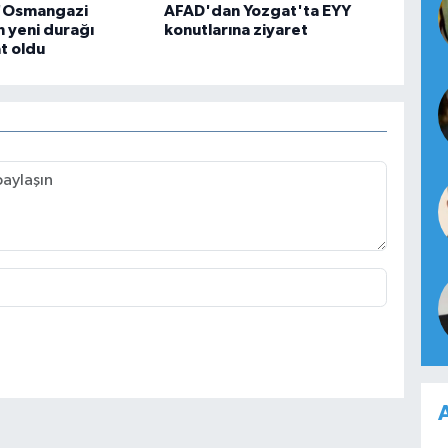
 'Osmangazi
AFAD'dan Yozgat'ta EYY
 yeni durağı
konutlarına ziyaret
t oldu
A