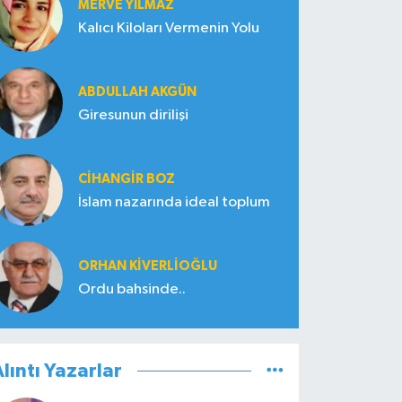
MERVE YILMAZ
Kalıcı Kiloları Vermenin Yolu
ABDULLAH AKGÜN
Giresunun dirilişi
CIHANGIR BOZ
İslam nazarında ideal toplum
ORHAN KIVERLIOĞLU
Ordu bahsinde..
lıntı Yazarlar