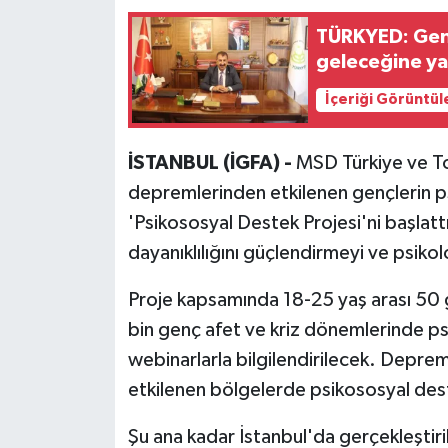
TÜRKYED: Genç
geleceğine ya
İçeriği Görüntül
İSTANBUL (İGFA) -
MSD Türkiye ve To
depremlerinden etkilenen gençlerin ps
'Psikososyal Destek Projesi'ni başlat
dayanıklılığını güçlendirmeyi ve psikolo
Proje kapsamında 18-25 yaş arası 50 g
bin genç afet ve kriz dönemlerinde psi
webinarlarla bilgilendirilecek. Depr
etkilenen bölgelerde psikososyal des
Şu ana kadar İstanbul'da gerçekleştir