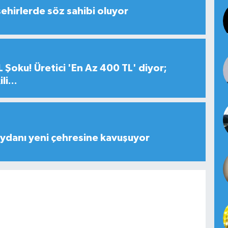
şehirlerde söz sahibi oluyor
 Şoku! Üretici 'En Az 400 TL' diyor;
i...
ydanı yeni çehresine kavuşuyor