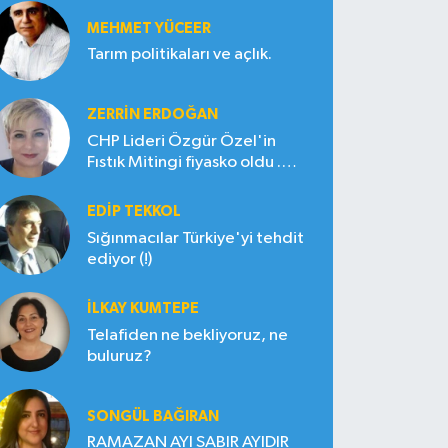
MEHMET YÜCEER
Tarım politikaları ve açlık.
ZERRIN ERDOĞAN
CHP Lideri Özgür Özel'in
Fıstık Mitingi fiyasko oldu .
Çiftçi hayal kırıklığına uğradı
EDIP TEKKOL
Sığınmacılar Türkiye'yi tehdit
ediyor (!)
İLKAY KUMTEPE
Telafiden ne bekliyoruz, ne
buluruz?
SONGÜL BAĞIRAN
RAMAZAN AYI SABIR AYIDIR