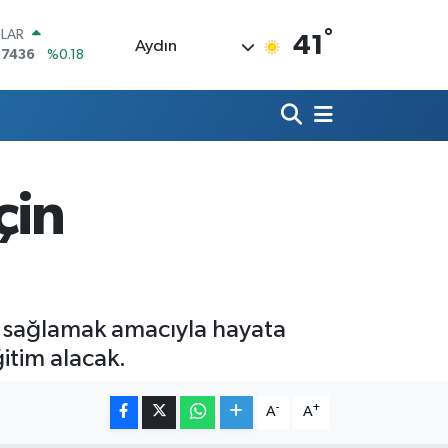
°
LAR
41
Aydın
,7436
%0.18
RO
,2510
%0.32
ERLİN
,4811
%0.38
AM ALTIN
60.55
%0
çin
ST100
.779
%-14
TCOIN
.840,97
%-0.15
ı sağlamak amacıyla hayata
itim alacak.
-
+
A
A