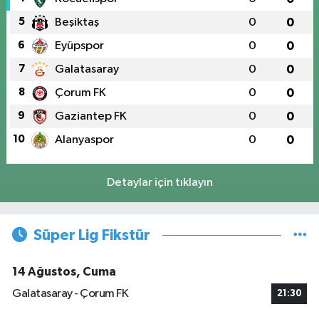
5
Beşiktaş
0
0
6
Eyüpspor
0
0
7
Galatasaray
0
0
8
Çorum FK
0
0
9
Gaziantep FK
0
0
10
Alanyaspor
0
0
Detaylar için tıklayın
Süper Lig Fikstür
14 Ağustos, Cuma
Galatasaray - Çorum FK
21:30