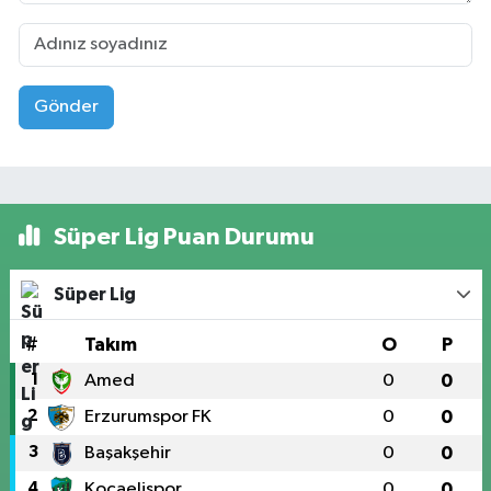
Gönder
Süper Lig Puan Durumu
Süper Lig
#
Takım
O
P
1
Amed
0
0
2
Erzurumspor FK
0
0
3
Başakşehir
0
0
4
Kocaelispor
0
0