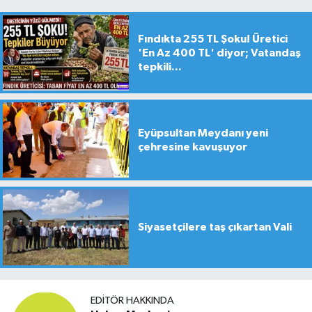
Fındıkta 255 TL Şoku! Üretici
'En Az 400 TL' diyor; Vatandaş
tepkili...
Eyüpsultan Meydanı yeni
çehresine kavuşuyor
Siyasetçilere taş çıkartan Vali
EDITÖR HAKKINDA