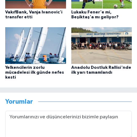
VakıfBank, Vanja Ivanovic'i
Lukaku Fener'e mi,
transfer etti
Beşiktaş'a mı geliyor?
Yelkencilerin zorlu
Anadolu Dostluk Rallisi'nde
mücadelesi ilk günde nefes
ilk yarı tamamlandı
kesti
Yorumlar