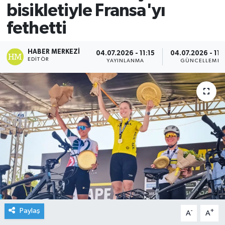
bisikletiyle Fransa'yı
fethetti
HABER MERKEZI
04.07.2026 - 11:15
04.07.2026 - 11:
EDITÖR
YAYINLANMA
GÜNCELLEME
Paylaş
-
+
A
A