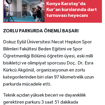
Konya Karatay'da
Kur'an kurslarında dart
turnuvası heyecanı
ZORLU PARKURDA ÖNEMLİ BAŞARI
Dokuz Eylül Üniversitesi Necat Hepkon Spor
Bilimleri Fakültesi Beden Eğitimi ve Spor
Öğretmenliği Bölümü öğretim üyesi, eski milli
bisikletçi ve olimpiyat sporcusu Doç. Dr. Esra
Kürkcü Akgönül, organizasyonun en zorlu
kategorilerinden biri olan 97 kilometrelik uzun
parkurda mücadele etti.
Teknik açıdan yüksek beceri ve dayanıklılık
gerektiren parkuru 3 saat 51 dakikada