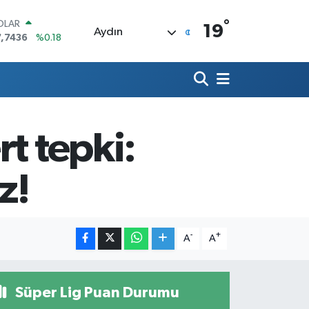
°
OLAR
19
Aydın
7,7436
%0.18
URO
5,2510
%0.32
ERLİN
,4811
%0.38
RAM ALTIN
660.55
%0.03
t tepki:
ST100
.779
%-14
ITCOIN
z!
.960,21
%0.87
-
+
A
A
Süper Lig Puan Durumu