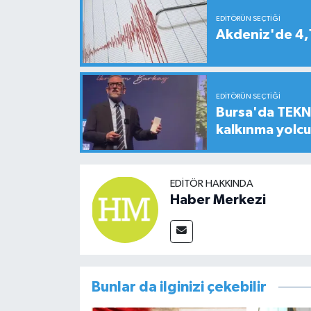
EDITÖRÜN SEÇTIĞI
Akdeniz'de 4
EDITÖRÜN SEÇTIĞI
Bursa'da TEKNO
kalkınma yolc
EDITÖR HAKKINDA
Haber Merkezi
Bunlar da ilginizi çekebilir