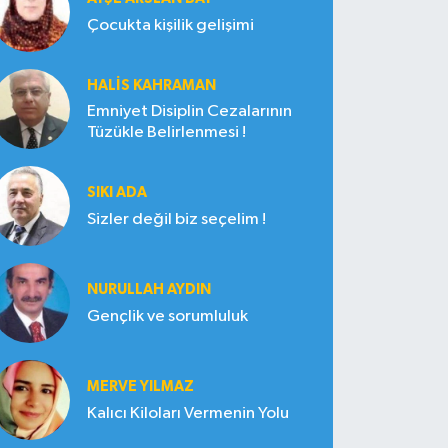
Çocukta kişilik gelişimi
HALIS KAHRAMAN
Emniyet Disiplin Cezalarının
Tüzükle Belirlenmesi !
SIKI ADA
Sizler değil biz seçelim !
NURULLAH AYDIN
Gençlik ve sorumluluk
MERVE YILMAZ
Kalıcı Kiloları Vermenin Yolu