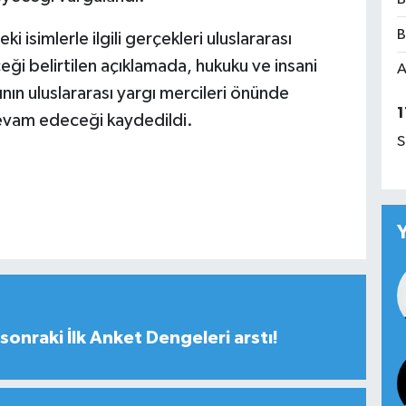
B
 isimlerle ilgili gerçekleri uluslararası
ği belirtilen açıklamada, hukuku ve insani
A
nın uluslararası yargı mercileri önünde
1
a devam edeceği kaydedildi.
S
sonraki İlk Anket Dengeleri arstı!