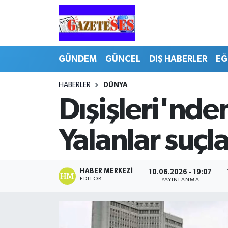
GÜNDEM
GÜNCEL
DIŞ HABERLER
EĞ
HABERLER
DÜNYA
Dışişleri'nde
Yalanlar suçl
HABER MERKEZI
10.06.2026 - 19:07
EDITÖR
YAYINLANMA