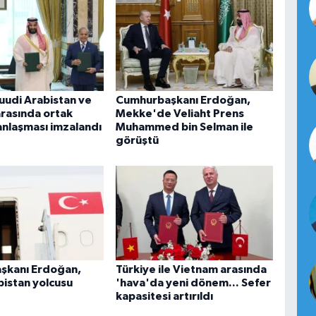
Suudi Arabistan ve
Cumhurbaşkanı Erdoğan,
arasında ortak
Mekke'de Veliaht Prens
nlaşması imzalandı
Muhammed bin Selman ile
görüştü
şkanı Erdoğan,
Türkiye ile Vietnam arasında
bistan yolcusu
'hava'da yeni dönem... Sefer
kapasitesi artırıldı