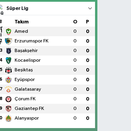
Süper Lig
#
Takım
O
P
1
Amed
0
0
2
Erzurumspor FK
0
0
3
Başakşehir
0
0
4
Kocaelispor
0
0
5
Beşiktaş
0
0
6
Eyüpspor
0
0
7
Galatasaray
0
0
8
Çorum FK
0
0
9
Gaziantep FK
0
0
0
Alanyaspor
0
0