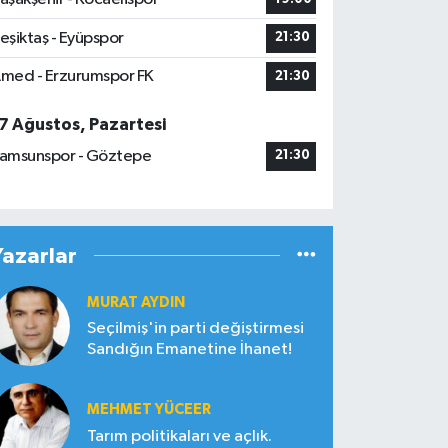
eşiktaş - Eyüpspor
21:30
med - Erzurumspor FK
21:30
7 Ağustos, Pazartesi
amsunspor - Göztepe
21:30
Yazarlar
MURAT AYDIN
Seçilmiş'in parti değiştirmesi
Sandığın Emanetine İhanet!
MEHMET YÜCEER
Tarım politikaları ve açlık.