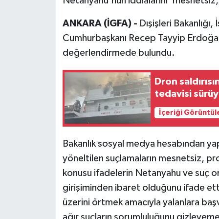
Netanyahu'nun iddialarını 'mesnetsiz, 
ANKARA (İGFA) -
Dışişleri Bakanlığı
Cumhurbaşkanı Recep Tayyip Erdoğan'a y
değerlendirmede bulundu.
Dron saldırısı
tedavisi sürü
İçeriği Görüntül
Bakanlık sosyal medya hesabından ya
yöneltilen suçlamaların mesnetsiz, pro
konusu ifadelerin Netanyahu ve suç or
girişiminden ibaret olduğunu ifade et
üzerini örtmek amacıyla yalanlara başv
ağır suçların sorumluluğunu gizleyem