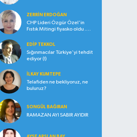
ZERRIN ERDOĞAN
CHP Lideri Özgür Özel'in
Fıstık Mitingi fiyasko oldu .
Çiftçi hayal kırıklığına uğradı
EDIP TEKKOL
Sığınmacılar Türkiye'yi tehdit
ediyor (!)
İLKAY KUMTEPE
Telafiden ne bekliyoruz, ne
buluruz?
SONGÜL BAĞIRAN
RAMAZAN AYI SABIR AYIDIR
AYŞE ARSLAN BAY