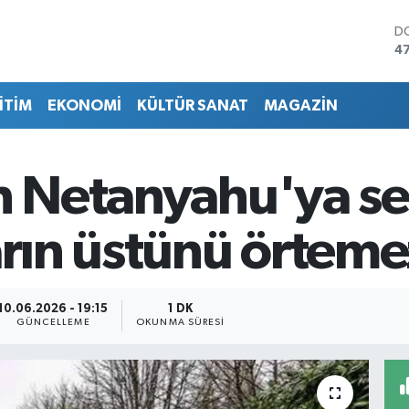
D
4
E
5
İTİM
EKONOMİ
KÜLTÜR SANAT
MAGAZİN
ST
64
G
6
n Netanyahu'ya ser
Bİ
13
B
arın üstünü örteme
64
10.06.2026 - 19:15
1 DK
GÜNCELLEME
OKUNMA SÜRESI