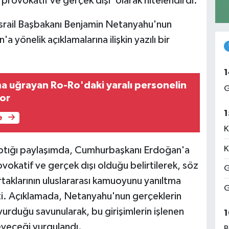
provokatif ve gerçek dışı' olarak nitelendirdi.
, İsrail Başbakanı Benjamin Netanyahu'nun
önelik açıklamalarına ilişkin yazılı bir
1
na uğrayan Ro-Ro'daki yaralı personelin
G
yor
1
e
K
K
ptığı paylaşımda, Cumhurbaşkanı Erdoğan'a
vokatif ve gerçek dışı olduğu belirtilerek, söz
G
taklarının uluslararası kamuoyunu yanıltma
G
ti. Açıklamada, Netanyahu'nun gerçeklerin
urduğu savunularak, bu girişimlerin işlenen
1
eyeceği vurgulandı.
B