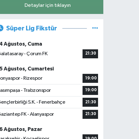
Detaylar için tıklayın
Süper Lig Fikstür
4 Ağustos, Cuma
alatasaray - Çorum FK
21:30
5 Ağustos, Cumartesi
onyaspor - Rizespor
19:00
asımpaşa - Trabzonspor
19:00
ençlerbirliği S.K. - Fenerbahçe
21:30
aziantep FK - Alanyaspor
21:30
6 Ağustos, Pazar
aşakşehir - Kocaelispor
19:00