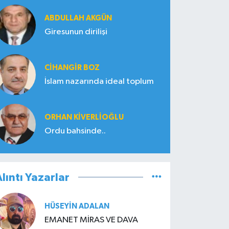
ABDULLAH AKGÜN
Giresunun dirilişi
CIHANGIR BOZ
İslam nazarında ideal toplum
ORHAN KIVERLIOĞLU
Ordu bahsinde..
lıntı Yazarlar
HÜSEYIN ADALAN
EMANET MİRAS VE DAVA