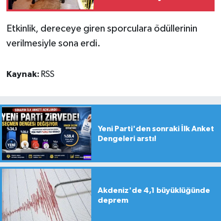
Etkinlik, dereceye giren sporculara ödüllerinin
verilmesiyle sona erdi.
Kaynak:
RSS
Yeni Parti'den sonraki İlk Anket
Dengeleri arstı!
Akdeniz'de 4,1 büyüklüğünde
deprem