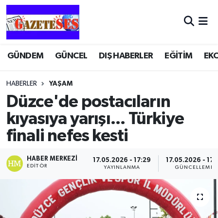
GÜNDEM
GÜNCEL
DIŞ HABERLER
EĞİTİM
EK
HABERLER
YAŞAM
Düzce'de postacıların
kıyasıya yarışı... Türkiye
finali nefes kesti
HABER MERKEZI
17.05.2026 - 17:29
17.05.2026 - 17:
EDITÖR
YAYINLANMA
GÜNCELLEME