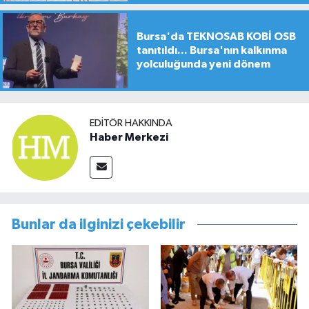
Bursa'da TEKNOSAB KOBİ OSB
tanıtıldı... Bursa'nın kalkınma
yolculuğunda yeni dönem
EDITÖR HAKKINDA
Haber Merkezi
Bunlar da ilginizi çekebilir