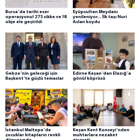
Bursa'da tarihi eser
Eyüpsultan Meydanı
operasyonu! 273 sikke ve 18
yenileniyor... İlk taşı Nuri
obje ele geçirildi
Aslan koydu
Gebze'nin geleceği için
Edirne Keşan'dan Elazığ'a
Başkent'te güçlü temaslar
gönül köprüsü
İstanbul Maltepe'de
Keşan Kent Konseyi'nden
çocuklar kitapların renkli
muhtarlara nezaket
dünyasında
ziyareti