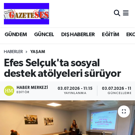
GÜNDEM
GÜNCEL
DIŞ HABERLER
EĞİTİM
EK
HABERLER
YAŞAM
Efes Selçuk'ta sosyal
destek atölyeleri sürüyor
HABER MERKEZI
03.07.2026 - 11:15
03.07.2026 - 11:
EDITÖR
YAYINLANMA
GÜNCELLEME