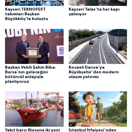
Kayseri TEKNOFEST
Kayseri Talas'ta her kapı
takımları Başkan
çalınıyor
Büyükkılıç'la buluştu
Başkan Vekili Şahin Biba:
Kocaeli Darıca'ya
Bursa'nın geleceğini
Büyükşehir'den modern
bütüncül anlayışla
ulaşım yatırımı
planlıyoruz
Yakıt barcı filosuna iki yeni
İstanbul İtfaiyesi'nden