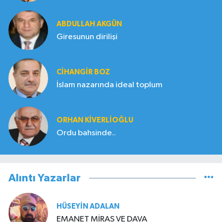
ABDULLAH AKGÜN
Giresunun dirilişi
CIHANGIR BOZ
İslam nazarında ideal toplum
ORHAN KIVERLIOĞLU
Ordu bahsinde..
Alıntı Yazarlar
HÜSEYIN ADALAN
EMANET MİRAS VE DAVA