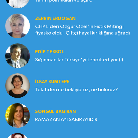
Tarım politikaları ve açlık.
ZERRIN ERDOĞAN
CHP Lideri Özgür Özel'in Fıstık Mitingi
fiyasko oldu . Çiftçi hayal kırıklığına uğradı
EDIP TEKKOL
Sığınmacılar Türkiye'yi tehdit ediyor (!)
İLKAY KUMTEPE
Telafiden ne bekliyoruz, ne buluruz?
SONGÜL BAĞIRAN
RAMAZAN AYI SABIR AYIDIR