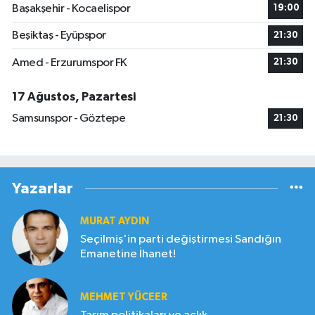
Başakşehir - Kocaelispor
19:00
Beşiktaş - Eyüpspor
21:30
Amed - Erzurumspor FK
21:30
17 Ağustos, Pazartesi
Samsunspor - Göztepe
21:30
Yazarlar
MURAT AYDIN
Seçilmiş'in parti değiştirmesi Sandığın
Emanetine İhanet!
MEHMET YÜCEER