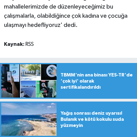
mahallelerimizde de düzenleyeceğimiz bu
çalışmalarla, olabildiğince çok kadına ve çocuğa
ulaşmayı hedefliyoruz' dedi.
Kaynak:
RSS
TBMM'nin ana binası YES-TR'de
'çok iyi' olarak
sertifikalandırıldı
Yağış sonrası deniz uyarısı!
Bulanık ve kötü kokulu suda
yüzmeyin