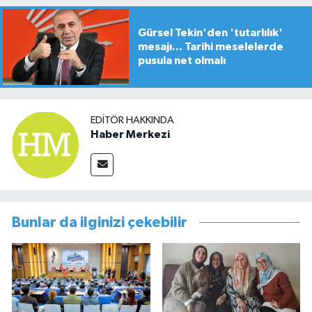
Gürsel Tekin'den 'tutarlılık'
mesajı... Tarihi meselelerde
pusula net olmalı
EDITÖR HAKKINDA
Haber Merkezi
Bunlar da ilginizi çekebilir