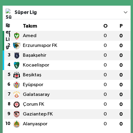
Süper Lig
#
Takım
O
P
1
Amed
0
0
2
Erzurumspor FK
0
0
3
Başakşehir
0
0
4
Kocaelispor
0
0
5
Beşiktaş
0
0
6
Eyüpspor
0
0
7
Galatasaray
0
0
8
Çorum FK
0
0
9
Gaziantep FK
0
0
10
Alanyaspor
0
0