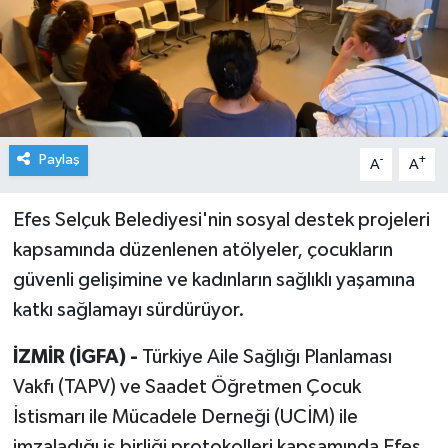
Paylaş
-
+
A
A
Efes Selçuk Belediyesi'nin sosyal destek projeleri
kapsamında düzenlenen atölyeler, çocukların
güvenli gelişimine ve kadınların sağlıklı yaşamına
katkı sağlamayı sürdürüyor.
İZMİR (İGFA) -
Türkiye Aile Sağlığı Planlaması
Vakfı (TAPV) ve Saadet Öğretmen Çocuk
İstismarı ile Mücadele Derneği (UCİM) ile
imzaladığı iş birliği protokolleri kapsamında Efes