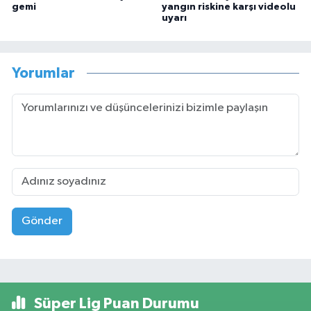
gemi
yangın riskine karşı videolu
uyarı
Yorumlar
Gönder
Süper Lig Puan Durumu