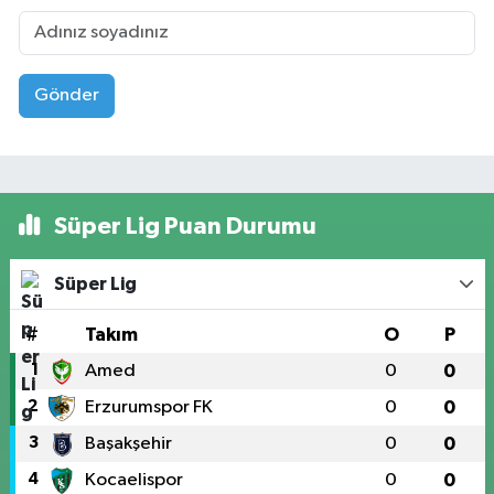
Gönder
Süper Lig Puan Durumu
Süper Lig
#
Takım
O
P
1
Amed
0
0
2
Erzurumspor FK
0
0
3
Başakşehir
0
0
4
Kocaelispor
0
0