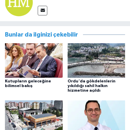
Bunlar da ilginizi çekebilir
Kutupların geleceğine
Ordu'da gökdelenlerin
bilimsel bakış
yıkıldığı sahil halkın
hizmetine açıldı