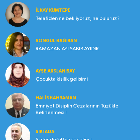
İLKAY KUMTEPE
Telafiden ne bekliyoruz, ne buluruz?
SONGÜL BAĞIRAN
RAMAZAN AYI SABIR AYIDIR
AYŞE ARSLAN BAY
Çocukta kişilik gelişimi
HALIS KAHRAMAN
Emniyet Disiplin Cezalarının Tüzükle
Belirlenmesi !
SIKI ADA
Sizler değil biz seçelim !