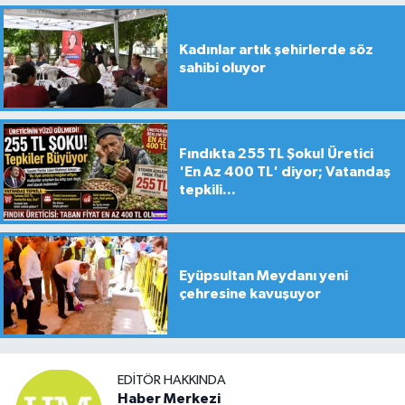
Kadınlar artık şehirlerde söz
sahibi oluyor
Fındıkta 255 TL Şoku! Üretici
'En Az 400 TL' diyor; Vatandaş
tepkili...
Eyüpsultan Meydanı yeni
çehresine kavuşuyor
EDITÖR HAKKINDA
Haber Merkezi