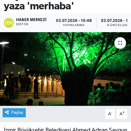
yaza 'merhaba'
HABER MERKEZI
03.07.2026 - 10:48
03.07.2026 - 10
EDITÖR
YAYINLANMA
GÜNCELLEME
Paylaş
-
+
A
A
İzmir Büyükşehir Belediyesi Ahmed Adnan Saygun