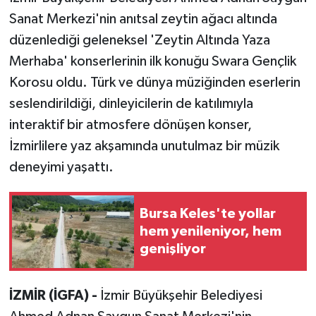
Sanat Merkezi'nin anıtsal zeytin ağacı altında
düzenlediği geleneksel 'Zeytin Altında Yaza
Merhaba' konserlerinin ilk konuğu Swara Gençlik
Korosu oldu. Türk ve dünya müziğinden eserlerin
seslendirildiği, dinleyicilerin de katılımıyla
interaktif bir atmosfere dönüşen konser,
İzmirlilere yaz akşamında unutulmaz bir müzik
deneyimi yaşattı.
Bursa Keles'te yollar
hem yenileniyor, hem
genişliyor
İZMİR (İGFA) -
İzmir Büyükşehir Belediyesi