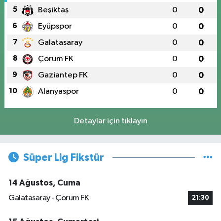
5
Beşiktaş
0
0
6
Eyüpspor
0
0
7
Galatasaray
0
0
8
Çorum FK
0
0
9
Gaziantep FK
0
0
10
Alanyaspor
0
0
Detaylar için tıklayın
Süper Lig Fikstür
14 Ağustos, Cuma
Galatasaray - Çorum FK
21:30