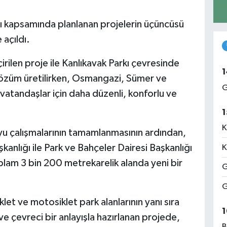
lı kapsamında planlanan projelerin üçüncüsü
açıldı.
ilen proje ile Kanlıkavak Parkı çevresinde
1
züm üretilirken, Osmangazi, Sümer ve
G
vatandaşlar için daha düzenli, konforlu ve
1
K
yu çalışmalarının tamamlanmasının ardından,
anlığı ile Park ve Bahçeler Dairesi Başkanlığı
K
oplam 3 bin 200 metrekarelik alanda yeni bir
G
G
klet ve motosiklet park alanlarının yanı sıra
1
r ve çevreci bir anlayışla hazırlanan projede,
B