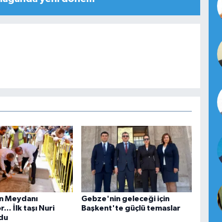
n Meydanı
Gebze'nin geleceği için
... İlk taşı Nuri
Başkent'te güçlü temaslar
du