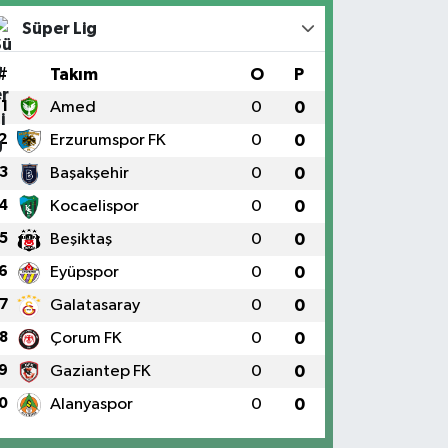
Süper Lig
#
Takım
O
P
1
Amed
0
0
2
Erzurumspor FK
0
0
3
Başakşehir
0
0
4
Kocaelispor
0
0
5
Beşiktaş
0
0
6
Eyüpspor
0
0
7
Galatasaray
0
0
8
Çorum FK
0
0
9
Gaziantep FK
0
0
0
Alanyaspor
0
0