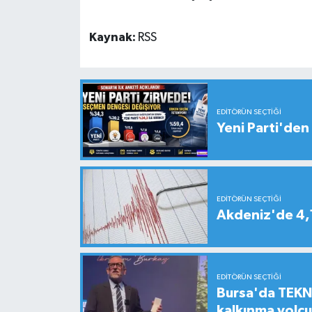
Kaynak:
RSS
EDITÖRÜN SEÇTIĞI
Yeni Parti'den 
EDITÖRÜN SEÇTIĞI
Akdeniz'de 4
EDITÖRÜN SEÇTIĞI
Bursa'da TEKNO
kalkınma yolc