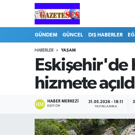
GÜNDEM
GÜNCEL
DIŞ HABERLER
EĞ
HABERLER
YAŞAM
Eskişehir'de 
hizmete açıld
HABER MERKEZI
31.05.2026 - 18:11
3
EDITÖR
YAYINLANMA