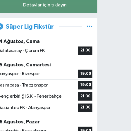
Detaylar için tıklayın
Süper Lig Fikstür
4 Ağustos, Cuma
alatasaray - Çorum FK
21:30
5 Ağustos, Cumartesi
onyaspor - Rizespor
19:00
asımpaşa - Trabzonspor
19:00
ençlerbirliği S.K. - Fenerbahçe
21:30
aziantep FK - Alanyaspor
21:30
6 Ağustos, Pazar
aşakşehir - Kocaelispor
19:00