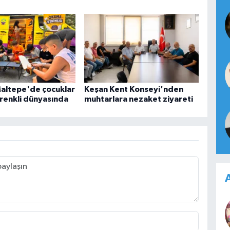
Maltepe'de çocuklar
Keşan Kent Konseyi'nden
 renkli dünyasında
muhtarlara nezaket ziyareti
A