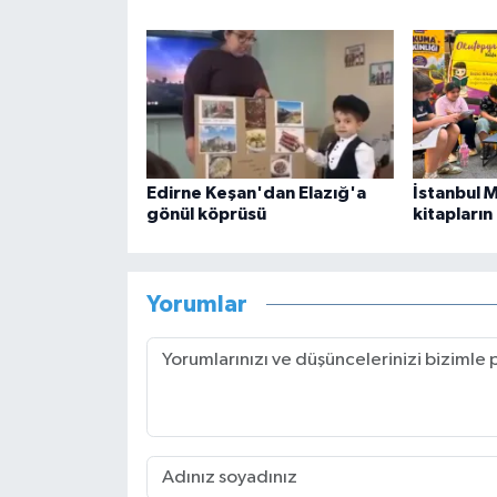
Edirne Keşan'dan Elazığ'a
İstanbul 
gönül köprüsü
kitapların
Yorumlar