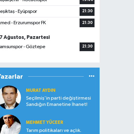
eşiktaş - Eyüpspor
21:30
med - Erzurumspor FK
21:30
7 Ağustos, Pazartesi
amsunspor - Göztepe
21:30
Yazarlar
MURAT AYDIN
Seçilmiş'in parti değiştirmesi
Sandığın Emanetine İhanet!
MEHMET YÜCEER
Tarım politikaları ve açlık.