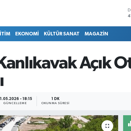
D
4
E
5
İTİM
EKONOMİ
KÜLTÜR SANAT
MAGAZİN
S
6
G
6
Kanlıkavak Açık O
B
1
B
ı
6
1.05.2026 - 18:15
1 DK
GÜNCELLEME
OKUNMA SÜRESI