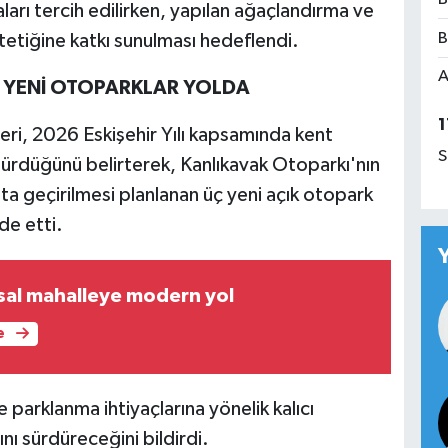
ları tercih edilirken, yapılan ağaçlandırma ve
B
tetiğine katkı sunulması hedeflendi.
A
A YENİ OTOPARKLAR YOLDA
1
leri, 2026 Eskişehir Yılı kapsamında kent
S
sürdüğünü belirterek, Kanlıkavak Otoparkı'nın
ata geçirilmesi planlanan üç yeni açık otopark
de etti.
rsal mahalleye modern yol
e
 parklanma ihtiyaçlarına yönelik kalıcı
ı sürdüreceğini bildirdi.