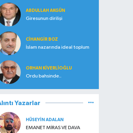
ABDULLAH AKGÜN
Giresunun dirilişi
CIHANGIR BOZ
İslam nazarında ideal toplum
ORHAN KIVERLIOĞLU
Ordu bahsinde..
lıntı Yazarlar
HÜSEYIN ADALAN
EMANET MİRAS VE DAVA