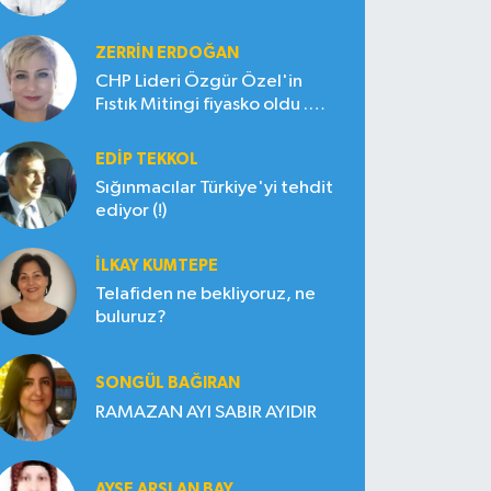
ZERRIN ERDOĞAN
CHP Lideri Özgür Özel'in
Fıstık Mitingi fiyasko oldu .
Çiftçi hayal kırıklığına uğradı
EDIP TEKKOL
Sığınmacılar Türkiye'yi tehdit
ediyor (!)
İLKAY KUMTEPE
Telafiden ne bekliyoruz, ne
buluruz?
SONGÜL BAĞIRAN
RAMAZAN AYI SABIR AYIDIR
AYŞE ARSLAN BAY