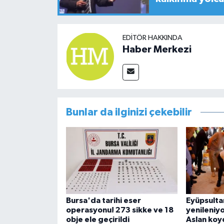
EDITÖR HAKKINDA
Haber Merkezi
Bunlar da ilginizi çekebilir
Bursa'da tarihi eser
Eyüpsulta
operasyonu! 273 sikke ve 18
yenileniyor
obje ele geçirildi
Aslan koy