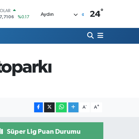
°
OLAR
24
Aydın
7,7106
%0.17
URO
5,1652
%0.27
TERLİN
4,4046
%0.35
RAM ALTIN
618.49
%2.12
toparkı
İST100
3.773
%-19
ITCOIN
5.130,04
%1.2
-
+
A
A
Süper Lig Puan Durumu