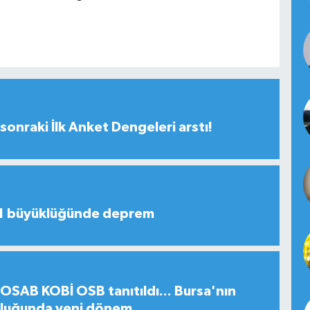
sonraki İlk Anket Dengeleri arstı!
,1 büyüklüğünde deprem
SAB KOBİ OSB tanıtıldı... Bursa'nın
uluğunda yeni dönem