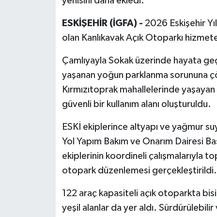
yenisini daha ekledi.
ESKİŞEHİR (İGFA) -
2026 Eskişehir Yı
olan Kanlıkavak Açık Otoparkı hizmete 
Çamlıyayla Sokak üzerinde hayata geçir
yaşanan yoğun parklanma sorununa çö
Kırmızıtoprak mahallelerinde yaşayan 
güvenli bir kullanım alanı oluşturuldu.
ESKİ ekiplerince altyapı ve yağmur su
Yol Yapım Bakım ve Onarım Dairesi Başk
ekiplerinin koordineli çalışmalarıyla t
otopark düzenlemesi gerçekleştirildi.
122 araç kapasiteli açık otoparkta bisi
yeşil alanlar da yer aldı. Sürdürülebili