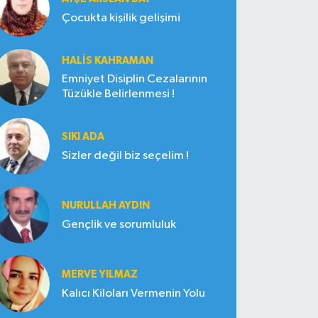
Çocukta kişilik gelişimi
HALIS KAHRAMAN
Emniyet Disiplin Cezalarının
Tüzükle Belirlenmesi !
SIKI ADA
Sizler değil biz seçelim !
NURULLAH AYDIN
Gençlik ve sorumluluk
MERVE YILMAZ
Kalıcı Kiloları Vermenin Yolu