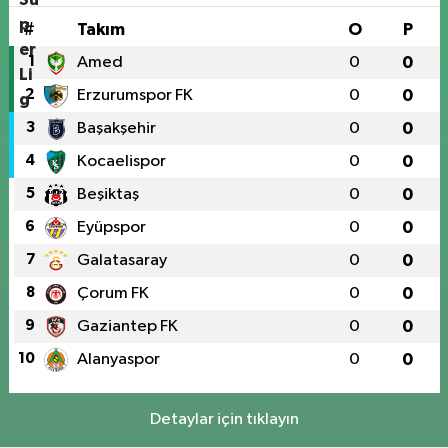
#
Takım
O
P
1
Amed
0
0
2
Erzurumspor FK
0
0
3
Başakşehir
0
0
4
Kocaelispor
0
0
5
Beşiktaş
0
0
6
Eyüpspor
0
0
7
Galatasaray
0
0
8
Çorum FK
0
0
9
Gaziantep FK
0
0
10
Alanyaspor
0
0
Detaylar için tıklayın