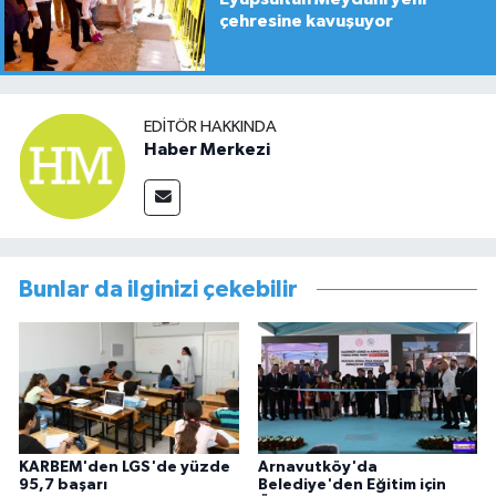
çehresine kavuşuyor
EDITÖR HAKKINDA
Haber Merkezi
Bunlar da ilginizi çekebilir
KARBEM'den LGS'de yüzde
Arnavutköy'da
95,7 başarı
Belediye'den Eğitim için