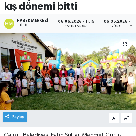
kış dönemi bitti
HABER MERKEZI
06.06.2026 - 11:15
06.06.2026 - 11
EDITÖR
YAYINLANMA
GÜNCELLEME
Paylaş
-
+
A
A
Çankırı Belediyesi Fatih Sultan Mehmet Çocuk