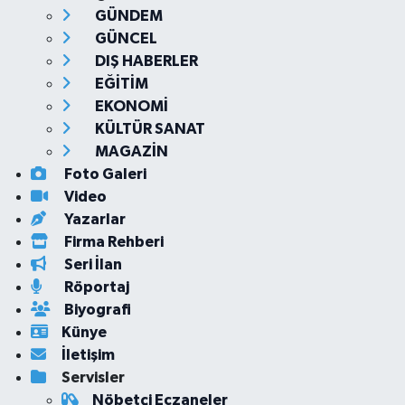
GÜNDEM
GÜNCEL
DIŞ HABERLER
EĞİTİM
EKONOMİ
KÜLTÜR SANAT
MAGAZİN
Foto Galeri
Video
Yazarlar
Firma Rehberi
Seri İlan
Röportaj
Biyografi
Künye
İletişim
Servisler
Nöbetçi Eczaneler