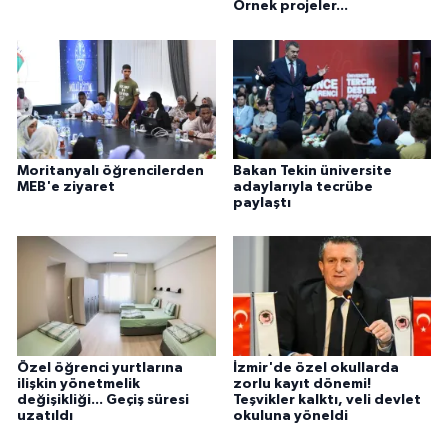
Örnek projeler...
Moritanyalı öğrencilerden
Bakan Tekin üniversite
MEB'e ziyaret
adaylarıyla tecrübe
paylaştı
Özel öğrenci yurtlarına
İzmir'de özel okullarda
ilişkin yönetmelik
zorlu kayıt dönemi!
değişikliği... Geçiş süresi
Teşvikler kalktı, veli devlet
uzatıldı
okuluna yöneldi