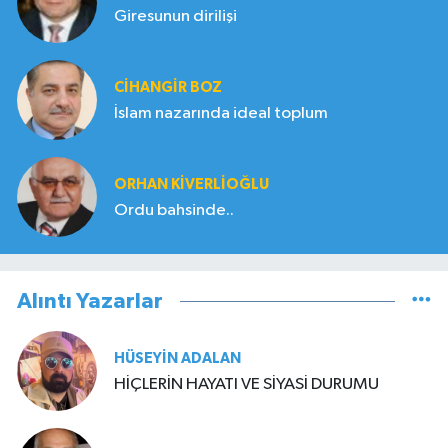
Giresunun dirilişi
CIHANGIR BOZ
İslam nazarında ideal toplum
ORHAN KIVERLIOĞLU
Ordu bahsinde..
Alıntı Yazarlar
HÜSEYIN ADALAN
HİÇLERİN HAYATI VE SİYASİ DURUMU