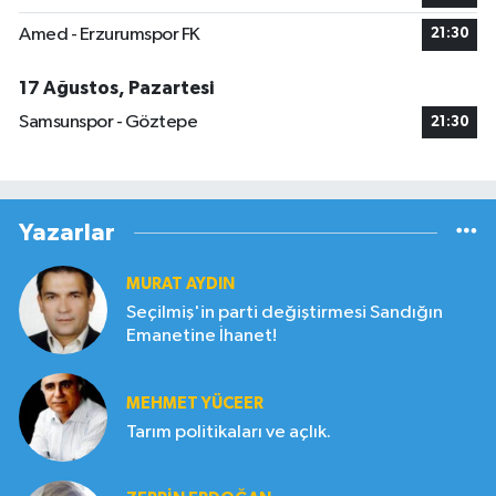
Amed - Erzurumspor FK
21:30
17 Ağustos, Pazartesi
Samsunspor - Göztepe
21:30
Yazarlar
MURAT AYDIN
Seçilmiş'in parti değiştirmesi Sandığın
Emanetine İhanet!
MEHMET YÜCEER
Tarım politikaları ve açlık.