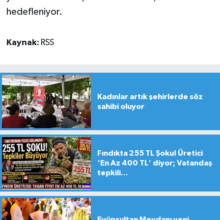
hedefleniyor.
Kaynak:
RSS
Kadınlar artık şehirlerde söz
sahibi oluyor
Fındıkta 255 TL Şoku! Üretici
'En Az 400 TL' diyor; Vatandaş
tepkili...
Eyüpsultan Meydanı yeni