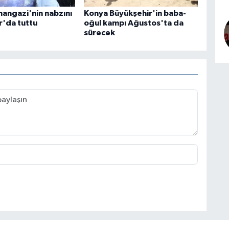
angazi'nin nabzını
Konya Büyükşehir'in baba-
r'da tuttu
oğul kampı Ağustos'ta da
sürecek