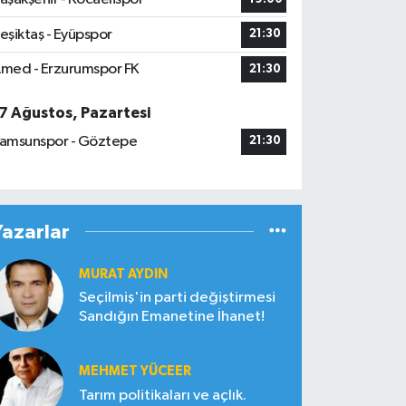
eşiktaş - Eyüpspor
21:30
med - Erzurumspor FK
21:30
7 Ağustos, Pazartesi
amsunspor - Göztepe
21:30
Yazarlar
MURAT AYDIN
Seçilmiş'in parti değiştirmesi
Sandığın Emanetine İhanet!
MEHMET YÜCEER
Tarım politikaları ve açlık.