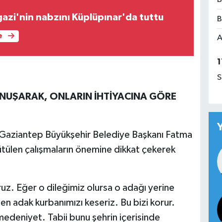
zi'nin nabzını Küplüpınar'da tuttu
B
e
A
1
S
ONUŞARAK, ONLARIN İHTİYACINA GÖRE
 Gaziantep Büyükşehir Belediye Başkanı Fatma
tülen çalışmaların önemine dikkat çekerek
uruz. Eğer o dileğimiz olursa o adağı yerine
men adak kurbanımızı keseriz. Bu bizi korur.
edeniyet. Tabii bunu şehrin içerisinde