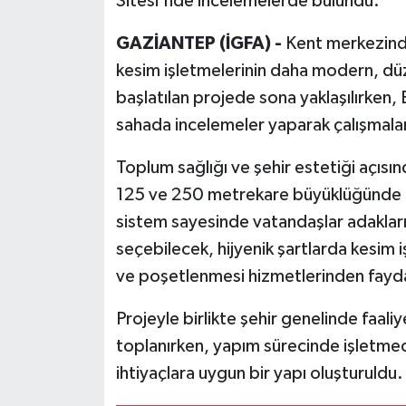
Sitesi'nde incelemelerde bulundu.
GAZİANTEP (İGFA) -
Kent merkezinde
kesim işletmelerinin daha modern, düze
başlatılan projede sona yaklaşılırken, 
sahada incelemeler yaparak çalışmalar
Toplum sağlığı ve şehir estetiği açıs
125 ve 250 metrekare büyüklüğünde t
sistem sayesinde vatandaşlar adakları
seçebilecek, hijyenik şartlarda kesim iş
ve poşetlenmesi hizmetlerinden fayd
Projeyle birlikte şehir genelinde faal
toplanırken, yapım sürecinde işletmeci
ihtiyaçlara uygun bir yapı oluşturuldu.