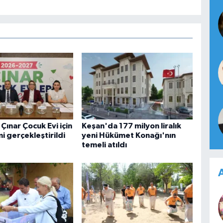
 Çınar Çocuk Evi için
Keşan'da 177 milyon liralık
i gerçekleştirildi
yeni Hükümet Konağı'nın
temeli atıldı
A