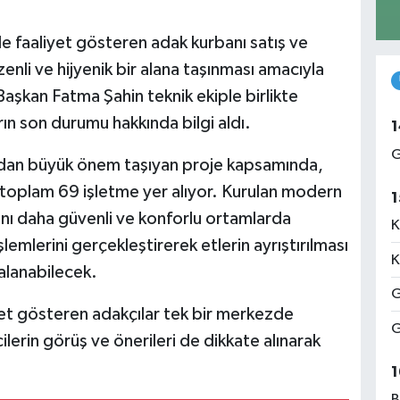
 faaliyet gösteren adak kurbanı satış ve
nli ve hijyenik bir alana taşınması amacıyla
Başkan Fatma Şahin teknik ekiple birlikte
ın son durumu hakkında bilgi aldı.
1
G
ından büyük önem taşıyan proje kapsamında,
oplam 69 işletme yer alıyor. Kurulan modern
1
nı daha güvenli ve konforlu ortamlarda
K
lemlerini gerçekleştirerek etlerin ayrıştırılması
K
alanabilecek.
G
iyet gösteren adakçılar tek bir merkezde
G
lerin görüş ve önerileri de dikkate alınarak
1
B