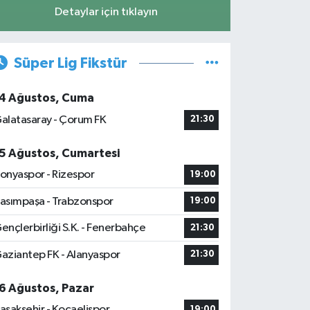
Detaylar için tıklayın
Süper Lig Fikstür
4 Ağustos, Cuma
alatasaray - Çorum FK
21:30
5 Ağustos, Cumartesi
onyaspor - Rizespor
19:00
asımpaşa - Trabzonspor
19:00
ençlerbirliği S.K. - Fenerbahçe
21:30
aziantep FK - Alanyaspor
21:30
6 Ağustos, Pazar
aşakşehir - Kocaelispor
19:00