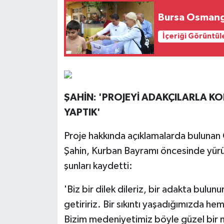
Bursa Osmanga
İçeriği Görüntül
ŞAHİN: 'PROJEYİ ADAKÇILARLA K
YAPTIK'
Proje hakkında açıklamalarda bulunan
Şahin, Kurban Bayramı öncesinde yürü
şunları kaydetti:
'Biz bir dilek dileriz, bir adakta bulun
getiririz. Bir sıkıntı yaşadığımızda he
Bizim medeniyetimiz böyle güzel bir m