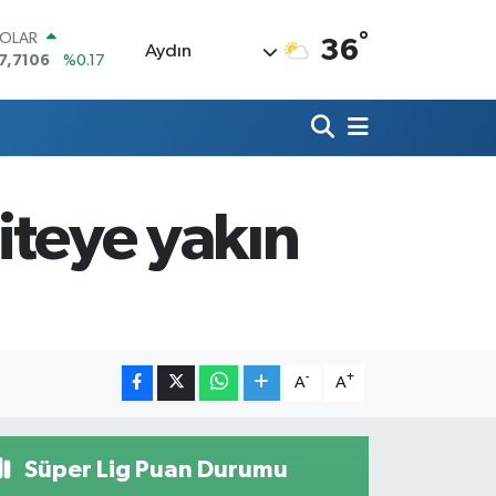
°
OLAR
36
Aydın
7,7106
%0.17
URO
5,1652
%0.27
TERLİN
4,4046
%0.35
RAM ALTIN
618.49
%2.12
iteye yakın
İST100
3.773
%-19
ITCOIN
5.130,04
%1.2
-
+
A
A
Süper Lig Puan Durumu