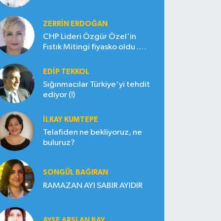
ZERRIN ERDOĞAN
CHP Lideri Özgür Özel'in
Fıstık Mitingi fiyasko oldu .
Çiftçi hayal kırıklığına uğradı
EDIP TEKKOL
Sığınmacılar Türkiye'yi tehdit
ediyor (!)
İLKAY KUMTEPE
Telafiden ne bekliyoruz, ne
buluruz?
SONGÜL BAĞIRAN
RAMAZAN AYI SABIR AYIDIR
AYŞE ARSLAN BAY