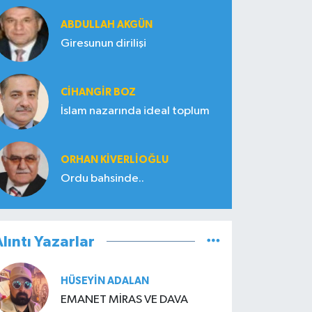
ABDULLAH AKGÜN
Giresunun dirilişi
CIHANGIR BOZ
İslam nazarında ideal toplum
ORHAN KIVERLIOĞLU
Ordu bahsinde..
lıntı Yazarlar
HÜSEYIN ADALAN
EMANET MİRAS VE DAVA