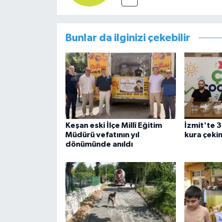
Bunlar da ilginizi çekebilir
Keşan eski İlçe Millî Eğitim
İzmit'te 3
Müdürü vefatının yıl
kura çekim
dönümünde anıldı