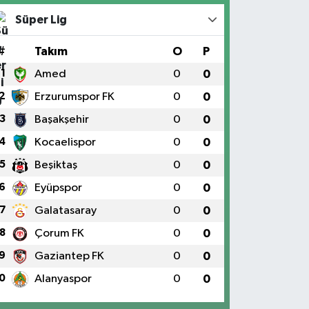
Süper Lig
#
Takım
O
P
1
Amed
0
0
2
Erzurumspor FK
0
0
3
Başakşehir
0
0
4
Kocaelispor
0
0
5
Beşiktaş
0
0
6
Eyüpspor
0
0
7
Galatasaray
0
0
8
Çorum FK
0
0
9
Gaziantep FK
0
0
0
Alanyaspor
0
0