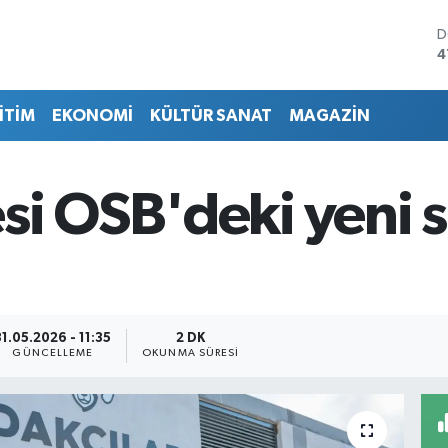
D
4
E
5
İTİM
EKONOMİ
KÜLTÜR SANAT
MAGAZİN
S
6
G
6
i OSB'deki yeni s
B
1
B
6
31.05.2026 - 11:35
2 DK
GÜNCELLEME
OKUNMA SÜRESI