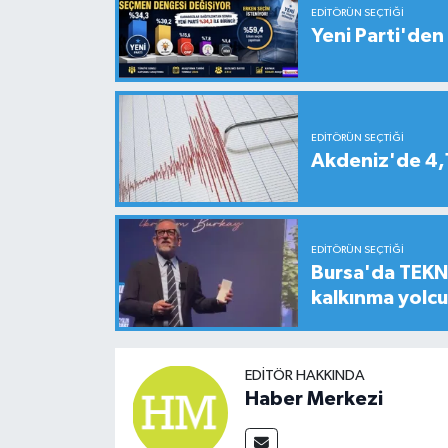
EDITÖRÜN SEÇTIĞI
Yeni Parti'den 
EDITÖRÜN SEÇTIĞI
Akdeniz'de 4
EDITÖRÜN SEÇTIĞI
Bursa'da TEKNO
kalkınma yolc
EDITÖR HAKKINDA
Haber Merkezi