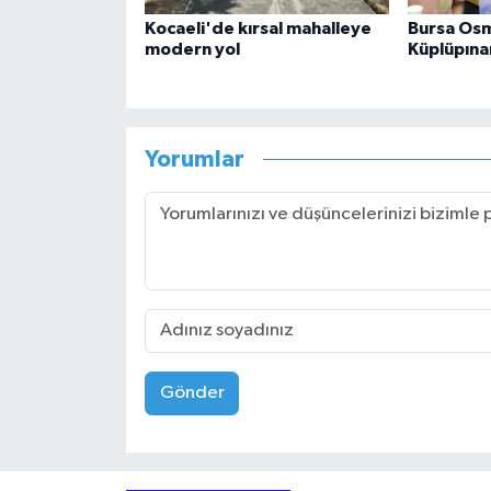
Kocaeli'de kırsal mahalleye
Bursa Osm
modern yol
Küplüpına
Yorumlar
Gönder