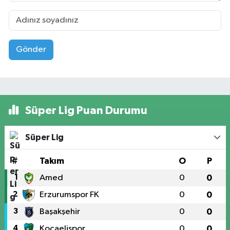
Gönder
Süper Lig Puan Durumu
Süper Lig
#
Takım
O
P
1
Amed
0
0
2
Erzurumspor FK
0
0
3
Başakşehir
0
0
4
Kocaelispor
0
0