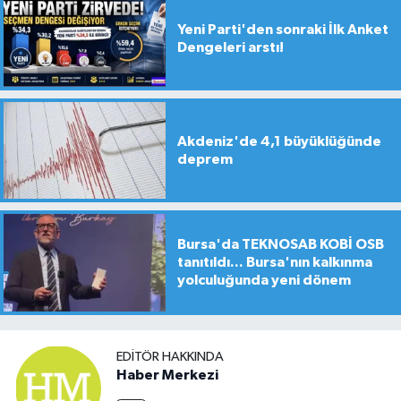
Yeni Parti'den sonraki İlk Anket
Dengeleri arstı!
Akdeniz'de 4,1 büyüklüğünde
deprem
Bursa'da TEKNOSAB KOBİ OSB
tanıtıldı... Bursa'nın kalkınma
yolculuğunda yeni dönem
EDITÖR HAKKINDA
Haber Merkezi