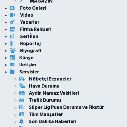
MAGAZİN
Foto Galeri
Video
Yazarlar
Firma Rehberi
Seri İlan
Röportaj
Biyografi
Künye
İletişim
Servisler
Nöbetçi Eczaneler
Hava Durumu
Aydin Namaz Vakitleri
Trafik Durumu
Süper Lig Puan Durumu ve Fikstür
Tüm Manşetler
Son Dakika Haberleri