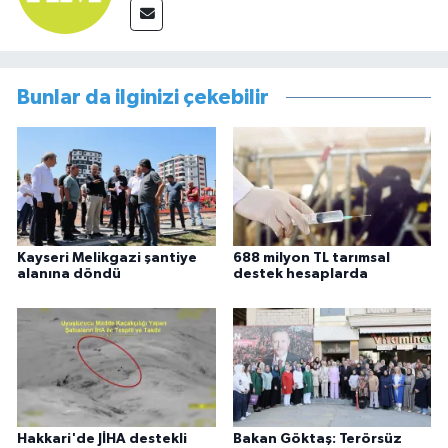
Bunlar da ilginizi çekebilir
Kayseri Melikgazi şantiye
688 milyon TL tarımsal
alanına döndü
destek hesaplarda
Hakkari'de JİHA destekli
Bakan Göktaş: Terörsüz