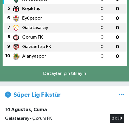
5
Beşiktaş
0
0
6
Eyüpspor
0
0
7
Galatasaray
0
0
8
Çorum FK
0
0
9
Gaziantep FK
0
0
10
Alanyaspor
0
0
Detaylar için tıklayın
Süper Lig Fikstür
14 Ağustos, Cuma
Galatasaray - Çorum FK
21:30