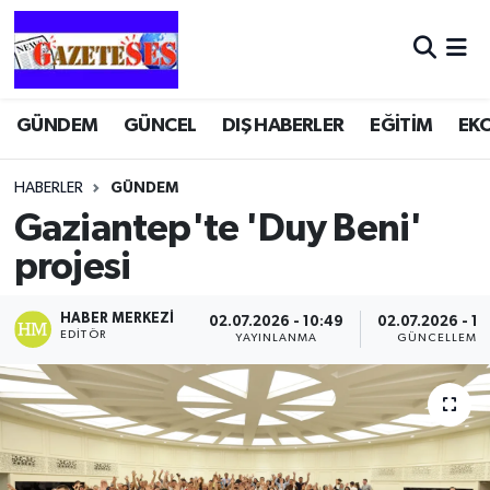
GÜNDEM
GÜNCEL
DIŞ HABERLER
EĞİTİM
EK
HABERLER
GÜNDEM
Gaziantep'te 'Duy Beni'
projesi
HABER MERKEZI
02.07.2026 - 10:49
02.07.2026 - 11
EDITÖR
YAYINLANMA
GÜNCELLEME