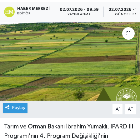
HABER MERKEZI
02.07.2026 - 09:59
02.07.2026 - 1
EDITÖR
YAYINLANMA
GÜNCELLEM
Paylaş
-
+
A
A
Tarım ve Orman Bakanı İbrahim Yumaklı, IPARD III
Programı'nın 4. Program Değişikliği'nin