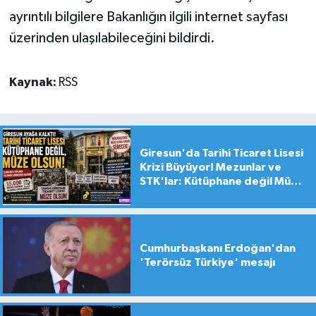
ayrıntılı bilgilere Bakanlığın ilgili internet sayfası
üzerinden ulaşılabileceğini bildirdi.
Kaynak:
RSS
Giresun'da Tarihi Ticaret Lisesi
Krizi Büyüyor! Mezunlar ve
STK'lar: Kütüphane değil Müze
yapılsın!
Cumhurbaşkanı Erdoğan'dan
'Terörsüz Türkiye' mesajı