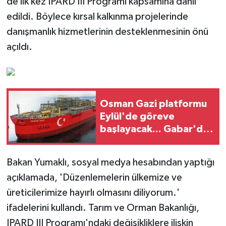
de ilk kez IPARD III Programı kapsamına dahil
edildi. Böylece kırsal kalkınma projelerinde
danışmanlık hizmetlerinin desteklenmesinin önü
açıldı.
Osman Gazi platformu
Eylül'de göreve
başlayacak... Gabar'da
günlük petrol üretimi
83 bin 200 varile ulaştı
Bakan Yumaklı, sosyal medya hesabından yaptığı
açıklamada, 'Düzenlemelerin ülkemize ve
üreticilerimize hayırlı olmasını diliyorum.'
ifadelerini kullandı. Tarım ve Orman Bakanlığı,
IPARD III Programı'ndaki değişikliklere ilişkin