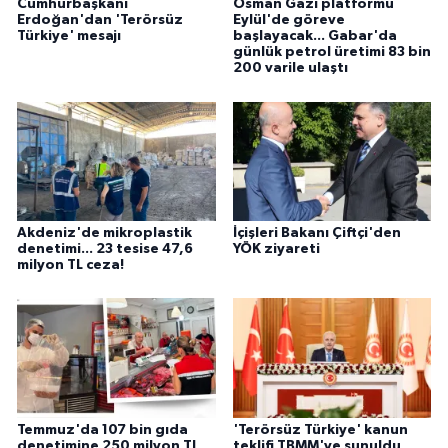
Cumhurbaşkanı
Osman Gazi platformu
Erdoğan'dan 'Terörsüz
Eylül'de göreve
Türkiye' mesajı
başlayacak... Gabar'da
günlük petrol üretimi 83 bin
200 varile ulaştı
Akdeniz'de mikroplastik
İçişleri Bakanı Çiftçi'den
denetimi... 23 tesise 47,6
YÖK ziyareti
milyon TL ceza!
Temmuz'da 107 bin gıda
'Terörsüz Türkiye' kanun
denetimine 250 milyon TL
teklifi TBMM'ye sunuldu