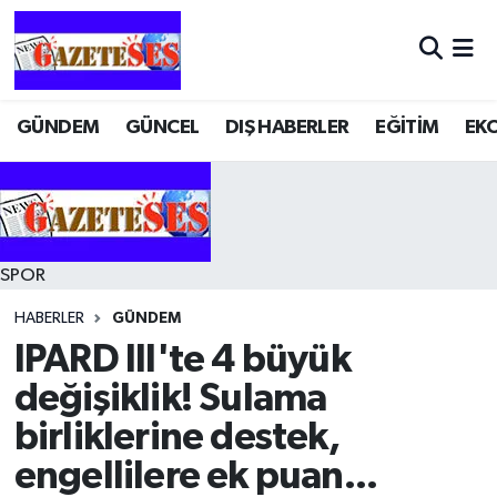
GÜNDEM
GÜNCEL
DIŞ HABERLER
EĞİTİM
EK
SPOR
HABERLER
GÜNDEM
IPARD III'te 4 büyük
değişiklik! Sulama
birliklerine destek,
engellilere ek puan...