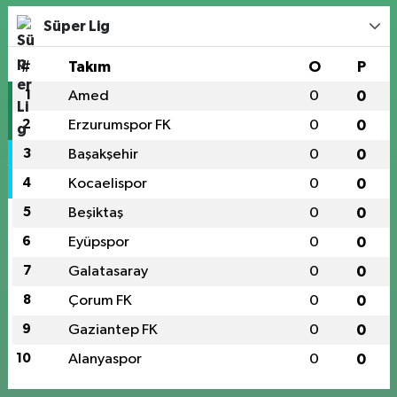
Süper Lig
#
Takım
O
P
1
Amed
0
0
2
Erzurumspor FK
0
0
3
Başakşehir
0
0
4
Kocaelispor
0
0
5
Beşiktaş
0
0
6
Eyüpspor
0
0
7
Galatasaray
0
0
8
Çorum FK
0
0
9
Gaziantep FK
0
0
10
Alanyaspor
0
0