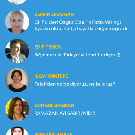
ZERRIN ERDOĞAN
CHP Lideri Özgür Özel'in Fıstık Mitingi
fiyasko oldu . Çiftçi hayal kırıklığına uğradı
EDIP TEKKOL
Sığınmacılar Türkiye'yi tehdit ediyor (!)
İLKAY KUMTEPE
Telafiden ne bekliyoruz, ne buluruz?
SONGÜL BAĞIRAN
RAMAZAN AYI SABIR AYIDIR
AYŞE ARSLAN BAY