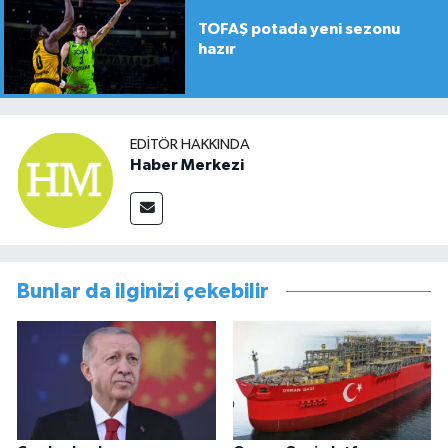
TOFAŞ potada yeni sezonu
hazır
EDITÖR HAKKINDA
Haber Merkezi
Bunlar da ilginizi çekebilir