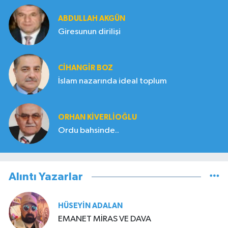
ABDULLAH AKGÜN
Giresunun dirilişi
CIHANGIR BOZ
İslam nazarında ideal toplum
ORHAN KIVERLIOĞLU
Ordu bahsinde..
Alıntı Yazarlar
HÜSEYIN ADALAN
EMANET MİRAS VE DAVA