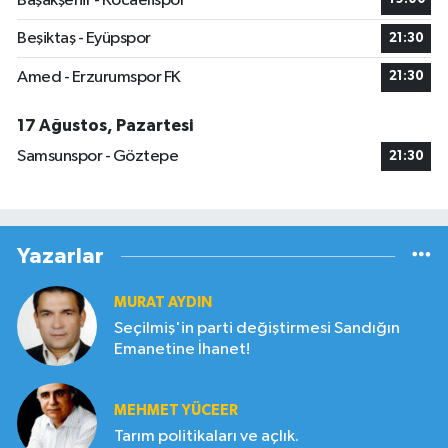
Başakşehir - Kocaelispor
Beşiktaş - Eyüpspor
21:30
Amed - Erzurumspor FK
21:30
17 Ağustos, Pazartesi
Samsunspor - Göztepe
21:30
Yazarlar
MURAT AYDIN
Seçilmiş'in parti değiştirmesi Sandığın
Emanetine İhanet!
MEHMET YÜCEER
Tarım politikaları ve açlık.