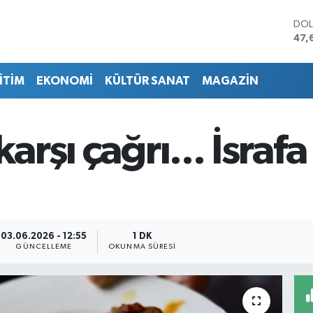
DO
47,
EU
55,
İTİM
EKONOMİ
KÜLTÜR SANAT
MAGAZİN
STE
64,
GRA
651
arşı çağrı... İsrafa
BİS
13.
BIT
64.
03.06.2026 - 12:55
1 DK
GÜNCELLEME
OKUNMA SÜRESI