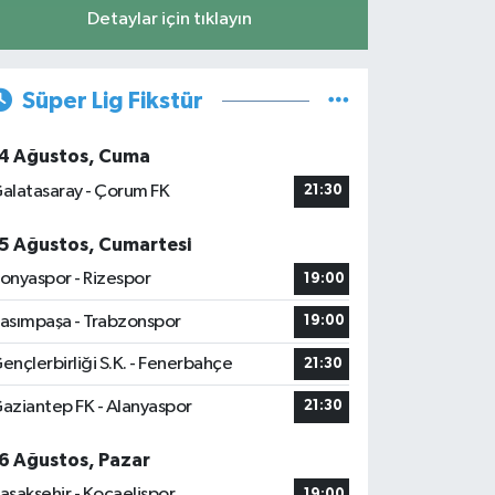
Detaylar için tıklayın
Süper Lig Fikstür
4 Ağustos, Cuma
alatasaray - Çorum FK
21:30
5 Ağustos, Cumartesi
onyaspor - Rizespor
19:00
asımpaşa - Trabzonspor
19:00
ençlerbirliği S.K. - Fenerbahçe
21:30
aziantep FK - Alanyaspor
21:30
6 Ağustos, Pazar
aşakşehir - Kocaelispor
19:00