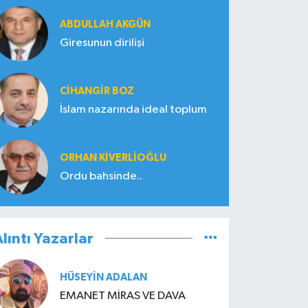
ABDULLAH AKGÜN
Giresunun dirilişi
CIHANGIR BOZ
İslam nazarında ideal toplum
ORHAN KIVERLIOĞLU
Ordu bahsinde..
lıntı Yazarlar
HÜSEYIN ADALAN
EMANET MİRAS VE DAVA