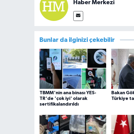
Haber Merkezi
Bunlar da ilginizi çekebilir
TBMM'nin ana binası YES-
Bakan Gök
TR'de 'çok iyi' olarak
Türkiye ta
sertifikalandırıldı