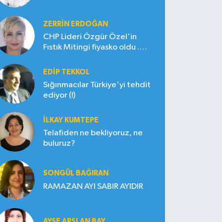
ZERRIN ERDOĞAN
CHP Lideri Özgür Özel'in
Fıstık Mitingi fiyasko oldu .
Çiftçi hayal kırıklığına uğradı
EDIP TEKKOL
Sığınmacılar Türkiye'yi tehdit
ediyor (!)
İLKAY KUMTEPE
Telafiden ne bekliyoruz, ne
buluruz?
SONGÜL BAĞIRAN
RAMAZAN AYI SABIR AYIDIR
AYŞE ARSLAN BAY