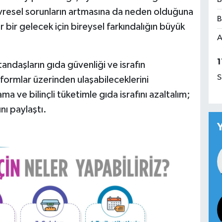
evresel sorunların artmasına da neden olduğuna
B
r bir gelecek için bireysel farkındalığın büyük
A
1
ndaşların gıda güvenliği ve israfın
S
latformlar üzerinden ulaşabileceklerini
ama ve bilinçli tüketimle gıda israfını azaltalım;
nı paylaştı.