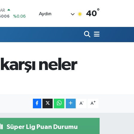
°
LAR
40
Aydın
6006
%0.06
RO
0250
%0.02
RLİN
2398
%0.2
M ALTIN
3.94
%0.32
 karşı neler
T100
768
%48
COIN
602,05
%0.69
-
+
A
A
Süper Lig Puan Durumu