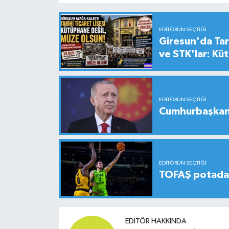
EDITÖRÜN SEÇTIĞI
Giresun'da Tari
ve STK'lar: Kü
EDITÖRÜN SEÇTIĞI
Cumhurbaşkanı
EDITÖRÜN SEÇTIĞI
TOFAŞ potada 
EDITÖR HAKKINDA