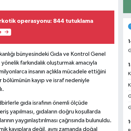
arkotik operasyonu: 844 tutuklama
e
1
G
anlığı bünyesindeki Gıda ve Kontrol Genel
 yönelik farkındalık oluşturmak amacıyla
1
lyonlarca insanın açlıkla mücadele ettiğini
K
bir bölümünün kayıp ve israf nedeniyle
K
ı.
G
birlerle gıda israfının önemli ölçüde
G
şveriş yapılması, gıdaların doğru koşullarda
klarının yaygınlaştırılması çağrısında bulunuldu.
1
nomik kayıplara değil, aynı zamanda doğal
B