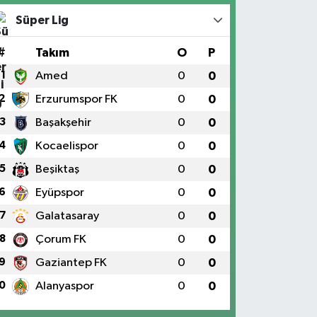
Süper Lig
#
Takım
O
P
1
Amed
0
0
2
Erzurumspor FK
0
0
3
Başakşehir
0
0
4
Kocaelispor
0
0
5
Beşiktaş
0
0
6
Eyüpspor
0
0
7
Galatasaray
0
0
8
Çorum FK
0
0
9
Gaziantep FK
0
0
0
Alanyaspor
0
0