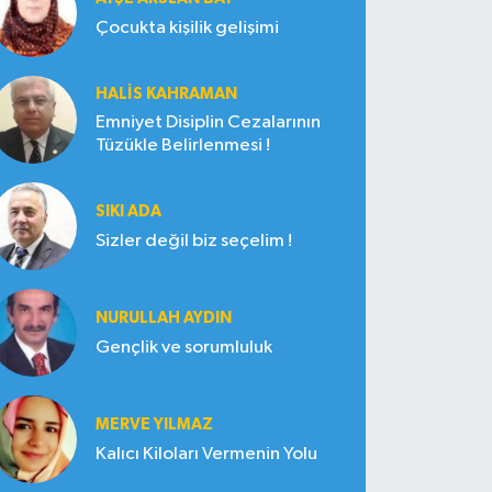
Çocukta kişilik gelişimi
HALIS KAHRAMAN
Emniyet Disiplin Cezalarının
Tüzükle Belirlenmesi !
SIKI ADA
Sizler değil biz seçelim !
NURULLAH AYDIN
Gençlik ve sorumluluk
MERVE YILMAZ
Kalıcı Kiloları Vermenin Yolu