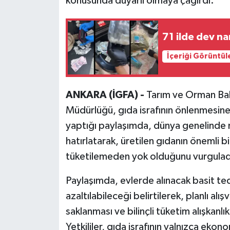
konusunda duyarlı olmaya çağırdı.
71 ilde dev n
İçeriği Görüntül
ANKARA (İGFA) -
Tarım ve Orman Bak
Müdürlüğü, gıda israfının önlenmesine
yaptığı paylaşımda, dünya genelinde mi
hatırlatarak, üretilen gıdanın önemli 
tüketilemeden yok olduğunu vurgulad
Paylaşımda, evlerde alınacak basit ted
azaltılabileceği belirtilerek, planlı alı
saklanması ve bilinçli tüketim alışkanlı
Yetkililer, gıda israfının yalnızca eko