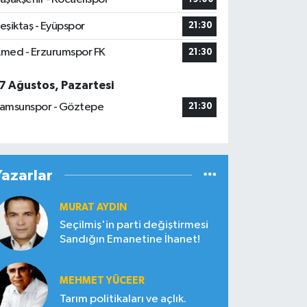
eşiktaş - Eyüpspor
21:30
med - Erzurumspor FK
21:30
7 Ağustos, Pazartesi
amsunspor - Göztepe
21:30
Yazarlar
MURAT AYDIN
Seçilmiş'in parti değiştirmesi
Sandığın Emanetine İhanet!
MEHMET YÜCEER
Tarım politikaları ve açlık.