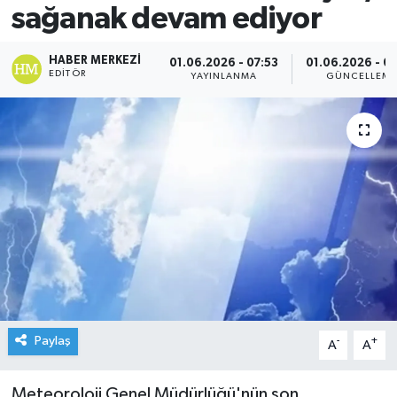
sağanak devam ediyor
HABER MERKEZI
01.06.2026 - 07:53
01.06.2026 - 0
EDITÖR
YAYINLANMA
GÜNCELLEM
Paylaş
-
+
A
A
Meteoroloji Genel Müdürlüğü'nün son