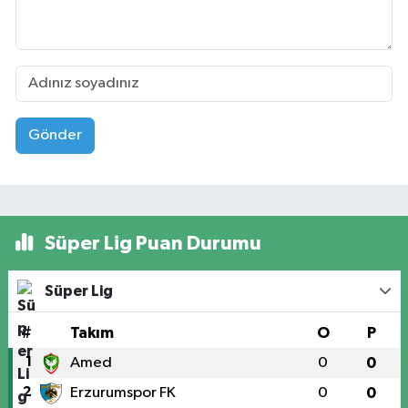
Gönder
Süper Lig Puan Durumu
Süper Lig
#
Takım
O
P
1
Amed
0
0
2
Erzurumspor FK
0
0