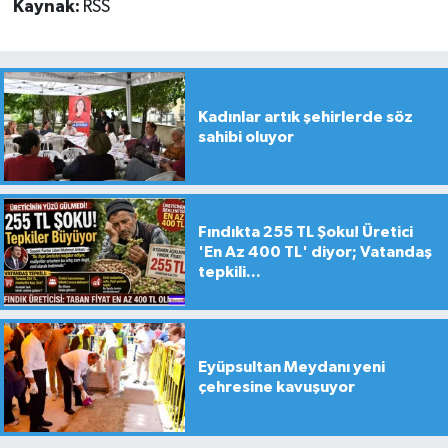
Kaynak:
RSS
Kadınlar artık şehirlerde söz
sahibi oluyor
Fındıkta 255 TL Şoku! Üretici
'En Az 400 TL' diyor; Vatandaş
tepkili...
Eyüpsultan Meydanı yeni
çehresine kavuşuyor