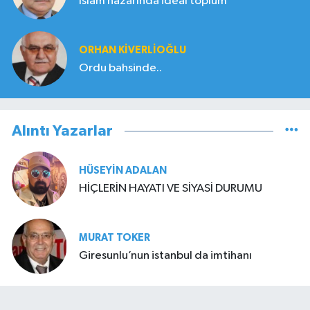
İslam nazarında ideal toplum
ORHAN KIVERLIOĞLU
Ordu bahsinde..
Alıntı Yazarlar
HÜSEYIN ADALAN
HİÇLERİN HAYATI VE SİYASİ DURUMU
MURAT TOKER
Giresunlu’nun istanbul da imtihanı