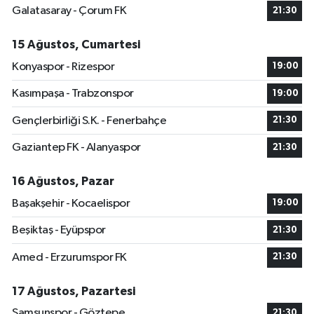
Galatasaray - Çorum FK
21:30
15 Ağustos, Cumartesi
Konyaspor - Rizespor
19:00
Kasımpaşa - Trabzonspor
19:00
Gençlerbirliği S.K. - Fenerbahçe
21:30
Gaziantep FK - Alanyaspor
21:30
16 Ağustos, Pazar
Başakşehir - Kocaelispor
19:00
Beşiktaş - Eyüpspor
21:30
Amed - Erzurumspor FK
21:30
17 Ağustos, Pazartesi
Samsunspor - Göztepe
21:30