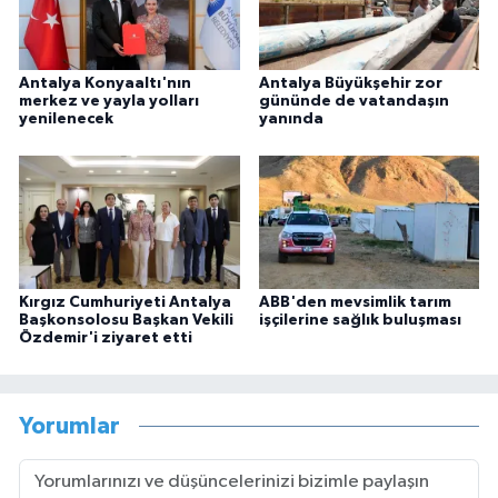
Antalya Konyaaltı'nın
Antalya Büyükşehir zor
merkez ve yayla yolları
gününde de vatandaşın
yenilenecek
yanında
Kırgız Cumhuriyeti Antalya
ABB'den mevsimlik tarım
Başkonsolosu Başkan Vekili
işçilerine sağlık buluşması
Özdemir'i ziyaret etti
Yorumlar