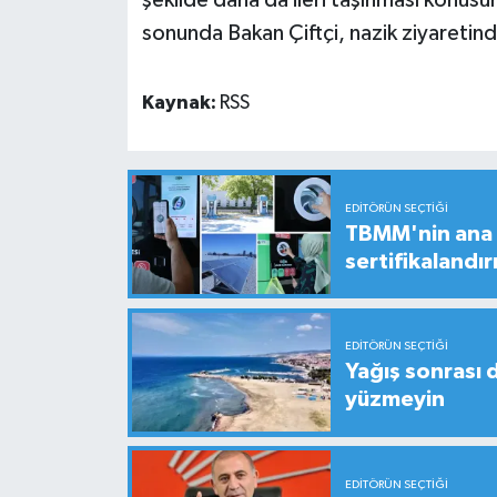
sonunda Bakan Çiftçi, nazik ziyaretind
Kaynak:
RSS
EDITÖRÜN SEÇTIĞI
TBMM'nin ana b
sertifikalandırı
EDITÖRÜN SEÇTIĞI
Yağış sonrası 
yüzmeyin
EDITÖRÜN SEÇTIĞI