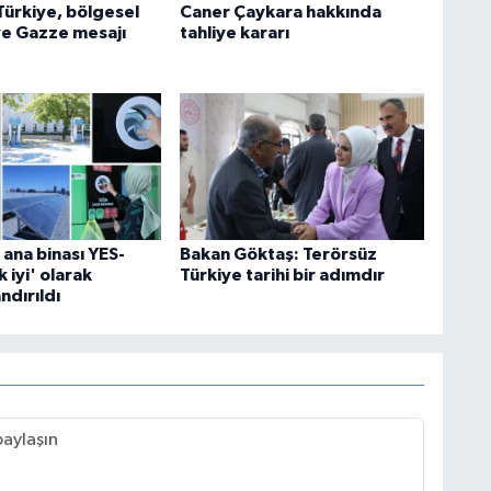
Türkiye, bölgesel
Caner Çaykara hakkında
ve Gazze mesajı
tahliye kararı
ana binası YES-
Bakan Göktaş: Terörsüz
 iyi' olarak
Türkiye tarihi bir adımdır
ndırıldı