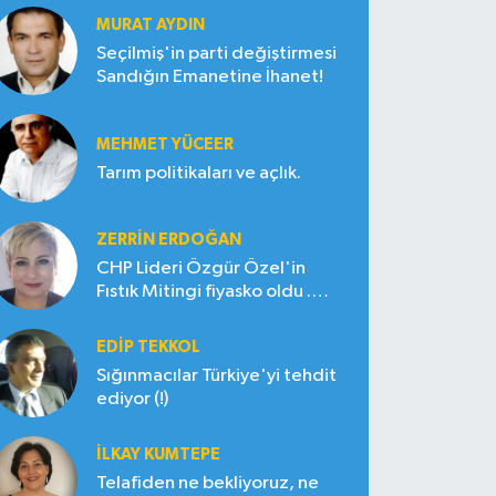
MURAT AYDIN
Seçilmiş'in parti değiştirmesi
Sandığın Emanetine İhanet!
MEHMET YÜCEER
Tarım politikaları ve açlık.
ZERRIN ERDOĞAN
CHP Lideri Özgür Özel'in
Fıstık Mitingi fiyasko oldu .
Çiftçi hayal kırıklığına uğradı
EDIP TEKKOL
Sığınmacılar Türkiye'yi tehdit
ediyor (!)
İLKAY KUMTEPE
Telafiden ne bekliyoruz, ne