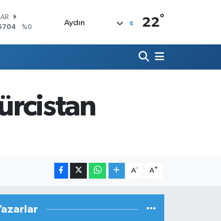
°
LAR
22
Aydın
6704
%0
RO
0406
%-0.08
RLİN
2143
%0
M ALTIN
0.40
%0.45
ürcistan
T100
799
%70
COIN
225,61
%-0.63
-
+
A
A
Yazarlar