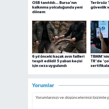
OSB tanıtıldı... Bursa'nın
Terörsüz 
kalkınma yolculuğunda yeni
güvenlik 
dönem
6 yıl önceki kaçak avın failleri
TBMM'nin 
tespit edildi! 5 yaban keçisi
TR'de 'çok
için ceza uygulandı
sertifikala
Yorumlar