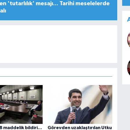
n 'tutarlılık' mesajı... Tarihi meselelerde
alı
A
 maddelik bildiri...
Görevden uzaklaştırılan Utku