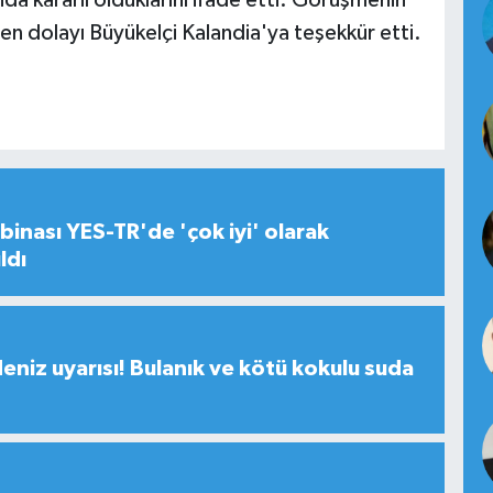
en dolayı Büyükelçi Kalandia'ya teşekkür etti.
inası YES-TR'de 'çok iyi' olarak
ldı
deniz uyarısı! Bulanık ve kötü kokulu suda