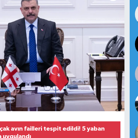
çak avın failleri tespit edildi! 5 yaban
za uygulandı