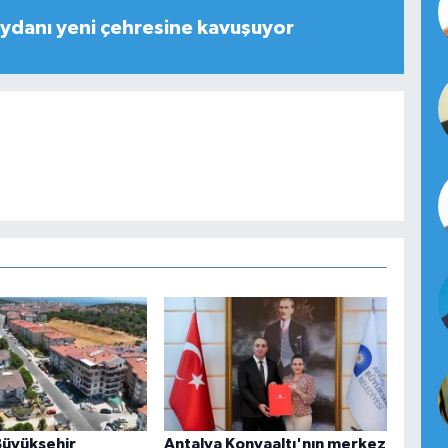
ydanı yeni çehresine kavuşuyor
Büyükşehir
Antalya Konyaaltı'nın merkez