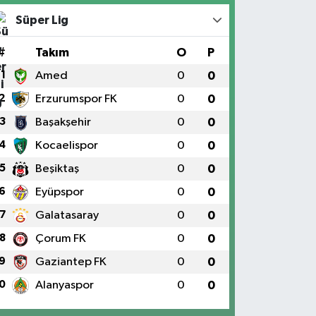
Süper Lig
#
Takım
O
P
1
Amed
0
0
2
Erzurumspor FK
0
0
3
Başakşehir
0
0
4
Kocaelispor
0
0
5
Beşiktaş
0
0
6
Eyüpspor
0
0
7
Galatasaray
0
0
8
Çorum FK
0
0
9
Gaziantep FK
0
0
0
Alanyaspor
0
0