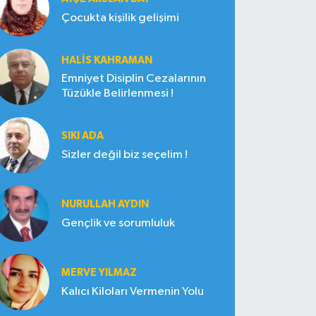
Çocukta kişilik gelişimi
HALIS KAHRAMAN
Emniyet Disiplin Cezalarının
Tüzükle Belirlenmesi !
SIKI ADA
Sizler değil biz seçelim !
NURULLAH AYDIN
Gençlik ve sorumluluk
MERVE YILMAZ
Kalıcı Kiloları Vermenin Yolu