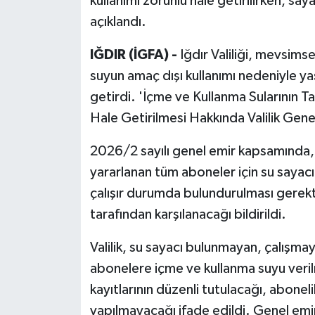
kullanımı zorunlu hale getirilirken, sa
açıklandı.
IĞDIR (İGFA) -
Iğdır Valiliği, mevsimsel
suyun amaç dışı kullanımı nedeniyle yaş
getirdi. 'İçme ve Kullanma Sularının Ta
Hale Getirilmesi Hakkında Valilik Gene
2026/2 sayılı genel emir kapsamında,
yararlanan tüm aboneler için su sayacı 
çalışır durumda bulundurulması gerekti
tarafından karşılanacağı bildirildi.
Valilik, su sayacı bulunmayan, çalışma
abonelere içme ve kullanma suyu veri
kayıtlarının düzenli tutulacağı, abone
yapılmayacağı ifade edildi. Genel emi