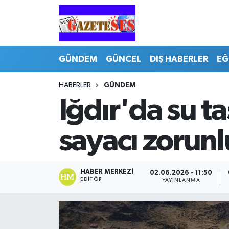
GÜNDEM
GÜNCEL
DIŞ HABERLER
EĞ
HABERLER
GÜNDEM
Iğdır'da su t
sayacı zorunlu
HABER MERKEZI
02.06.2026 - 11:50
EDITÖR
YAYINLANMA