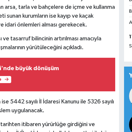
n arsa, tarla ve bahçelere de içme ve kullanma
B
ti sunan kurumların ise kayıp ve kaçak
A
 ve idari önlemleri alması gerekecek.
1
 ve tasarruf bilincinin artırılması amacıyla
S
şmalarının yürütüleceğini açıkladı.
i'nde büyük dönüşüm
e
ise 5442 sayılı İl İdaresi Kanunu ile 5326 sayılı
şlem uygulanacak.
 tarihten itibaren yürürlüğe girdiğini ve