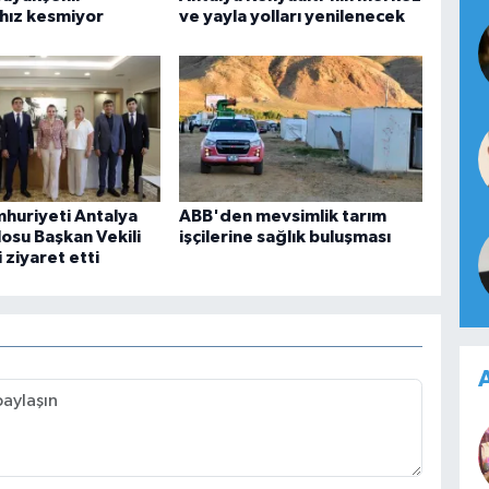
 hız kesmiyor
ve yayla yolları yenilenecek
mhuriyeti Antalya
ABB'den mevsimlik tarım
osu Başkan Vekili
işçilerine sağlık buluşması
ziyaret etti
A