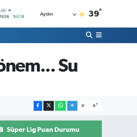
°
LAR
39
Aydın
7436
%0.18
RO
2510
%0.32
RLİN
4811
%0.38
M ALTIN
0.55
%0.03
dönem... Su
T100
779
%-14
COIN
944,08
%-0.18
-
+
A
A
Süper Lig Puan Durumu