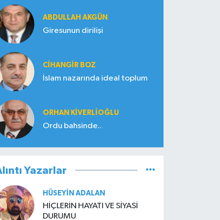
ABDULLAH AKGÜN
Giresunun dirilişi
CIHANGIR BOZ
İslam nazarında ideal toplum
ORHAN KIVERLIOĞLU
Ordu bahsinde..
lıntı Yazarlar
HÜSEYIN ADALAN
HİÇLERİN HAYATI VE SİYASİ
DURUMU