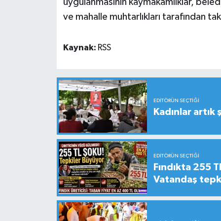
uygulanmasının kaymakamlıklar, belediye
ve mahalle muhtarlıkları tarafından taki
Kaynak:
RSS
EDITÖRÜN SEÇTIĞI
Kadınlar artık 
EDITÖRÜN SEÇTIĞI
Fındıkta 255 TL
Vatandaş tepkil