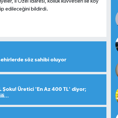
ler, İl Özel İdaresi, kolluk kuvvetleri ile köy
p edileceğini bildirdi.
şehirlerde söz sahibi oluyor
 Şoku! Üretici 'En Az 400 TL' diyor;
i...