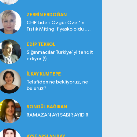
ZERRIN ERDOĞAN
CHP Lideri Özgür Özel'in
Fıstık Mitingi fiyasko oldu .
Çiftçi hayal kırıklığına uğradı
EDIP TEKKOL
Sığınmacılar Türkiye'yi tehdit
ediyor (!)
İLKAY KUMTEPE
Telafiden ne bekliyoruz, ne
buluruz?
SONGÜL BAĞIRAN
RAMAZAN AYI SABIR AYIDIR
AYŞE ARSLAN BAY