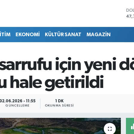
DO
47,
EU
55,
İTİM
EKONOMİ
KÜLTÜR SANAT
MAGAZİN
STE
64,
GRA
666
asarrufu için yeni 
BİS
13.
BIT
 hale getirildi
64.
02.06.2026 - 11:55
1 DK
GÜNCELLEME
OKUNMA SÜRESI