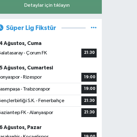
Detaylar için tıklayın
Süper Lig Fikstür
4 Ağustos, Cuma
alatasaray - Çorum FK
21:30
5 Ağustos, Cumartesi
onyaspor - Rizespor
19:00
asımpaşa - Trabzonspor
19:00
ençlerbirliği S.K. - Fenerbahçe
21:30
aziantep FK - Alanyaspor
21:30
6 Ağustos, Pazar
aşakşehir - Kocaelispor
19:00