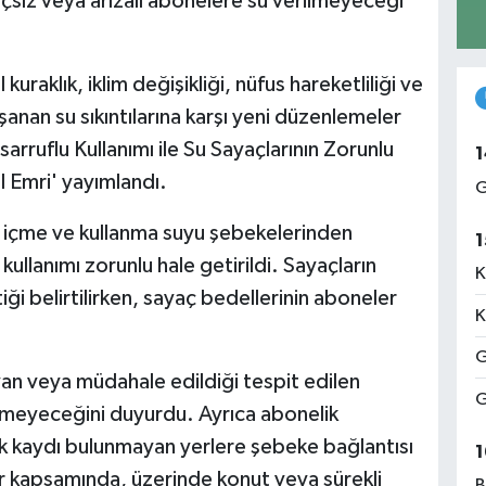
yaçsız veya arızalı abonelere su verilmeyeceği
 kuraklık, iklim değişikliği, nüfus hareketliliği ve
anan su sıkıntılarına karşı yeni düzenlemeler
sarruflu Kullanımı ile Su Sayaçlarının Zorunlu
1
l Emri' yayımlandı.
G
 içme ve kullanma suyu şebekelerinden
1
kullanımı zorunlu hale getirildi. Sayaçların
K
ği belirtilirken, sayaç bedellerinin aboneler
K
G
yan veya müdahale edildiği tespit edilen
G
lmeyeceğini duyurdu. Ayrıca abonelik
lik kaydı bulunmayan yerlere şebeke bağlantısı
1
r kapsamında, üzerinde konut veya sürekli
B