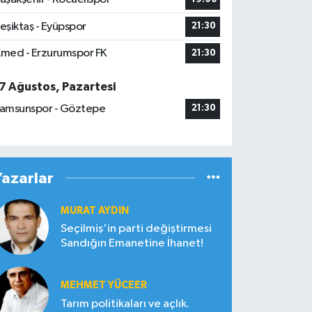
eşiktaş - Eyüpspor
21:30
med - Erzurumspor FK
21:30
7 Ağustos, Pazartesi
amsunspor - Göztepe
21:30
Yazarlar
MURAT AYDIN
Seçilmiş'in parti değiştirmesi
Sandığın Emanetine İhanet!
MEHMET YÜCEER
Tarım politikaları ve açlık.