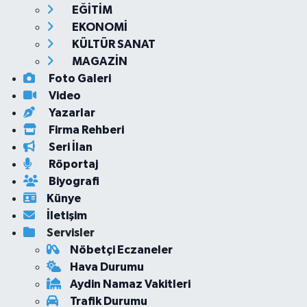
EĞİTİM
EKONOMİ
KÜLTÜR SANAT
MAGAZİN
Foto Galeri
Video
Yazarlar
Firma Rehberi
Seri İlan
Röportaj
Biyografi
Künye
İletişim
Servisler
Nöbetçi Eczaneler
Hava Durumu
Aydin Namaz Vakitleri
Trafik Durumu