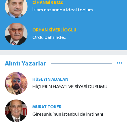
CIHANGIR BOZ
İslam nazarında ideal toplum
ORHAN KIVERLIOĞLU
Ordu bahsinde..
Alıntı Yazarlar
HÜSEYIN ADALAN
HİÇLERİN HAYATI VE SİYASİ DURUMU
MURAT TOKER
Giresunlu’nun istanbul da imtihanı