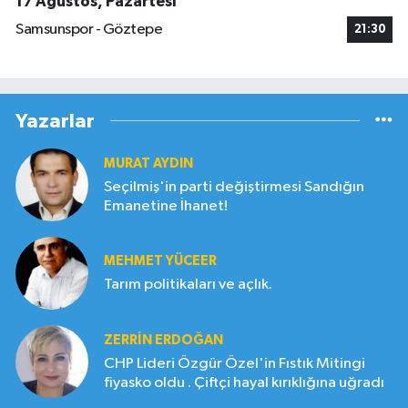
17 Ağustos, Pazartesi
Samsunspor - Göztepe
21:30
Yazarlar
MURAT AYDIN
Seçilmiş'in parti değiştirmesi Sandığın
Emanetine İhanet!
MEHMET YÜCEER
Tarım politikaları ve açlık.
ZERRIN ERDOĞAN
CHP Lideri Özgür Özel'in Fıstık Mitingi
fiyasko oldu . Çiftçi hayal kırıklığına uğradı