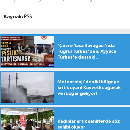
Kaynak:
RSS
'Çevre Yasa Kavagası'nda
Tuğrul Türkeş'den, Ayyüce
Türkeş'e destek!...
Meteoroloji'den iki bölgeye
kritik uyarı! Kuvvetli sağanak
ve rüzgar geliyor!
Kadınlar artık şehirlerde söz
sahibi oluyor