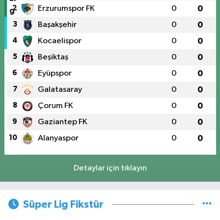
2
Erzurumspor FK
0
0
3
Başakşehir
0
0
4
Kocaelispor
0
0
5
Beşiktaş
0
0
6
Eyüpspor
0
0
7
Galatasaray
0
0
8
Çorum FK
0
0
9
Gaziantep FK
0
0
10
Alanyaspor
0
0
Detaylar için tıklayın
Süper Lig Fikstür