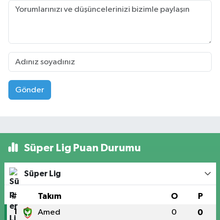
Gönder
Süper Lig Puan Durumu
Süper Lig
#
Takım
O
P
1
Amed
0
0