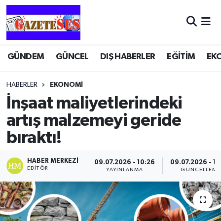
GÜNDEM
GÜNCEL
DIŞ HABERLER
EĞİTİM
EK
HABERLER
EKONOMİ
İnşaat maliyetlerindeki
artış malzemeyi geride
bıraktı!
HABER MERKEZI
09.07.2026 - 10:26
09.07.2026 - 10
EDITÖR
YAYINLANMA
GÜNCELLEME