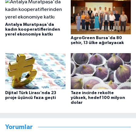
Antalya Muratpaşa'da
kadın kooperatiflerinden
yerel ekonomiye katkı
AgroGreen Bursa'da 80
şehir, 13 ülke ağırlayacak
Dijital Türk Lirası'nda 23
Taze incirde rekolte
proje üçüncü faza geçti
yüksek, hedef 100 milyon
dolar
Yorumlar