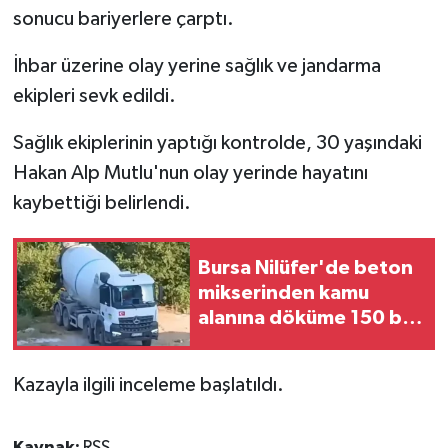
sonucu bariyerlere çarptı.
İhbar üzerine olay yerine sağlık ve jandarma
ekipleri sevk edildi.
Sağlık ekiplerinin yaptığı kontrolde, 30 yaşındaki
Hakan Alp Mutlu'nun olay yerinde hayatını
kaybettiği belirlendi.
Bursa Nilüfer'de beton
mikserinden kamu
alanına döküme 150 bin
TL ceza
Kazayla ilgili inceleme başlatıldı.
Kaynak:
RSS