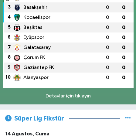
3
Başakşehir
0
0
4
Kocaelispor
0
0
5
Beşiktaş
0
0
6
Eyüpspor
0
0
7
Galatasaray
0
0
8
Çorum FK
0
0
9
Gaziantep FK
0
0
10
Alanyaspor
0
0
Detaylar için tıklayın
Süper Lig Fikstür
14 Ağustos, Cuma