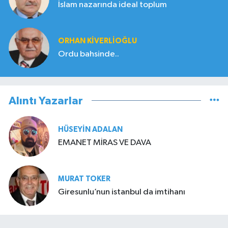
İslam nazarında ideal toplum
ORHAN KIVERLIOĞLU
Ordu bahsinde..
Alıntı Yazarlar
HÜSEYIN ADALAN
EMANET MİRAS VE DAVA
MURAT TOKER
Giresunlu’nun istanbul da imtihanı