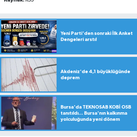
Yeni Parti'den sonraki İlk Anket
Dengeleri arstı!
Akdeniz'de 4,1 büyüklüğünde
deprem
Bursa'da TEKNOSAB KOBİ OSB
tanıtıldı... Bursa'nın kalkınma
yolculuğunda yeni dönem