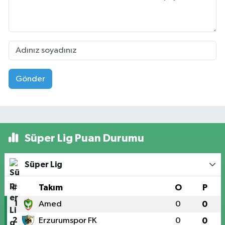
Gönder
Süper Lig Puan Durumu
Süper Lig
#
Takım
O
P
1
Amed
0
0
2
Erzurumspor FK
0
0