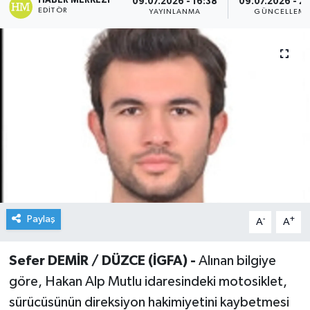
HABER MERKEZI
09.07.2026 - 16:38
09.07.2026 - 2
EDITÖR
YAYINLANMA
GÜNCELLEM
Paylaş
-
+
A
A
Sefer DEMİR / DÜZCE (İGFA) -
Alınan bilgiye
göre, Hakan Alp Mutlu idaresindeki motosiklet,
sürücüsünün direksiyon hakimiyetini kaybetmesi