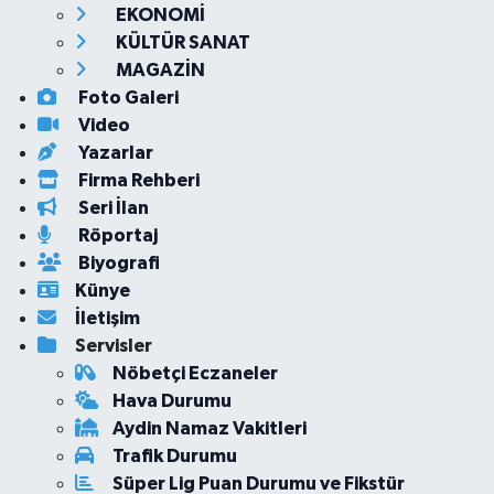
EKONOMİ
KÜLTÜR SANAT
MAGAZİN
Foto Galeri
Video
Yazarlar
Firma Rehberi
Seri İlan
Röportaj
Biyografi
Künye
İletişim
Servisler
Nöbetçi Eczaneler
Hava Durumu
Aydin Namaz Vakitleri
Trafik Durumu
Süper Lig Puan Durumu ve Fikstür