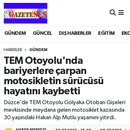
GÜNDEM
GÜNCEL
DIŞ HABERLER
EĞİTİM
EK
HABERLER
GÜNDEM
TEM Otoyolu'nda
bariyerlere çarpan
motosikletin sürücüsü
hayatını kaybetti
Düzce'de TEM Otoyolu Gölyaka Otoban Gişeleri
mevkisinde meydana gelen motosiklet kazasında
30 yaşındaki Hakan Alp Mutlu yaşamını yitirdi.