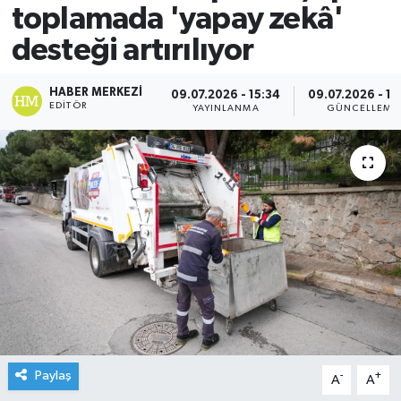
toplamada 'yapay zekâ'
desteği artırılıyor
HABER MERKEZI
09.07.2026 - 15:34
09.07.2026 - 15
EDITÖR
YAYINLANMA
GÜNCELLEME
Paylaş
-
+
A
A