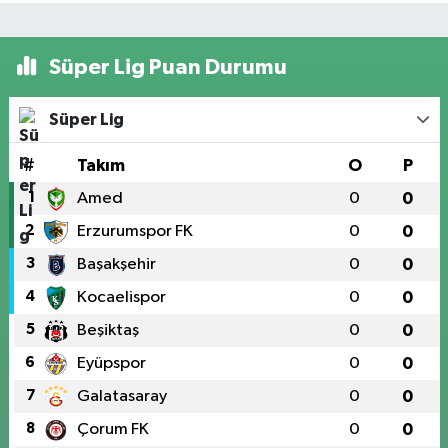
Süper Lig Puan Durumu
Süper Lig
#
Takım
O
P
1
Amed
0
0
2
Erzurumspor FK
0
0
3
Başakşehir
0
0
4
Kocaelispor
0
0
5
Beşiktaş
0
0
6
Eyüpspor
0
0
7
Galatasaray
0
0
8
Çorum FK
0
0