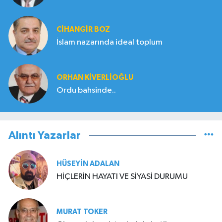
CIHANGIR BOZ
İslam nazarında ideal toplum
ORHAN KIVERLIOĞLU
Ordu bahsinde..
Alıntı Yazarlar
HÜSEYIN ADALAN
HİÇLERİN HAYATI VE SİYASİ DURUMU
MURAT TOKER