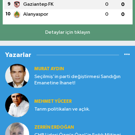
9
Gaziantep FK
0
0
10
Alanyaspor
0
0
Detaylar için tıklayın
Yazarlar
MURAT AYDIN
Seçilmiş'in parti değiştirmesi Sandığın
Emanetine İhanet!
MEHMET YÜCEER
Tarım politikaları ve açlık.
ZERRIN ERDOĞAN