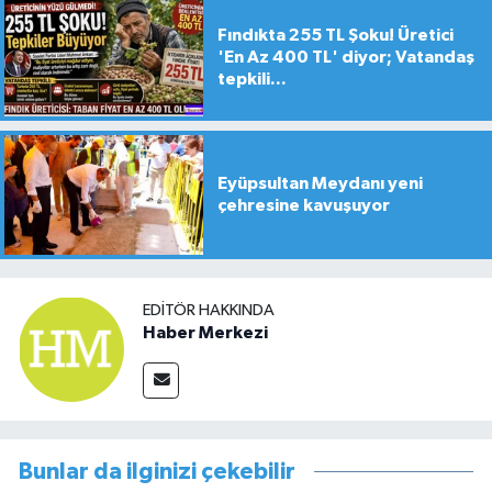
Fındıkta 255 TL Şoku! Üretici
'En Az 400 TL' diyor; Vatandaş
tepkili...
Eyüpsultan Meydanı yeni
çehresine kavuşuyor
EDITÖR HAKKINDA
Haber Merkezi
Bunlar da ilginizi çekebilir