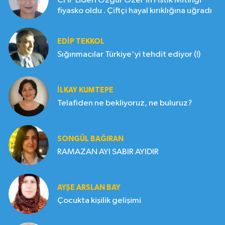
CHP Lideri Özgür Özel'in Fıstık Mitingi
fiyasko oldu . Çiftçi hayal kırıklığına uğradı
EDIP TEKKOL
Sığınmacılar Türkiye'yi tehdit ediyor (!)
İLKAY KUMTEPE
Telafiden ne bekliyoruz, ne buluruz?
SONGÜL BAĞIRAN
RAMAZAN AYI SABIR AYIDIR
AYŞE ARSLAN BAY
Çocukta kişilik gelişimi