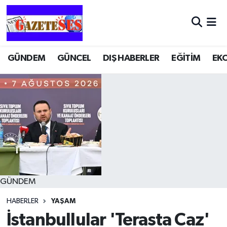
GÜNDEM
GÜNCEL
DIŞ HABERLER
EĞİTİM
EK
GÜNDEM
HABERLER
YAŞAM
İstanbullular 'Terasta Caz'