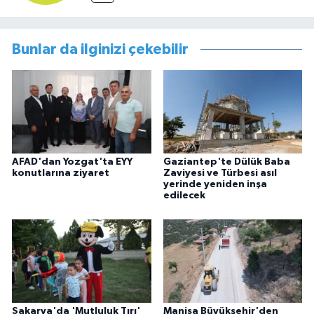
Bunlar da ilginizi çekebilir
AFAD'dan Yozgat'ta EYY
Gaziantep'te Dülük Baba
konutlarına ziyaret
Zaviyesi ve Türbesi asıl
yerinde yeniden inşa
edilecek
Sakarya'da 'Mutluluk Tırı'
Manisa Büyükşehir'den