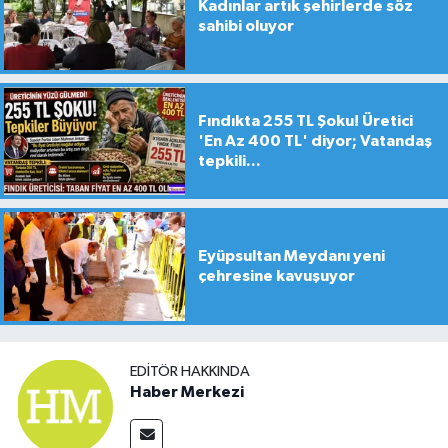
Kadınlar artık şehirlerde söz
sahibi oluyor
Fındıkta 255 TL Şoku! Üretici
'En Az 400 TL' diyor; Vatandaş
tepkili...
Eyüpsultan Meydanı yeni
çehresine kavuşuyor
EDITÖR HAKKINDA
Haber Merkezi