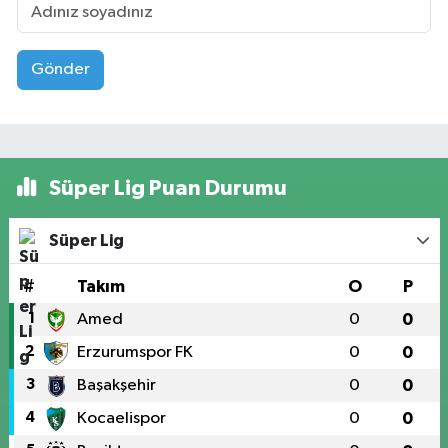
Gönder
Süper Lig Puan Durumu
Süper Lig
#
Takım
O
P
1
Amed
0
0
2
Erzurumspor FK
0
0
3
Başakşehir
0
0
4
Kocaelispor
0
0