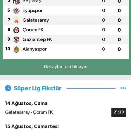
5
Beşiktaş
0
0
6
Eyüpspor
0
0
7
Galatasaray
0
0
8
Çorum FK
0
0
9
Gaziantep FK
0
0
10
Alanyaspor
0
0
Detaylar için tıklayın
Süper Lig Fikstür
14 Ağustos, Cuma
Galatasaray - Çorum FK
21:30
15 Ağustos, Cumartesi