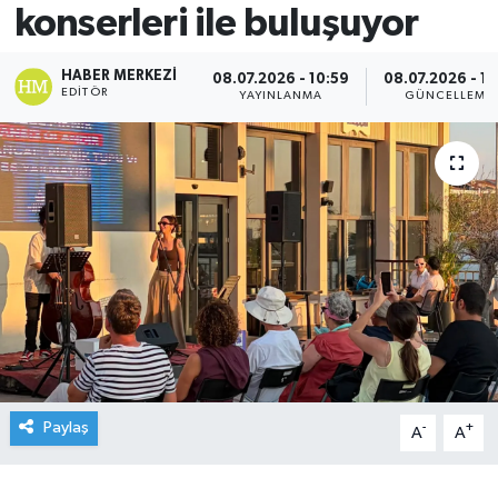
konserleri ile buluşuyor
HABER MERKEZI
08.07.2026 - 10:59
08.07.2026 - 11
EDITÖR
YAYINLANMA
GÜNCELLEME
Paylaş
-
+
A
A