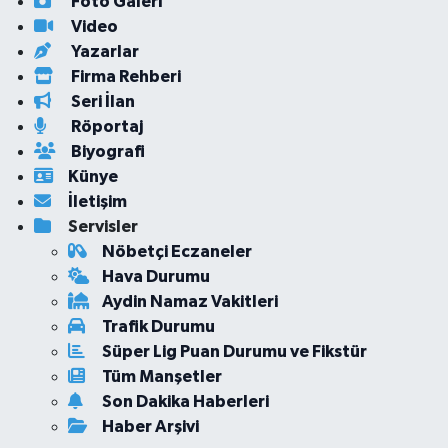
Foto Galeri
Video
Yazarlar
Firma Rehberi
Seri İlan
Röportaj
Biyografi
Künye
İletişim
Servisler
Nöbetçi Eczaneler
Hava Durumu
Aydin Namaz Vakitleri
Trafik Durumu
Süper Lig Puan Durumu ve Fikstür
Tüm Manşetler
Son Dakika Haberleri
Haber Arşivi