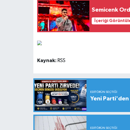
Semicenk Ordu
İçeriği Görüntül
Kaynak:
RSS
EDITÖRÜN SEÇTIĞI
Yeni Parti'den 
EDITÖRÜN SEÇTIĞI