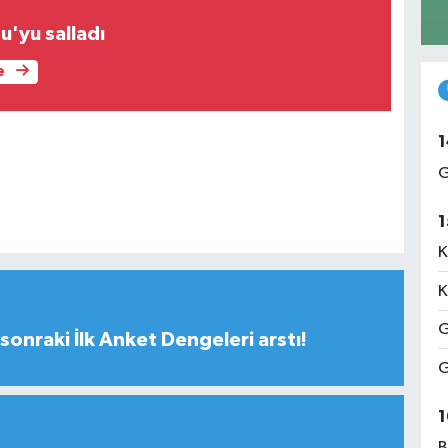
'yu salladı
e
1
G
1
K
K
G
sonraki İlk Anket Dengeleri arstı!
G
1
B