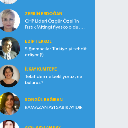
ZERRIN ERDOĞAN
CHP Lideri Özgür Özel'in
Fıstık Mitingi fiyasko oldu .
Çiftçi hayal kırıklığına uğradı
EDIP TEKKOL
Sığınmacılar Türkiye'yi tehdit
ediyor (!)
İLKAY KUMTEPE
Telafiden ne bekliyoruz, ne
buluruz?
SONGÜL BAĞIRAN
RAMAZAN AYI SABIR AYIDIR
AYŞE ARSLAN BAY