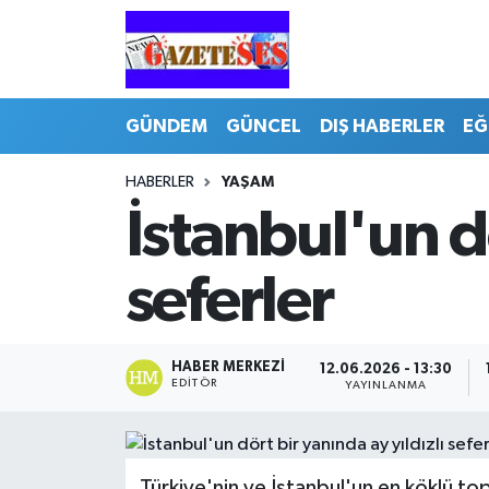
GÜNDEM
GÜNCEL
DIŞ HABERLER
EĞ
HABERLER
YAŞAM
İstanbul'un dö
seferler
HABER MERKEZI
12.06.2026 - 13:30
EDITÖR
YAYINLANMA
Türkiye'nin ve İstanbul'un en köklü to