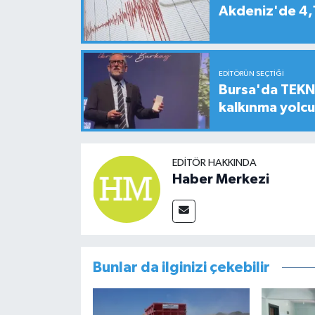
Akdeniz'de 4
EDITÖRÜN SEÇTIĞI
Bursa'da TEKNO
kalkınma yolc
EDITÖR HAKKINDA
Haber Merkezi
Bunlar da ilginizi çekebilir