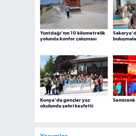
Yuntdağı'nın 10 kilometrelik
Sakarya'd
yolunda konfor çalışması
buluşmala
Konya'da gençler yaz
Semicenk 
okulunda şehri keşfetti