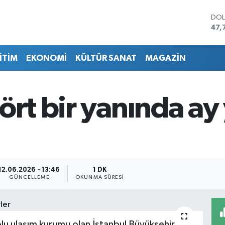
DO
47,
EU
55,
İTİM
EKONOMİ
KÜLTÜR SANAT
MAGAZİN
STE
64,
GRA
657
rt bir yanında ay y
BİS
13.
BIT
64.
12.06.2026 - 13:46
1 DK
GÜNCELLEME
OKUNMA SÜRESI
plu ulaşım kurumu olan İstanbul Büyükşehir