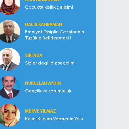
Çocukta kişilik gelişimi
HALIS KAHRAMAN
Emniyet Disiplin Cezalarının
Tüzükle Belirlenmesi !
SIKI ADA
Sizler değil biz seçelim !
NURULLAH AYDIN
Gençlik ve sorumluluk
MERVE YILMAZ
Kalıcı Kiloları Vermenin Yolu