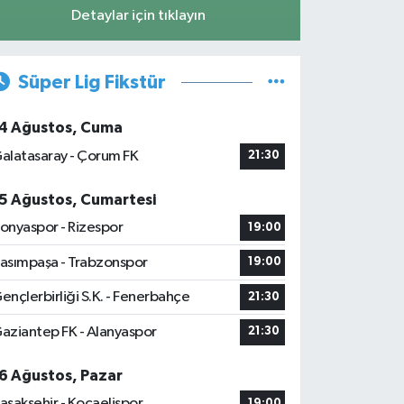
Detaylar için tıklayın
Süper Lig Fikstür
4 Ağustos, Cuma
alatasaray - Çorum FK
21:30
5 Ağustos, Cumartesi
onyaspor - Rizespor
19:00
asımpaşa - Trabzonspor
19:00
ençlerbirliği S.K. - Fenerbahçe
21:30
aziantep FK - Alanyaspor
21:30
6 Ağustos, Pazar
aşakşehir - Kocaelispor
19:00