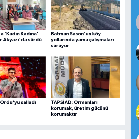
a 'Kadın Kadına'
Batman Sason'un köy
r Akyazı'da sürdü
yollarında yama çalışmaları
sürüyor
Ordu'yu salladı
TAPSİAD: Ormanları
korumak, üretim gücünü
korumaktır