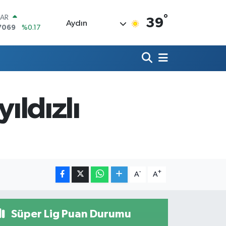
°
LAR
39
Aydın
7069
%0.17
RO
0265
%0.01
RLİN
1897
%0.02
M ALTIN
4.81
%1.44
ıldızlı
T100
887
%64
COIN
360,53
%-0.76
-
+
A
A
Süper Lig Puan Durumu