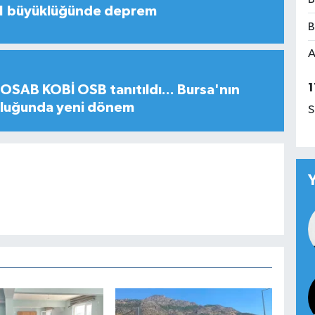
,1 büyüklüğünde deprem
B
A
1
SAB KOBİ OSB tanıtıldı... Bursa'nın
uluğunda yeni dönem
S