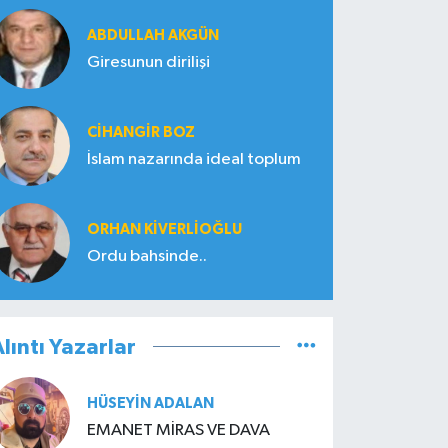
ABDULLAH AKGÜN
Giresunun dirilişi
CIHANGIR BOZ
İslam nazarında ideal toplum
ORHAN KIVERLIOĞLU
Ordu bahsinde..
lıntı Yazarlar
HÜSEYIN ADALAN
EMANET MİRAS VE DAVA