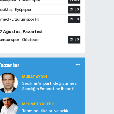
eşiktaş - Eyüpspor
21:30
med - Erzurumspor FK
21:30
7 Ağustos, Pazartesi
amsunspor - Göztepe
21:30
Yazarlar
MURAT AYDIN
Seçilmiş'in parti değiştirmesi
Sandığın Emanetine İhanet!
MEHMET YÜCEER
Tarım politikaları ve açlık.