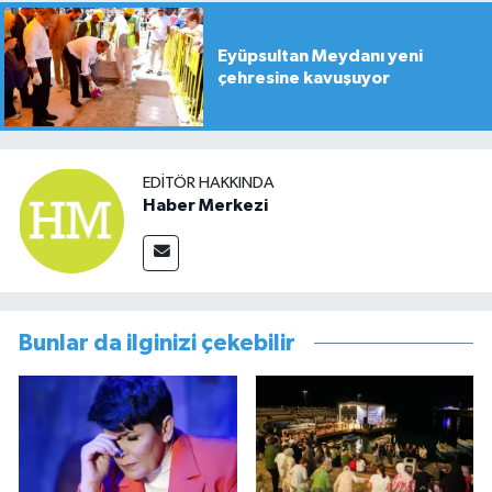
Eyüpsultan Meydanı yeni
çehresine kavuşuyor
EDITÖR HAKKINDA
Haber Merkezi
Bunlar da ilginizi çekebilir