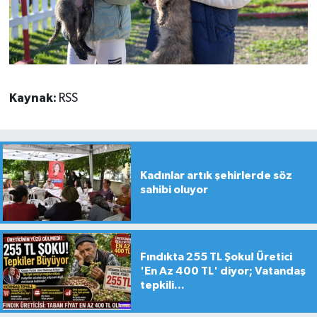
Kaynak:
RSS
Kadınlar artık şehirlerde söz
sahibi oluyor
Fındıkta 255 TL Şoku! Üretici
'En Az 400 TL' diyor; Vatandaş
tepkili...