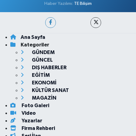
Haber Yazılımı:
TE Bilişim
Ana Sayfa
Kategoriler
GÜNDEM
GÜNCEL
DIŞ HABERLER
EĞİTİM
EKONOMİ
KÜLTÜR SANAT
MAGAZİN
Foto Galeri
Video
Yazarlar
Firma Rehberi
Seri İlan