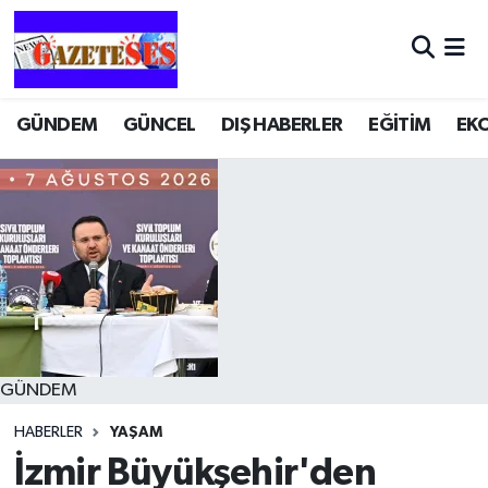
GÜNDEM
GÜNCEL
DIŞ HABERLER
EĞİTİM
EK
GÜNDEM
HABERLER
YAŞAM
İzmir Büyükşehir'den