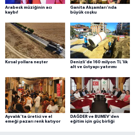
Arabesk müziğinin acı
Ganita Akşamları'nda
kaybı!
büyük coşku
Kırsal yollara neşter
Denizli'de 160 milyon TL'lik
alt ve üstyapı yatırımı
Ayvalık'ta üretici ve el
DAĞDER ve BUMEV'den
emeği pazarı renk katıyor
eğitim için güç birliği