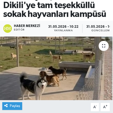
Dikili'ye tam teşekküllü
sokak hayvanları kampüsü
HABER MERKEZI
31.05.2026 - 10:22
31.05.2026 - 10
EDITÖR
YAYINLANMA
GÜNCELLEME
Paylaş
-
+
A
A