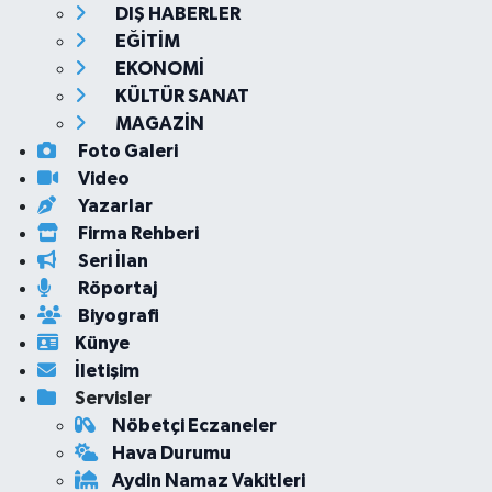
DIŞ HABERLER
EĞİTİM
EKONOMİ
KÜLTÜR SANAT
MAGAZİN
Foto Galeri
Video
Yazarlar
Firma Rehberi
Seri İlan
Röportaj
Biyografi
Künye
İletişim
Servisler
Nöbetçi Eczaneler
Hava Durumu
Aydin Namaz Vakitleri