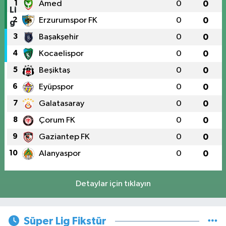
1
Amed
0
0
2
Erzurumspor FK
0
0
3
Başakşehir
0
0
4
Kocaelispor
0
0
5
Beşiktaş
0
0
6
Eyüpspor
0
0
7
Galatasaray
0
0
8
Çorum FK
0
0
9
Gaziantep FK
0
0
10
Alanyaspor
0
0
Detaylar için tıklayın
Süper Lig Fikstür