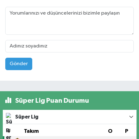
Gönder
Süper Lig Puan Durumu
Süper Lig
#
Takım
O
P