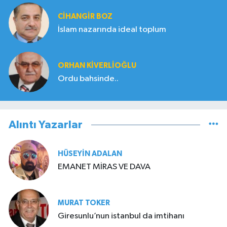
CIHANGIR BOZ
İslam nazarında ideal toplum
ORHAN KIVERLIOĞLU
Ordu bahsinde..
Alıntı Yazarlar
HÜSEYIN ADALAN
EMANET MİRAS VE DAVA
MURAT TOKER
Giresunlu’nun istanbul da imtihanı