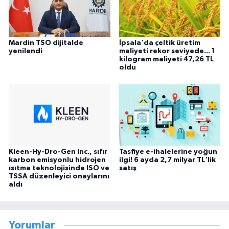
Mardin TSO dijitalde
İpsala'da çeltik üretim
yenilendi
maliyeti rekor seviyede... 1
kilogram maliyeti 47,26 TL
oldu
Kleen-Hy-Dro-Gen Inc., sıfır
Tasfiye e-ihalelerine yoğun
karbon emisyonlu hidrojen
ilgi! 6 ayda 2,7 milyar TL'lik
ısıtma teknolojisinde ISO ve
satış
TSSA düzenleyici onaylarını
aldı
Yorumlar