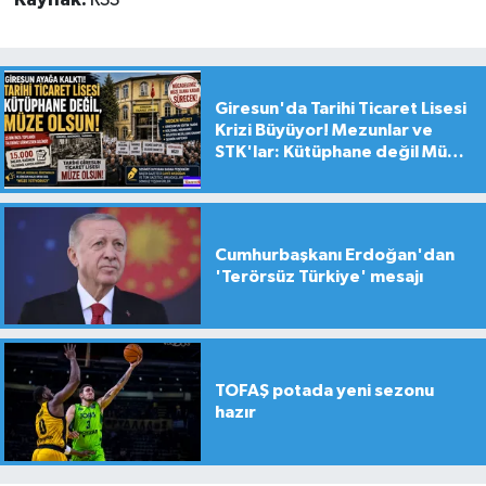
Kaynak:
RSS
Giresun'da Tarihi Ticaret Lisesi
Krizi Büyüyor! Mezunlar ve
STK'lar: Kütüphane değil Müze
yapılsın!
Cumhurbaşkanı Erdoğan'dan
'Terörsüz Türkiye' mesajı
TOFAŞ potada yeni sezonu
hazır