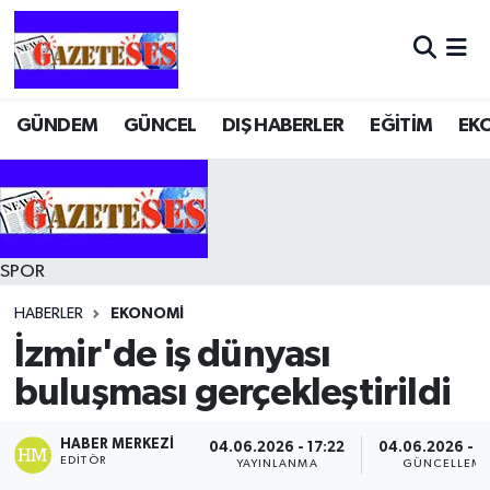
GÜNDEM
GÜNCEL
DIŞ HABERLER
EĞİTİM
EK
SPOR
HABERLER
EKONOMİ
İzmir'de iş dünyası
buluşması gerçekleştirildi
HABER MERKEZI
04.06.2026 - 17:22
04.06.2026 - 1
EDITÖR
YAYINLANMA
GÜNCELLEM