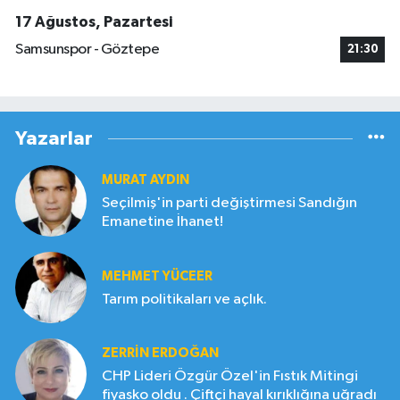
17 Ağustos, Pazartesi
Samsunspor - Göztepe
21:30
Yazarlar
MURAT AYDIN
Seçilmiş'in parti değiştirmesi Sandığın
Emanetine İhanet!
MEHMET YÜCEER
Tarım politikaları ve açlık.
ZERRIN ERDOĞAN
CHP Lideri Özgür Özel'in Fıstık Mitingi
fiyasko oldu . Çiftçi hayal kırıklığına uğradı