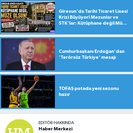
Giresun'da Tarihi Ticaret Lisesi
Krizi Büyüyor! Mezunlar ve
STK'lar: Kütüphane değil Müze
yapılsın!
Cumhurbaşkanı Erdoğan'dan
'Terörsüz Türkiye' mesajı
TOFAŞ potada yeni sezonu
hazır
EDITÖR HAKKINDA
Haber Merkezi