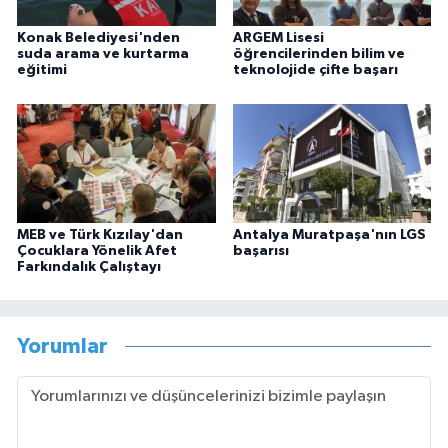
Konak Belediyesi'nden
ARGEM Lisesi
suda arama ve kurtarma
öğrencilerinden bilim ve
eğitimi
teknolojide çifte başarı
MEB ve Türk Kızılay'dan
Antalya Muratpaşa'nın LGS
Çocuklara Yönelik Afet
başarısı
Farkındalık Çalıştayı
Yorumlar