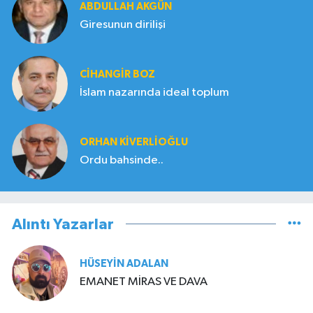
ABDULLAH AKGÜN
Giresunun dirilişi
CIHANGIR BOZ
İslam nazarında ideal toplum
ORHAN KIVERLIOĞLU
Ordu bahsinde..
Alıntı Yazarlar
HÜSEYIN ADALAN
EMANET MİRAS VE DAVA