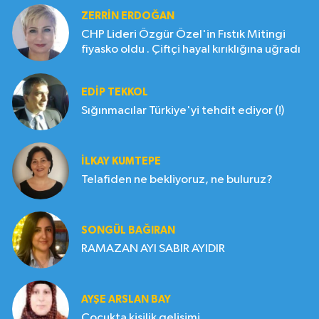
ZERRIN ERDOĞAN
CHP Lideri Özgür Özel'in Fıstık Mitingi
fiyasko oldu . Çiftçi hayal kırıklığına uğradı
EDIP TEKKOL
Sığınmacılar Türkiye'yi tehdit ediyor (!)
İLKAY KUMTEPE
Telafiden ne bekliyoruz, ne buluruz?
SONGÜL BAĞIRAN
RAMAZAN AYI SABIR AYIDIR
AYŞE ARSLAN BAY
Çocukta kişilik gelişimi