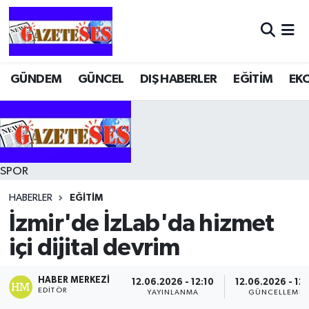
GÜNDEM
GÜNCEL
DIŞ HABERLER
EĞİTİM
EK
SPOR
HABERLER
EĞİTİM
İzmir'de İzLab'da hizmet
içi dijital devrim
HABER MERKEZI
12.06.2026 - 12:10
12.06.2026 - 12:
EDITÖR
YAYINLANMA
GÜNCELLEME