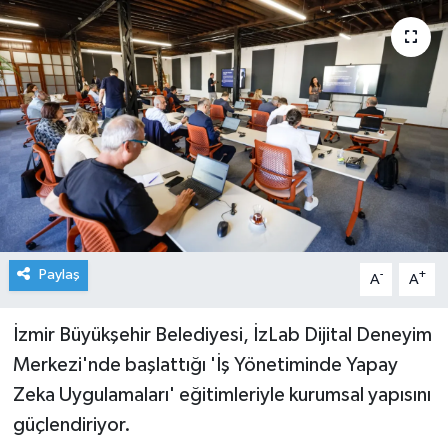
Paylaş
-
+
A
A
İzmir Büyükşehir Belediyesi, İzLab Dijital Deneyim
Merkezi'nde başlattığı 'İş Yönetiminde Yapay
Zeka Uygulamaları' eğitimleriyle kurumsal yapısını
güçlendiriyor.