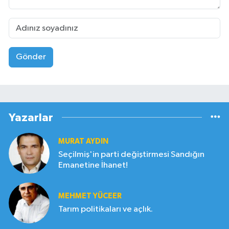
Gönder
Yazarlar
MURAT AYDIN
Seçilmiş'in parti değiştirmesi Sandığın
Emanetine İhanet!
MEHMET YÜCEER
Tarım politikaları ve açlık.