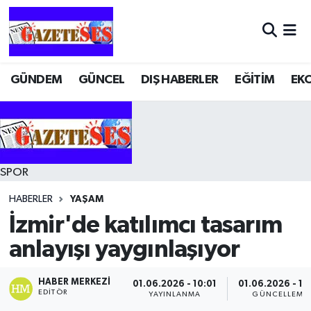
GÜNDEM
GÜNCEL
DIŞ HABERLER
EĞİTİM
EK
SPOR
HABERLER
YAŞAM
İzmir'de katılımcı tasarım
anlayışı yaygınlaşıyor
HABER MERKEZI
01.06.2026 - 10:01
01.06.2026 - 10
EDITÖR
YAYINLANMA
GÜNCELLEME