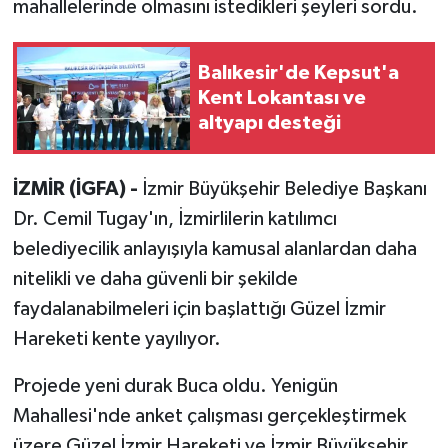
mahallelerinde olmasını istedikleri şeyleri sordu.
Balıkesir'de Kepsut'a
Kent Lokantası ve
altyapı desteği
İZMİR (İGFA) -
İzmir Büyükşehir Belediye Başkanı
Dr. Cemil Tugay'ın, İzmirlilerin katılımcı
belediyecilik anlayışıyla kamusal alanlardan daha
nitelikli ve daha güvenli bir şekilde
faydalanabilmeleri için başlattığı Güzel İzmir
Hareketi kente yayılıyor.
Projede yeni durak Buca oldu. Yenigün
Mahallesi'nde anket çalışması gerçekleştirmek
üzere Güzel İzmir Hareketi ve İzmir Büyükşehir