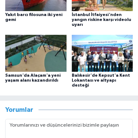
Yakıt barcı filosuna iki yeni
İstanbul İtfaiyesi'nden
gemi
yangın riskine karşı videolu
uyarı
Samsun'da Alaçam'a yeni
Balıkesir'de Kepsut'a Kent
yaşam alanı kazandırıldı
Lokantası ve altyapı
desteği
Yorumlar