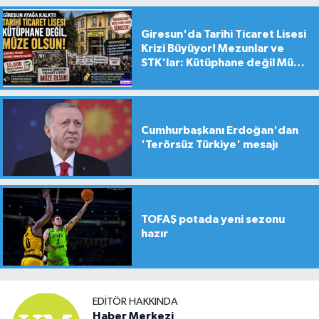
Giresun'da Tarihi Ticaret Lisesi
Krizi Büyüyor! Mezunlar ve
STK'lar: Kütüphane değil Müze
yapılsın!
Cumhurbaşkanı Erdoğan'dan
'Terörsüz Türkiye' mesajı
TOFAŞ potada yeni sezonu
hazır
EDITÖR HAKKINDA
Haber Merkezi