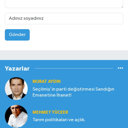
Gönder
Yazarlar
MURAT AYDIN
Seçilmiş'in parti değiştirmesi Sandığın
Emanetine İhanet!
MEHMET YÜCEER
Tarım politikaları ve açlık.