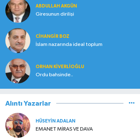
ABDULLAH AKGÜN
Giresunun dirilişi
CIHANGIR BOZ
İslam nazarında ideal toplum
ORHAN KIVERLIOĞLU
Ordu bahsinde..
Alıntı Yazarlar
HÜSEYIN ADALAN
EMANET MİRAS VE DAVA