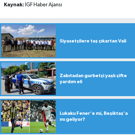
Kaynak:
İGF Haber Ajansı
Siyasetçilere taş çıkartan Vali
Zabıtadan gurbetçi yaşlı çifte
yardım eli
Lukaku Fener'e mi, Beşiktaş'a
mı geliyor?