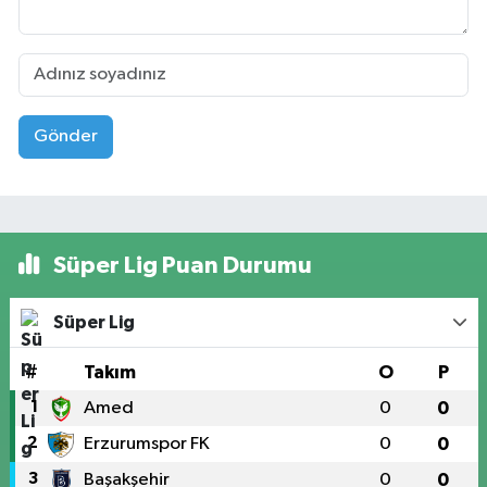
Gönder
Süper Lig Puan Durumu
Süper Lig
#
Takım
O
P
1
Amed
0
0
2
Erzurumspor FK
0
0
3
Başakşehir
0
0