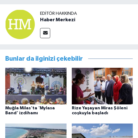
EDITÖR HAKKINDA
Haber Merkezi
Bunlar da ilginizi çekebilir
Muğla Milas'ta 'Mylasa
Rize Yaşayan Miras Şöleni
Band' izdihamı
coşkuyla başladı