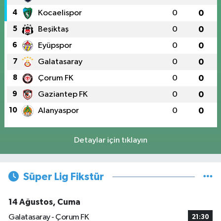
4
Kocaelispor
0
0
5
Beşiktaş
0
0
6
Eyüpspor
0
0
7
Galatasaray
0
0
8
Çorum FK
0
0
9
Gaziantep FK
0
0
10
Alanyaspor
0
0
Detaylar için tıklayın
Süper Lig Fikstür
14 Ağustos, Cuma
Galatasaray - Çorum FK
21:30