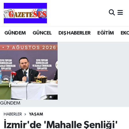
GÜNDEM
GÜNCEL
DIŞ HABERLER
EĞİTİM
EK
GÜNDEM
HABERLER
YAŞAM
İzmir'de 'Mahalle Şenliği'