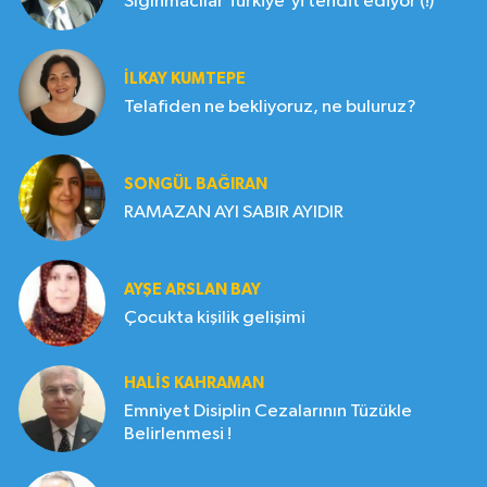
Sığınmacılar Türkiye'yi tehdit ediyor (!)
İLKAY KUMTEPE
Telafiden ne bekliyoruz, ne buluruz?
SONGÜL BAĞIRAN
RAMAZAN AYI SABIR AYIDIR
AYŞE ARSLAN BAY
Çocukta kişilik gelişimi
HALIS KAHRAMAN
Emniyet Disiplin Cezalarının Tüzükle
Belirlenmesi !