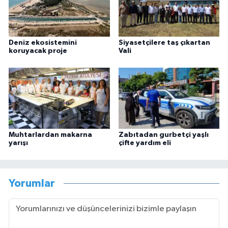
Deniz ekosistemini
Siyasetçilere taş çıkartan
koruyacak proje
Vali
Muhtarlardan makarna
Zabıtadan gurbetçi yaşlı
yarışı
çifte yardım eli
Yorumlar