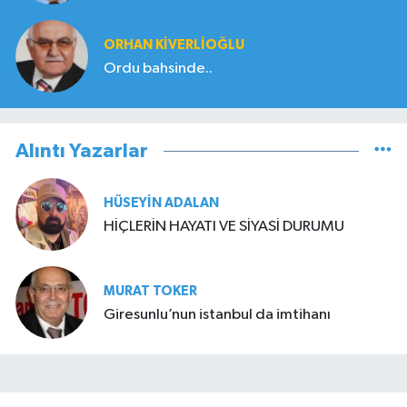
ORHAN KIVERLIOĞLU
Ordu bahsinde..
Alıntı Yazarlar
HÜSEYIN ADALAN
HİÇLERİN HAYATI VE SİYASİ DURUMU
MURAT TOKER
Giresunlu’nun istanbul da imtihanı