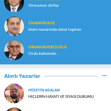
Giresunun dirilişi
CIHANGIR BOZ
İslam nazarında ideal toplum
ORHAN KIVERLIOĞLU
Ordu bahsinde..
Alıntı Yazarlar
HÜSEYIN ADALAN
HİÇLERİN HAYATI VE SİYASİ DURUMU