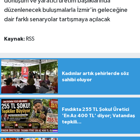
dönüşüm ve yaratıcı üretim başlıklarında
düzenlenecek buluşmalarla İzmir'in geleceğine
dair farklı senaryolar tartışmaya açılacak
Kaynak:
RSS
Kadınlar artık şehirlerde söz
sahibi oluyor
Fındıkta 255 TL Şoku! Üretici
'En Az 400 TL' diyor; Vatandaş
tepkili...