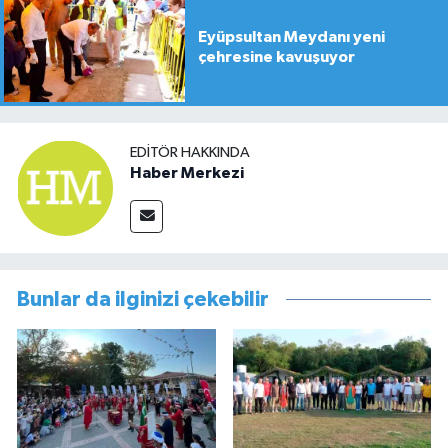
Eyüpsultan Meydanı yeni
çehresine kavuşuyor
EDITÖR HAKKINDA
Haber Merkezi
Bunlar da ilginizi çekebilir