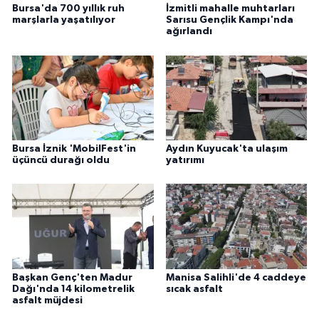
Bursa'da 700 yıllık ruh
İzmitli mahalle muhtarları
marşlarla yaşatılıyor
Sarısu Gençlik Kampı'nda
ağırlandı
Bursa İznik 'MobilFest'in
Aydın Kuyucak'ta ulaşım
üçüncü durağı oldu
yatırımı
Başkan Genç'ten Madur
Manisa Salihli'de 4 caddeye
Dağı'nda 14 kilometrelik
sıcak asfalt
asfalt müjdesi