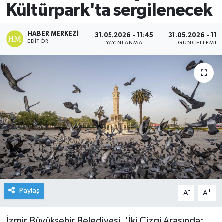
Kültürpark'ta sergilenecek
HABER MERKEZI
31.05.2026 - 11:45
31.05.2026 - 11:
EDITÖR
YAYINLANMA
GÜNCELLEME
Paylaş
-
+
A
A
İzmir Büyükşehir Belediyesi, 'İki Çizgi Arasında: