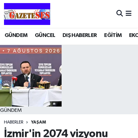
GÜNDEM
GÜNCEL
DIŞ HABERLER
EĞİTİM
EK
GÜNDEM
HABERLER
YAŞAM
İzmir'in 2074 vizyonu