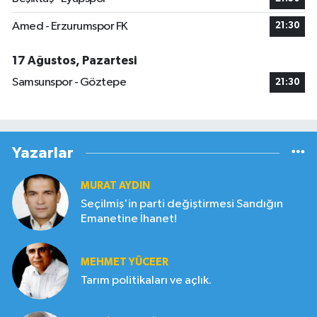
Amed - Erzurumspor FK
21:30
17 Ağustos, Pazartesi
Samsunspor - Göztepe
21:30
Yazarlar
MURAT AYDIN
Seçilmiş'in parti değiştirmesi Sandığın
Emanetine İhanet!
MEHMET YÜCEER
Tarım politikaları ve açlık.