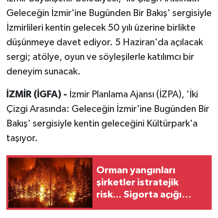
Geleceğin İzmir'ine Bugünden Bir Bakış' sergisiyle
İzmirlileri kentin gelecek 50 yılı üzerine birlikte
düşünmeye davet ediyor. 5 Haziran'da açılacak
sergi; atölye, oyun ve söyleşilerle katılımcı bir
deneyim sunacak.
İZMİR (İGFA) -
İzmir Planlama Ajansı (İZPA), 'İki
Çizgi Arasında: Geleceğin İzmir'ine Bugünden Bir
Bakış' sergisiyle kentin geleceğini Kültürpark'a
taşıyor.
Orman yangınları
şirketler istratejik
risk... Sigorta açığı
büyüyor