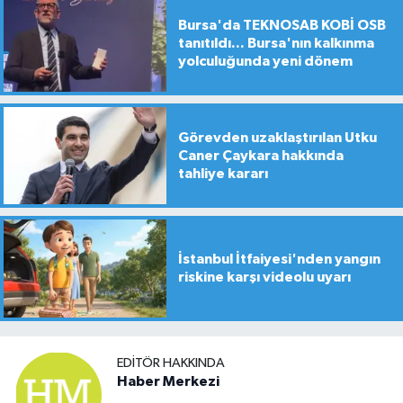
Bursa'da TEKNOSAB KOBİ OSB
tanıtıldı... Bursa'nın kalkınma
yolculuğunda yeni dönem
Görevden uzaklaştırılan Utku
Caner Çaykara hakkında
tahliye kararı
İstanbul İtfaiyesi'nden yangın
riskine karşı videolu uyarı
EDITÖR HAKKINDA
Haber Merkezi