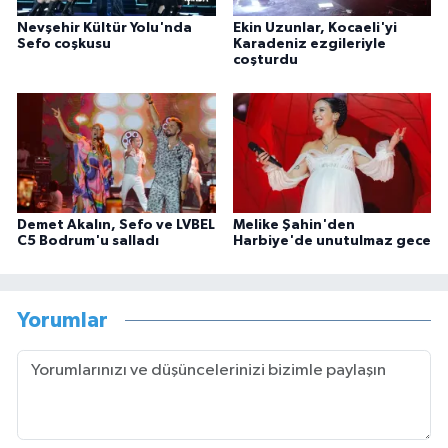
Nevşehir Kültür Yolu'nda
Ekin Uzunlar, Kocaeli'yi
Sefo coşkusu
Karadeniz ezgileriyle
coşturdu
Demet Akalın, Sefo ve LVBEL
Melike Şahin'den
C5 Bodrum'u salladı
Harbiye'de unutulmaz gece
Yorumlar