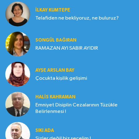
İLKAY KUMTEPE
Telafiden ne bekliyoruz, ne buluruz?
SONGÜL BAĞIRAN
RAMAZAN AYI SABIR AYIDIR
AYŞE ARSLAN BAY
Çocukta kişilik gelişimi
HALIS KAHRAMAN
Emniyet Disiplin Cezalarının Tüzükle
Belirlenmesi !
SIKI ADA
Sizler değil biz seçelim !