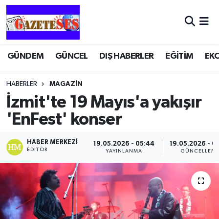
GÜNDEM
GÜNCEL
DIŞ HABERLER
EĞİTİM
EK
HABERLER
MAGAZİN
İzmit'te 19 Mayıs'a yakışır
'EnFest' konser
HABER MERKEZI
19.05.2026 - 05:44
19.05.2026 - 0
EDITÖR
YAYINLANMA
GÜNCELLEM