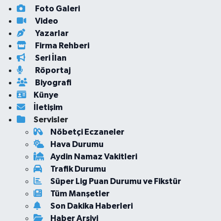
Foto Galeri
Video
Yazarlar
Firma Rehberi
Seri İlan
Röportaj
Biyografi
Künye
İletişim
Servisler
Nöbetçi Eczaneler
Hava Durumu
Aydin Namaz Vakitleri
Trafik Durumu
Süper Lig Puan Durumu ve Fikstür
Tüm Manşetler
Son Dakika Haberleri
Haber Arşivi