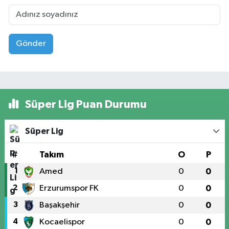
Gönder
Süper Lig Puan Durumu
Süper Lig
#
Takım
O
P
1
Amed
0
0
2
Erzurumspor FK
0
0
3
Başakşehir
0
0
4
Kocaelispor
0
0