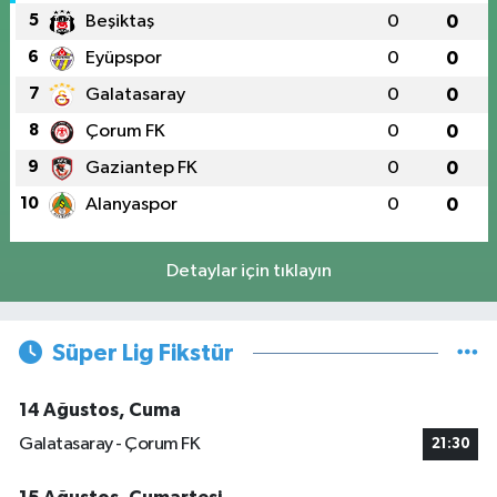
5
Beşiktaş
0
0
6
Eyüpspor
0
0
7
Galatasaray
0
0
8
Çorum FK
0
0
9
Gaziantep FK
0
0
10
Alanyaspor
0
0
Detaylar için tıklayın
Süper Lig Fikstür
14 Ağustos, Cuma
Galatasaray - Çorum FK
21:30