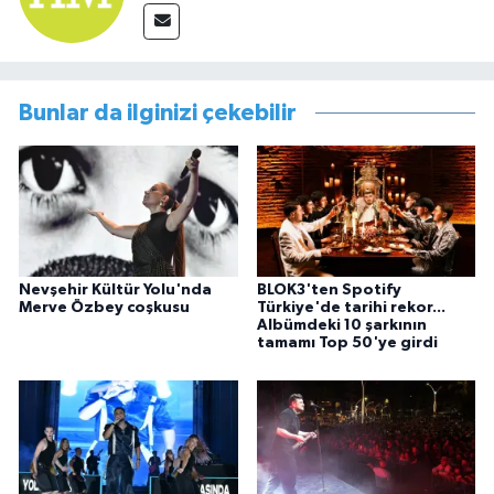
Bunlar da ilginizi çekebilir
Nevşehir Kültür Yolu'nda
BLOK3'ten Spotify
Merve Özbey coşkusu
Türkiye'de tarihi rekor...
Albümdeki 10 şarkının
tamamı Top 50'ye girdi