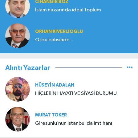
CIHANGIR BOZ
İslam nazarında ideal toplum
ORHAN KIVERLIOĞLU
Ordu bahsinde..
Alıntı Yazarlar
HÜSEYIN ADALAN
HİÇLERİN HAYATI VE SİYASİ DURUMU
MURAT TOKER
Giresunlu’nun istanbul da imtihanı