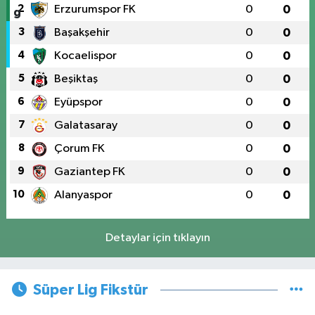
2
Erzurumspor FK
0
0
3
Başakşehir
0
0
4
Kocaelispor
0
0
5
Beşiktaş
0
0
6
Eyüpspor
0
0
7
Galatasaray
0
0
8
Çorum FK
0
0
9
Gaziantep FK
0
0
10
Alanyaspor
0
0
Detaylar için tıklayın
Süper Lig Fikstür