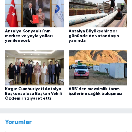
Antalya Konyaaltı'nın
Antalya Büyükşehir zor
merkez ve yayla yolları
gününde de vatandaşın
yenilenecek
yanında
Kırgız Cumhuriyeti Antalya
ABB'den mevsimlik tarım
Başkonsolosu Başkan Vekili
işçilerine sağlık buluşması
Özdemir'i ziyaret etti
Yorumlar