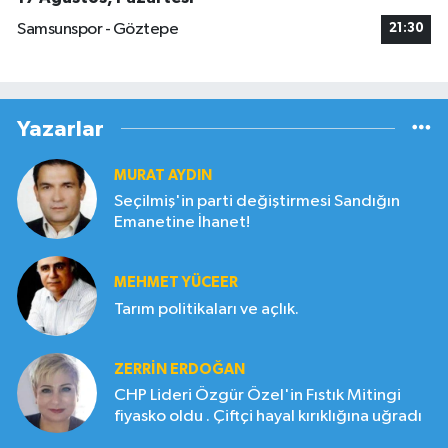
Samsunspor - Göztepe
21:30
Yazarlar
MURAT AYDIN
Seçilmiş'in parti değiştirmesi Sandığın
Emanetine İhanet!
MEHMET YÜCEER
Tarım politikaları ve açlık.
ZERRIN ERDOĞAN
CHP Lideri Özgür Özel'in Fıstık Mitingi
fiyasko oldu . Çiftçi hayal kırıklığına uğradı