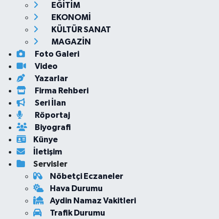
EĞİTİM
EKONOMİ
KÜLTÜR SANAT
MAGAZİN
Foto Galeri
Video
Yazarlar
Firma Rehberi
Seri İlan
Röportaj
Biyografi
Künye
İletişim
Servisler
Nöbetçi Eczaneler
Hava Durumu
Aydin Namaz Vakitleri
Trafik Durumu