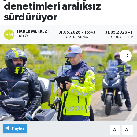
denetimleri aralıksız
sürdürüyor
HABER MERKEZI
31.05.2026 - 16:43
31.05.2026 - 16
EDITÖR
YAYINLANMA
GÜNCELLEME
Paylaş
-
+
A
A