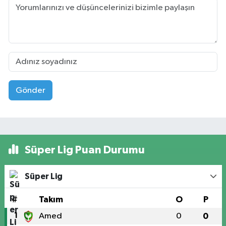
Gönder
Süper Lig Puan Durumu
Süper Lig
#
Takım
O
P
1
Amed
0
0