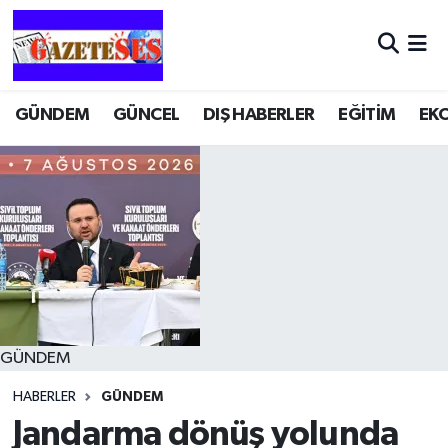
GÜNDEM
GÜNCEL
DIŞ HABERLER
EĞİTİM
EK
GÜNDEM
HABERLER
GÜNDEM
Jandarma dönüş yolunda