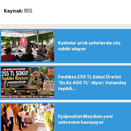
Kaynak:
RSS
Kadınlar artık şehirlerde söz
sahibi oluyor
Fındıkta 255 TL Şoku! Üretici
'En Az 400 TL' diyor; Vatandaş
tepkili...
Eyüpsultan Meydanı yeni
çehresine kavuşuyor