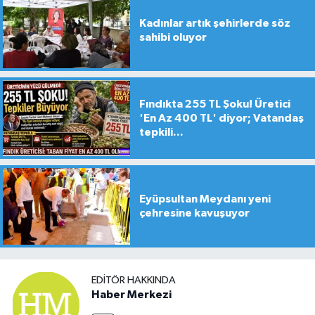
Kadınlar artık şehirlerde söz
sahibi oluyor
Fındıkta 255 TL Şoku! Üretici
'En Az 400 TL' diyor; Vatandaş
tepkili...
Eyüpsultan Meydanı yeni
çehresine kavuşuyor
EDITÖR HAKKINDA
Haber Merkezi