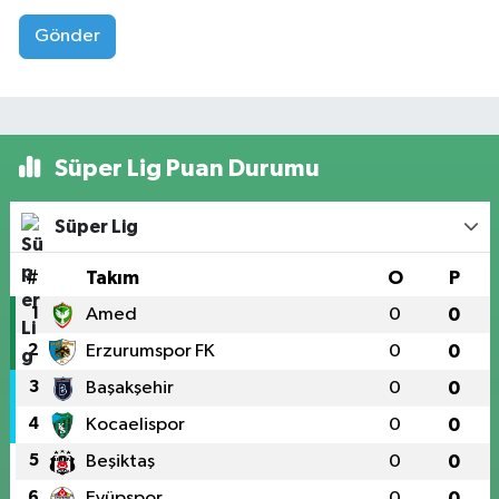
Gönder
Süper Lig Puan Durumu
Süper Lig
#
Takım
O
P
1
Amed
0
0
2
Erzurumspor FK
0
0
3
Başakşehir
0
0
4
Kocaelispor
0
0
5
Beşiktaş
0
0
6
Eyüpspor
0
0