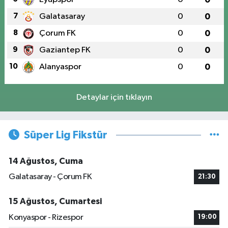
7
Galatasaray
0
0
8
Çorum FK
0
0
9
Gaziantep FK
0
0
10
Alanyaspor
0
0
Detaylar için tıklayın
Süper Lig Fikstür
14 Ağustos, Cuma
Galatasaray - Çorum FK
21:30
15 Ağustos, Cumartesi
Konyaspor - Rizespor
19:00