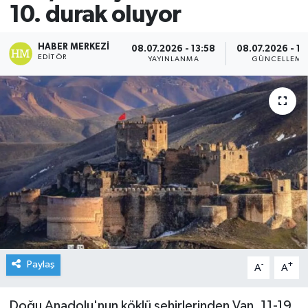
10. durak oluyor
HABER MERKEZI
08.07.2026 - 13:58
08.07.2026 - 14
EDITÖR
YAYINLANMA
GÜNCELLEME
Paylaş
-
+
A
A
Doğu Anadolu'nun köklü şehirlerinden Van, 11-19