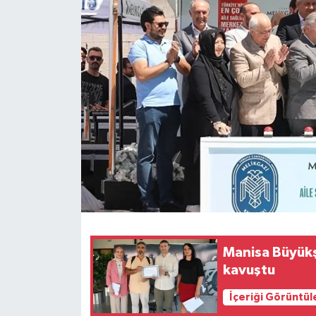
Manisa Büyükşe
kavuştu
İçeriği Görüntül