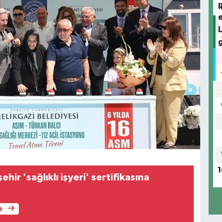
1
hir 'sağlıklı işyeri' sertifikasına
e