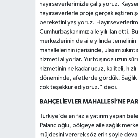
hayırseverlerimizle çalışıyoruz. Kays
hayırseverlerle proje gerçekleştiren şe
bereketini yaşıyoruz. Hayırseverlerim
Cumhurbaşkanımız aile yılı ilan etti. B
merkezlerinin de aile yılında temelini
mahallelerinin içerisinde, ulaşım sıkın
hizmeti alıyorlar. Yurtdışında uzun süre
hizmetinin ne kadar ucuz, kaliteli, hız
döneminde, afetlerde gördük. Sağlık ça
çok teşekkür ediyoruz.” dedi.
BAHÇELİEVLER MAHALLESİ’NE PARK
Türkiye'de en fazla yatırım yapan bele
Palancıoğlu, bölgeye aile sağlık merkez
müjdesini vererek sözlerin şöyle devam