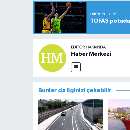
EDITÖRÜN SEÇTIĞI
TOFAŞ potada 
EDITÖR HAKKINDA
Haber Merkezi
Bunlar da ilginizi çekebilir