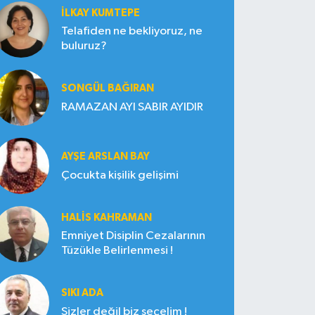
İLKAY KUMTEPE
Telafiden ne bekliyoruz, ne
buluruz?
SONGÜL BAĞIRAN
RAMAZAN AYI SABIR AYIDIR
AYŞE ARSLAN BAY
Çocukta kişilik gelişimi
HALIS KAHRAMAN
Emniyet Disiplin Cezalarının
Tüzükle Belirlenmesi !
SIKI ADA
Sizler değil biz seçelim !