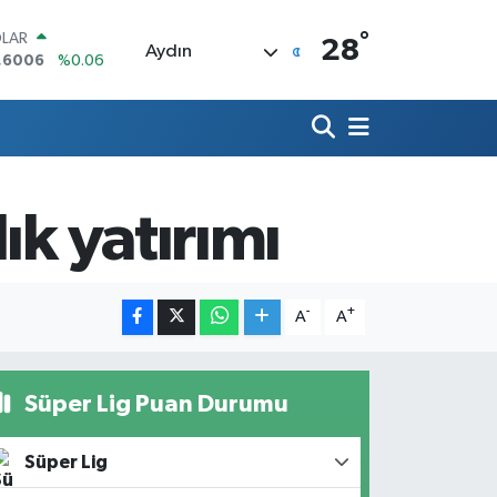
°
LAR
28
Aydın
,6006
%0.06
RO
,0250
%0.02
ERLİN
,2398
%0.2
AM ALTIN
13.94
%0.32
ık yatırımı
ST100
.799
%70
TCOIN
.643,95
%0.16
-
+
A
A
Süper Lig Puan Durumu
Süper Lig