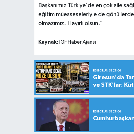
Başkanımız Türkiye'de en çok aile sağ
eğitim müesseseleriyle de gönüllerde 
olmazımız. Hayırlı olsun.”
Kaynak:
İGF Haber Ajansı
EDITÖRÜN SEÇTIĞI
Giresun'da Tari
ve STK'lar: Kü
EDITÖRÜN SEÇTIĞI
Cumhurbaşkanı