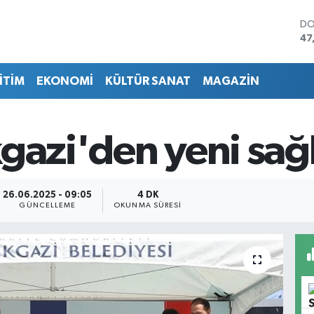
DO
47
EU
55
İTİM
EKONOMİ
KÜLTÜR SANAT
MAGAZİN
ST
64
GR
65
gazi'den yeni sağl
Bİ
13
BI
64
26.06.2025 - 09:05
4 DK
GÜNCELLEME
OKUNMA SÜRESI