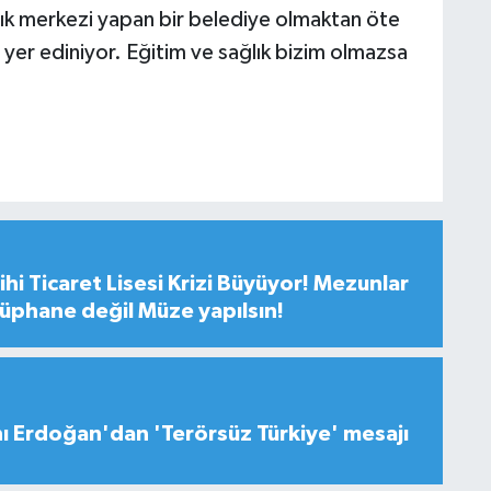
lık merkezi yapan bir belediye olmaktan öte
yer ediniyor. Eğitim ve sağlık bizim olmazsa
hi Ticaret Lisesi Krizi Büyüyor! Mezunlar
tüphane değil Müze yapılsın!
 Erdoğan'dan 'Terörsüz Türkiye' mesajı