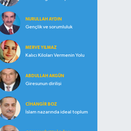
NURULLAH AYDIN
Gençlik ve sorumluluk
MERVE YILMAZ
Kalıcı Kiloları Vermenin Yolu
ABDULLAH AKGÜN
Giresunun dirilişi
CIHANGIR BOZ
İslam nazarında ideal toplum