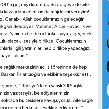
 200'ü geçmiş durumda. Bu bölgeye de aile
arkı kazandıracağımızın da müjdesini vereyim!
ız. Cenab-ı Allah çocuklarımızın geleceğini
elikgazi Belediyesi Mehmet Altun Havacılık ve
acağız. Yanında bir de ortaokul hayata geçecek.
lu olacak lisesiyle birlikte. Çocuklarımızın
rla ilgili yatırımları hep birlikte yapacağız.
hayırlı olsun.”
le sağlık merkezinin açılış töreninde de hep
k Başkan Palancıoğlu ve ekibine teşekkür etti.
an ise, “ Türkiye'de en şanslı 3 İl Sağlık
zin vasıtasıyla, belediyelerimizin
noktada bu tesislere kavuşuyoruz. Aile sağlık
Emeği geçen herkese teşekkür ediyorum. ”