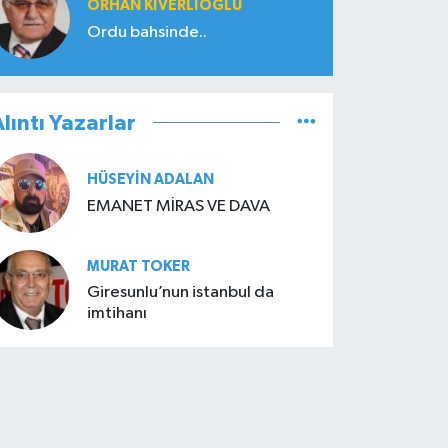
ORHAN KIVERLIOĞLU
Ordu bahsinde..
lıntı Yazarlar
HÜSEYIN ADALAN
EMANET MİRAS VE DAVA
MURAT TOKER
Giresunlu’nun istanbul da
imtihanı