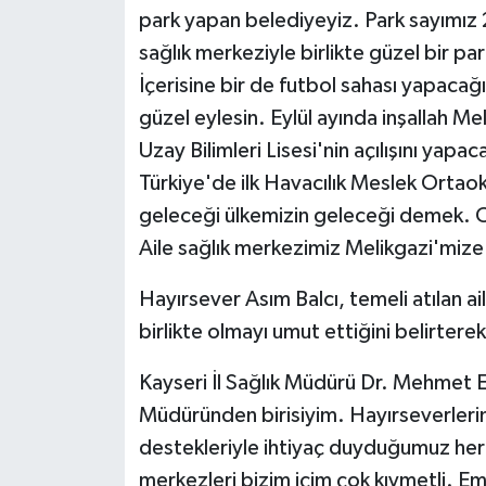
park yapan belediyeyiz. Park sayımız
sağlık merkeziyle birlikte güzel bir p
İçerisine bir de futbol sahası yapacağ
güzel eylesin. Eylül ayında inşallah M
Uzay Bilimleri Lisesi'nin açılışını yap
Türkiye'de ilk Havacılık Meslek Ortaoku
geleceği ülkemizin geleceği demek. Onla
Aile sağlık merkezimiz Melikgazi'mize 
Hayırsever Asım Balcı, temeli atılan ai
birlikte olmayı umut ettiğini belirtere
Kayseri İl Sağlık Müdürü Dr. Mehmet Erş
Müdüründen birisiyim. Hayırseverlerimi
destekleriyle ihtiyaç duyduğumuz her 
merkezleri bizim içim çok kıymetli. 