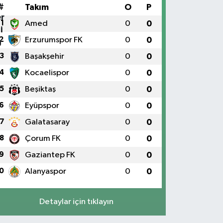
#
Takım
O
P
1
Amed
0
0
2
Erzurumspor FK
0
0
3
Başakşehir
0
0
4
Kocaelispor
0
0
5
Beşiktaş
0
0
6
Eyüpspor
0
0
7
Galatasaray
0
0
8
Çorum FK
0
0
9
Gaziantep FK
0
0
0
Alanyaspor
0
0
Detaylar için tıklayın