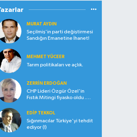
Yazarlar
MURAT AYDIN
Seçilmiş'in parti değiştirmesi
Sandığın Emanetine İhanet!
MEHMET YÜCEER
Tarım politikaları ve açlık.
ZERRIN ERDOĞAN
CHP Lideri Özgür Özel'in
Fıstık Mitingi fiyasko oldu .
Çiftçi hayal kırıklığına uğradı
EDIP TEKKOL
Sığınmacılar Türkiye'yi tehdit
ediyor (!)