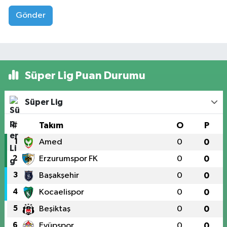
Gönder
Süper Lig Puan Durumu
Süper Lig
#
Takım
O
P
1
Amed
0
0
2
Erzurumspor FK
0
0
3
Başakşehir
0
0
4
Kocaelispor
0
0
5
Beşiktaş
0
0
6
Eyüpspor
0
0