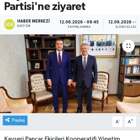
Partisi'ne ziyaret
HABER MERKEZI
12.06.2026 - 09:45
12.06.2026 - 0
EDITÖR
YAYINLANMA
GÜNCELLEM
Paylaş
-
+
A
A
Kayseri Pancar Ekicileri Kooperatifi Yönetim