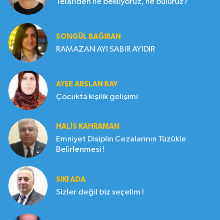
Telafiden ne bekliyoruz, ne buluruz?
SONGÜL BAĞIRAN
RAMAZAN AYI SABIR AYIDIR
AYŞE ARSLAN BAY
Çocukta kişilik gelişimi
HALIS KAHRAMAN
Emniyet Disiplin Cezalarının Tüzükle
Belirlenmesi !
SIKI ADA
Sizler değil biz seçelim !