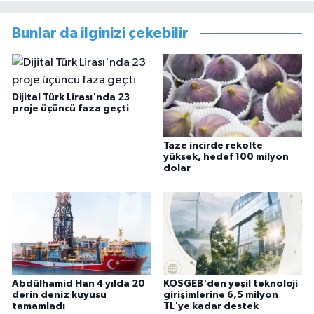
Bunlar da ilginizi çekebilir
Dijital Türk Lirası'nda 23
proje üçüncü faza geçti
Taze incirde rekolte
yüksek, hedef 100 milyon
dolar
Abdülhamid Han 4 yılda 20
KOSGEB'den yeşil teknoloji
derin deniz kuyusu
girişimlerine 6,5 milyon
tamamladı
TL'ye kadar destek