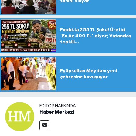
sahibi oluyor
Fındıkta 255 TL Şoku! Üretici
'En Az 400 TL' diyor; Vatandaş
tepkili...
Eyüpsultan Meydanı yeni
çehresine kavuşuyor
EDITÖR HAKKINDA
Haber Merkezi