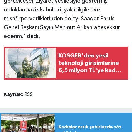
gerçekleşen ziyaret vesilesiyle göstermiş
oldukları nazik kabulleri, yakın ilgileri ve
misafirperverliklerinden dolayı Saadet Partisi
Genel Başkanı Sayın Mahmut Arıkan'a teşekkür
ederim.' dedi.
KOSGEB'den yeşil
teknoloji girişimlerine
6,5 milyon TL'ye kadar
destek
Kaynak:
RSS
Kadınlar artık şehirlerde söz