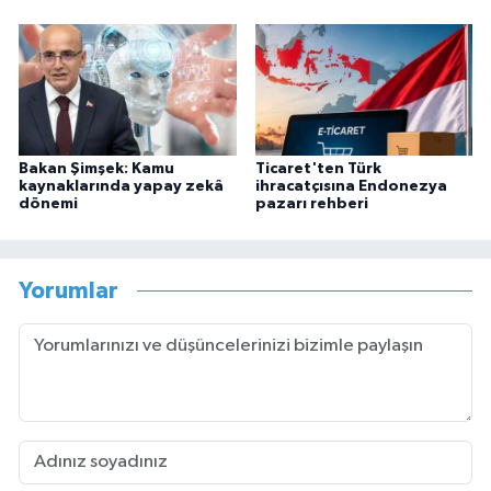
Bakan Şimşek: Kamu
Ticaret'ten Türk
kaynaklarında yapay zekâ
ihracatçısına Endonezya
dönemi
pazarı rehberi
Yorumlar