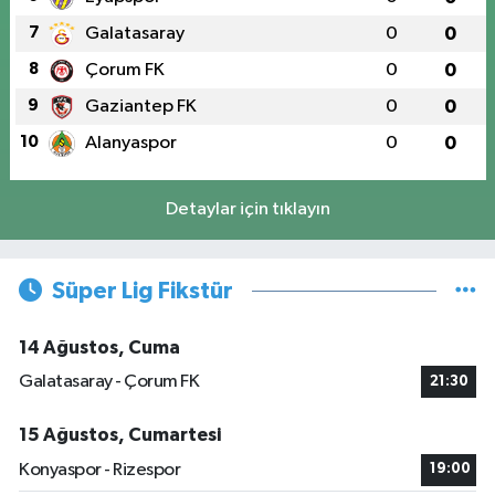
7
Galatasaray
0
0
8
Çorum FK
0
0
9
Gaziantep FK
0
0
10
Alanyaspor
0
0
Detaylar için tıklayın
Süper Lig Fikstür
14 Ağustos, Cuma
Galatasaray - Çorum FK
21:30
15 Ağustos, Cumartesi
Konyaspor - Rizespor
19:00