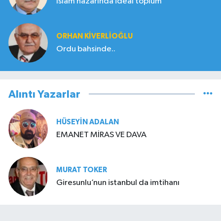
İslam nazarında ideal toplum
ORHAN KIVERLIOĞLU
Ordu bahsinde..
Alıntı Yazarlar
HÜSEYIN ADALAN
EMANET MİRAS VE DAVA
MURAT TOKER
Giresunlu’nun istanbul da imtihanı