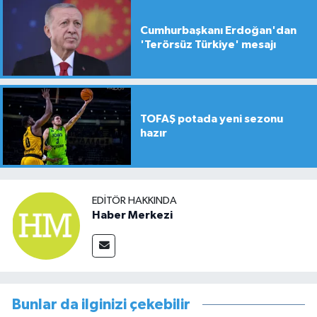
Cumhurbaşkanı Erdoğan'dan
'Terörsüz Türkiye' mesajı
TOFAŞ potada yeni sezonu
hazır
EDITÖR HAKKINDA
Haber Merkezi
Bunlar da ilginizi çekebilir