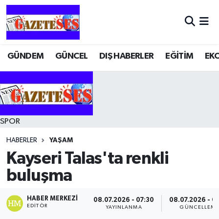
GÜNDEM
GÜNCEL
DIŞ HABERLER
EĞİTİM
EK
SPOR
HABERLER
YAŞAM
Kayseri Talas'ta renkli
buluşma
HABER MERKEZI
08.07.2026 - 07:30
08.07.2026 - 0
EDITÖR
YAYINLANMA
GÜNCELLEM