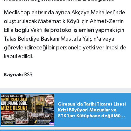
Meclis toplantısında ayrıca Akçaya Mahallesi'nde
oluşturulacak Matematik Köyü için Ahmet-Zerrin
Ellialtıoğlu Vakfı ile protokol işlemleri yapmak için
Talas Belediye Başkanı Mustafa Yalçın'a veya
görevlendireceği bir personele yetki verilmesi de
kabul edildi.
Kaynak:
RSS
Giresun'da Tarihi Ticaret Lisesi
Krizi Büyüyor! Mezunlar ve
STK'lar: Kütüphane değil Müze
yapılsın!