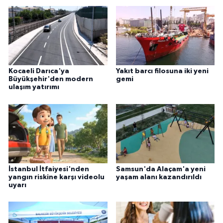
Kocaeli Darıca'ya
Yakıt barcı filosuna iki yeni
Büyükşehir'den modern
gemi
ulaşım yatırımı
İstanbul İtfaiyesi'nden
Samsun'da Alaçam'a yeni
yangın riskine karşı videolu
yaşam alanı kazandırıldı
uyarı