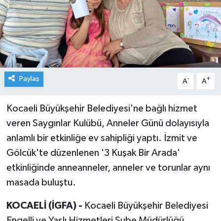
Paylaş
-
+
A
A
Kocaeli Büyükşehir Belediyesi'ne bağlı hizmet
veren Saygınlar Kulübü, Anneler Günü dolayısıyla
anlamlı bir etkinliğe ev sahipliği yaptı. İzmit ve
Gölcük'te düzenlenen '3 Kuşak Bir Arada'
etkinliğinde anneanneler, anneler ve torunlar aynı
masada buluştu.
KOCAELİ (İGFA) -
Kocaeli Büyükşehir Belediyesi
Engelli ve Yaşlı Hizmetleri Şube Müdürlüğü