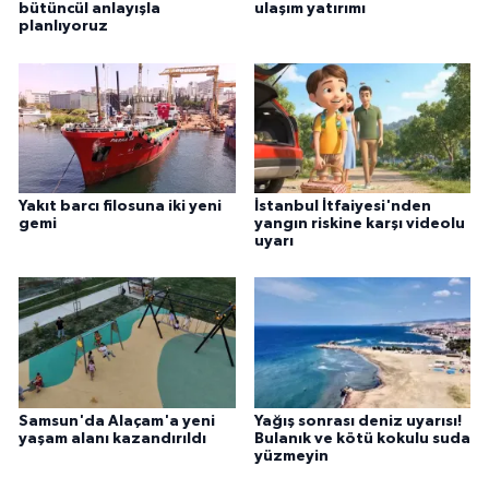
bütüncül anlayışla
ulaşım yatırımı
planlıyoruz
Yakıt barcı filosuna iki yeni
İstanbul İtfaiyesi'nden
gemi
yangın riskine karşı videolu
uyarı
Samsun'da Alaçam'a yeni
Yağış sonrası deniz uyarısı!
yaşam alanı kazandırıldı
Bulanık ve kötü kokulu suda
yüzmeyin