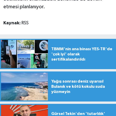
etmesi planlanıyor.
Kaynak:
RSS
TBMM'nin ana binası YES-TR'de
'çok iyi' olarak
sertifikalandırıldı
Yağış sonrası deniz uyarısı!
Bulanık ve kötü kokulu suda
yüzmeyin
Gürsel Tekin'den 'tutarlılık'