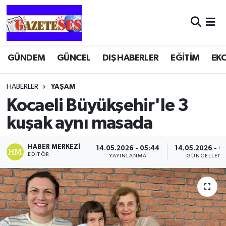
GÜNDEM
GÜNCEL
DIŞ HABERLER
EĞİTİM
EK
HABERLER
YAŞAM
Kocaeli Büyükşehir'le 3
kuşak aynı masada
HABER MERKEZI
14.05.2026 - 05:44
14.05.2026 - 0
EDITÖR
YAYINLANMA
GÜNCELLEM