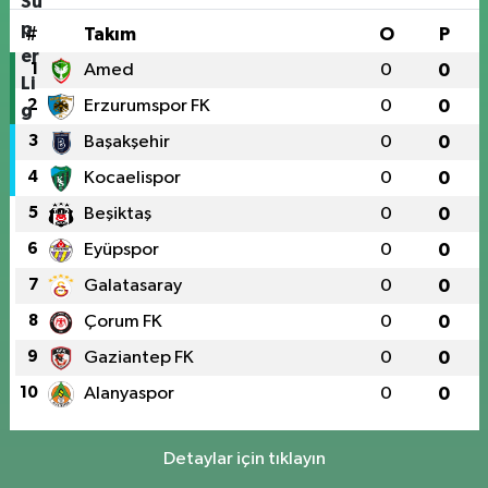
#
Takım
O
P
1
Amed
0
0
2
Erzurumspor FK
0
0
3
Başakşehir
0
0
4
Kocaelispor
0
0
5
Beşiktaş
0
0
6
Eyüpspor
0
0
7
Galatasaray
0
0
8
Çorum FK
0
0
9
Gaziantep FK
0
0
10
Alanyaspor
0
0
Detaylar için tıklayın