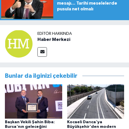
mesajı... Tarihi meselelerde
pusula net olmalı
EDITÖR HAKKINDA
Haber Merkezi
Bunlar da ilginizi çekebilir
Başkan Vekili Şahin Biba:
Kocaeli Darıca'ya
Bursa'nın geleceğini
Büyükşehir'den modern