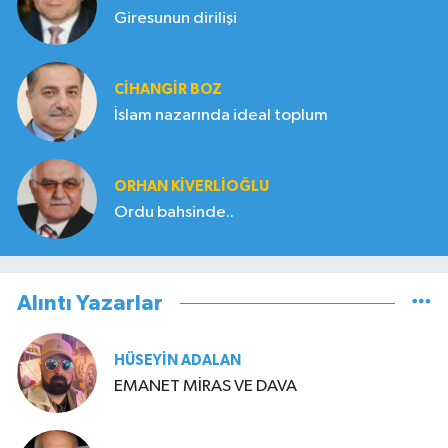
Giresunun dirilişi
CIHANGIR BOZ
İslam nazarında ideal toplum
ORHAN KIVERLIOĞLU
Ordu bahsinde..
Alıntı Yazarlar
HÜSEYIN ADALAN
EMANET MİRAS VE DAVA