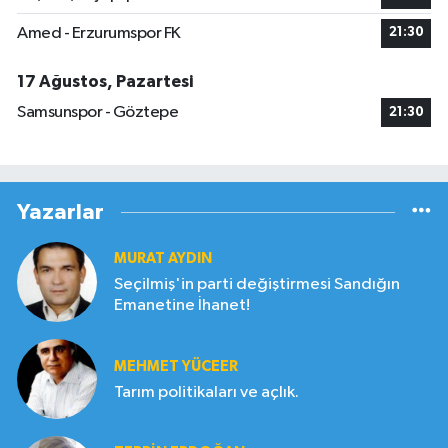
Amed - Erzurumspor FK
21:30
17 Ağustos, Pazartesi
Samsunspor - Göztepe
21:30
Yazarlar
MURAT AYDIN
Seçilmiş'in parti değiştirmesi Sandığın
Emanetine İhanet!
MEHMET YÜCEER
Tarım politikaları ve açlık.