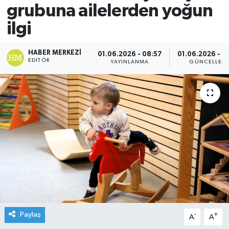
grubuna ailelerden yoğun
ilgi
HABER MERKEZI
01.06.2026 - 08:57
01.06.2026 - 0
EDITÖR
YAYINLANMA
GÜNCELLEM
Paylaş
-
+
A
A