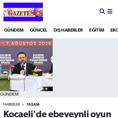
GÜNDEM
GÜNCEL
DIŞ HABERLER
EĞİTİM
EK
GÜNDEM
HABERLER
YAŞAM
Kocaeli'de ebeveynli oyun