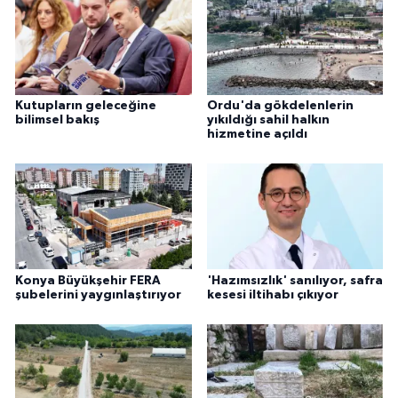
Kutupların geleceğine
Ordu'da gökdelenlerin
bilimsel bakış
yıkıldığı sahil halkın
hizmetine açıldı
Konya Büyükşehir FERA
'Hazımsızlık' sanılıyor, safra
şubelerini yaygınlaştırıyor
kesesi iltihabı çıkıyor