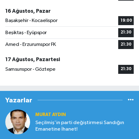
16 Ağustos, Pazar
Başakşehir - Kocaelispor
19:00
Beşiktaş - Eyüpspor
21:30
Amed - Erzurumspor FK
21:30
17 Ağustos, Pazartesi
Samsunspor - Göztepe
21:30
Yazarlar
MURAT AYDIN
Seçilmiş'in parti değiştirmesi Sandığın
Emanetine İhanet!