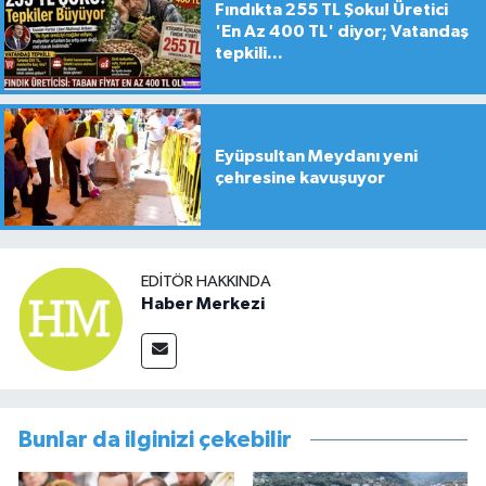
Fındıkta 255 TL Şoku! Üretici
'En Az 400 TL' diyor; Vatandaş
tepkili...
Eyüpsultan Meydanı yeni
çehresine kavuşuyor
EDITÖR HAKKINDA
Haber Merkezi
Bunlar da ilginizi çekebilir