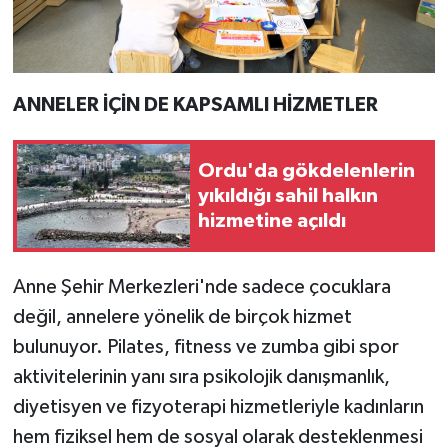
ANNELER İÇİN DE KAPSAMLI HİZMETLER
Ordu'da gökdelenlerin
yıkıldığı sahil halkın
hizmetine açıldı
Anne Şehir Merkezleri'nde sadece çocuklara
değil, annelere yönelik de birçok hizmet
bulunuyor. Pilates, fitness ve zumba gibi spor
aktivitelerinin yanı sıra psikolojik danışmanlık,
diyetisyen ve fizyoterapi hizmetleriyle kadınların
hem fiziksel hem de sosyal olarak desteklenmesi