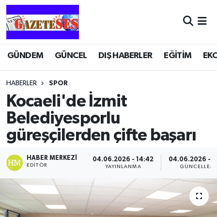
GÜNDEM
GÜNCEL
DIŞ HABERLER
EĞİTİM
EK
HABERLER
SPOR
Kocaeli'de İzmit
Belediyesporlu
güreşçilerden çifte başarı
HABER MERKEZI
04.06.2026 - 14:42
04.06.2026 - 1
EDITÖR
YAYINLANMA
GÜNCELLEM