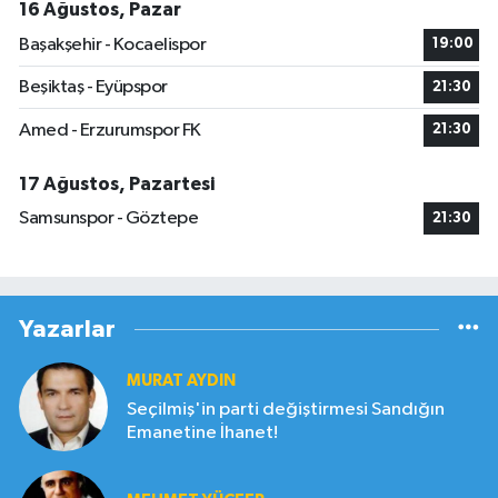
16 Ağustos, Pazar
Başakşehir - Kocaelispor
19:00
Beşiktaş - Eyüpspor
21:30
Amed - Erzurumspor FK
21:30
17 Ağustos, Pazartesi
Samsunspor - Göztepe
21:30
Yazarlar
MURAT AYDIN
Seçilmiş'in parti değiştirmesi Sandığın
Emanetine İhanet!