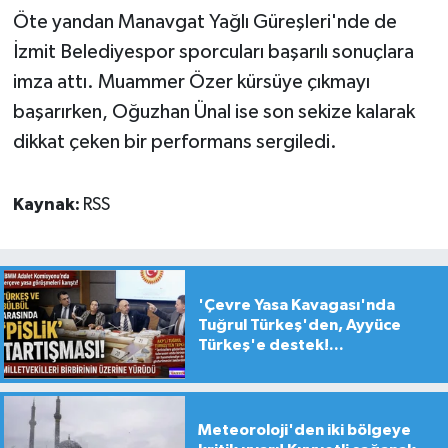
Öte yandan Manavgat Yağlı Güreşleri'nde de
İzmit Belediyespor sporcuları başarılı sonuçlara
imza attı. Muammer Özer kürsüye çıkmayı
başarırken, Oğuzhan Ünal ise son sekize kalarak
dikkat çeken bir performans sergiledi.
Kaynak:
RSS
'Çevre Yasa Kavagası'nda
Tuğrul Türkeş'den, Ayyüce
Türkeş'e destek!...
Meteoroloji'den iki bölgeye