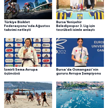
Türkiye Bisiklet
Bursa Yenişehir
Federasyonu'nda Ağustos
Belediyespor 3. Lig için
takvimi netleşti
tecrübeli isimle anlaştı
İzmirli Sema Avrupa
Bursa'da Osmangazi'nin
üçüncüsü
gururu Avrupa Şampiyonu