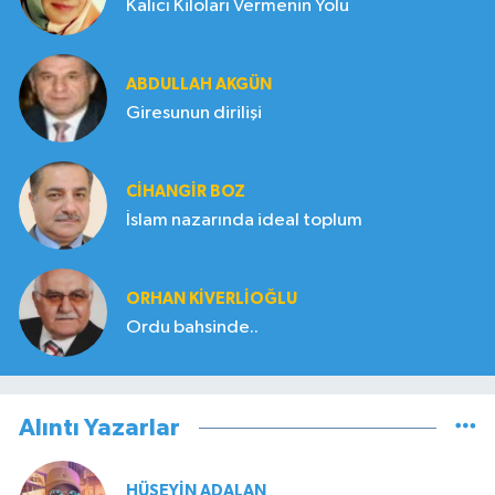
Kalıcı Kiloları Vermenin Yolu
ABDULLAH AKGÜN
Giresunun dirilişi
CIHANGIR BOZ
İslam nazarında ideal toplum
ORHAN KIVERLIOĞLU
Ordu bahsinde..
Alıntı Yazarlar
HÜSEYIN ADALAN