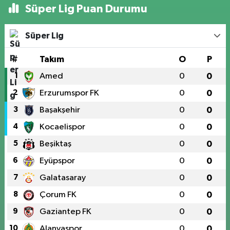
Süper Lig Puan Durumu
Süper Lig
#
Takım
O
P
1
Amed
0
0
2
Erzurumspor FK
0
0
3
Başakşehir
0
0
4
Kocaelispor
0
0
5
Beşiktaş
0
0
6
Eyüpspor
0
0
7
Galatasaray
0
0
8
Çorum FK
0
0
9
Gaziantep FK
0
0
10
Alanyaspor
0
0