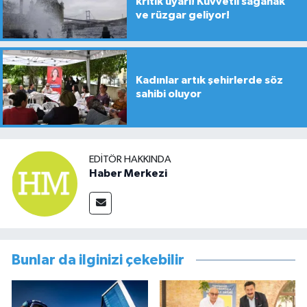
kritik uyarı! Kuvvetli sağanak
ve rüzgar geliyor!
Kadınlar artık şehirlerde söz
sahibi oluyor
EDITÖR HAKKINDA
Haber Merkezi
Bunlar da ilginizi çekebilir