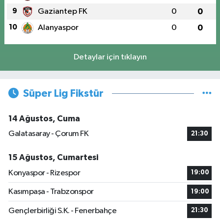
9
Gaziantep FK
0
0
10
Alanyaspor
0
0
Detaylar için tıklayın
Süper Lig Fikstür
14 Ağustos, Cuma
Galatasaray - Çorum FK
21:30
15 Ağustos, Cumartesi
Konyaspor - Rizespor
19:00
Kasımpaşa - Trabzonspor
19:00
Gençlerbirliği S.K. - Fenerbahçe
21:30