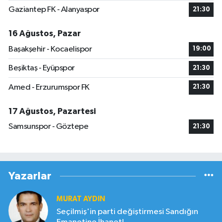
Gaziantep FK - Alanyaspor
21:30
16 Ağustos, Pazar
Başakşehir - Kocaelispor
19:00
Beşiktaş - Eyüpspor
21:30
Amed - Erzurumspor FK
21:30
17 Ağustos, Pazartesi
Samsunspor - Göztepe
21:30
Yazarlar
MURAT AYDIN
Seçilmiş'in parti değiştirmesi Sandığın