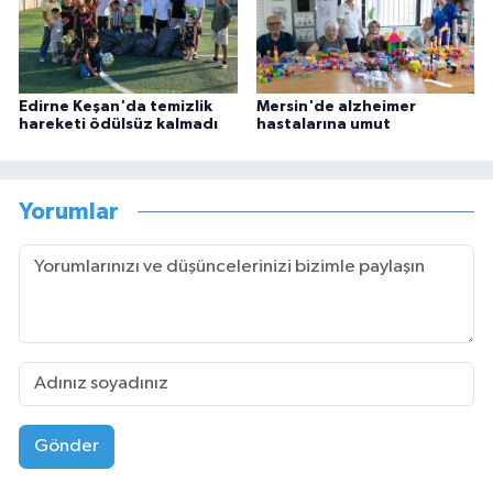
Edirne Keşan'da temizlik
Mersin'de alzheimer
hareketi ödülsüz kalmadı
hastalarına umut
Yorumlar
Gönder