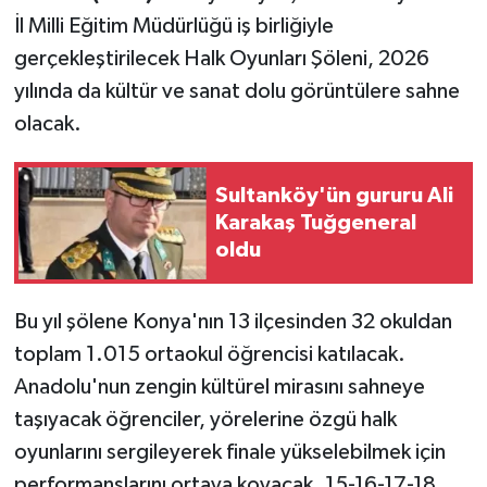
İl Milli Eğitim Müdürlüğü iş birliğiyle
gerçekleştirilecek Halk Oyunları Şöleni, 2026
yılında da kültür ve sanat dolu görüntülere sahne
olacak.
Sultanköy'ün gururu Ali
Karakaş Tuğgeneral
oldu
Bu yıl şölene Konya'nın 13 ilçesinden 32 okuldan
toplam 1.015 ortaokul öğrencisi katılacak.
Anadolu'nun zengin kültürel mirasını sahneye
taşıyacak öğrenciler, yörelerine özgü halk
oyunlarını sergileyerek finale yükselebilmek için
performanslarını ortaya koyacak. 15-16-17-18