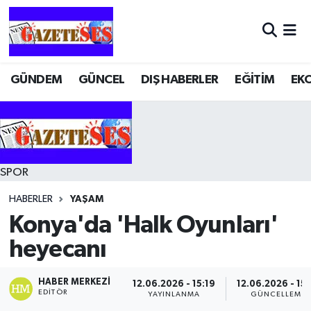
GÜNDEM
GÜNCEL
DIŞ HABERLER
EĞİTİM
EK
SPOR
HABERLER
YAŞAM
Konya'da 'Halk Oyunları'
heyecanı
HABER MERKEZI
12.06.2026 - 15:19
12.06.2026 - 15:
EDITÖR
YAYINLANMA
GÜNCELLEME