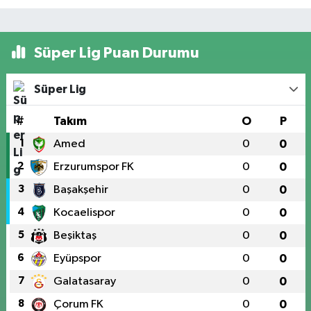
Süper Lig Puan Durumu
Süper Lig
#
Takım
O
P
1
Amed
0
0
2
Erzurumspor FK
0
0
3
Başakşehir
0
0
4
Kocaelispor
0
0
5
Beşiktaş
0
0
6
Eyüpspor
0
0
7
Galatasaray
0
0
8
Çorum FK
0
0