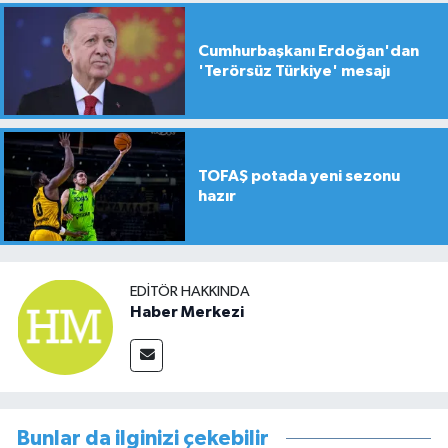
Cumhurbaşkanı Erdoğan'dan
'Terörsüz Türkiye' mesajı
TOFAŞ potada yeni sezonu
hazır
EDITÖR HAKKINDA
Haber Merkezi
Bunlar da ilginizi çekebilir