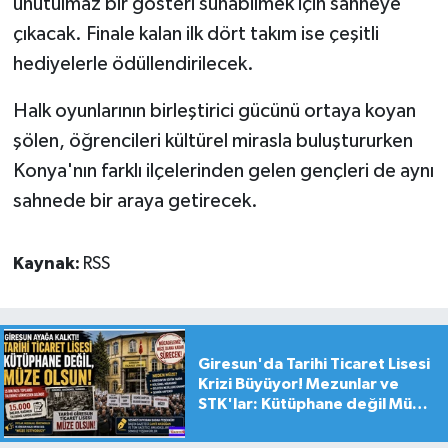
unutulmaz bir gösteri sunabilmek için sahneye
çıkacak. Finale kalan ilk dört takım ise çeşitli
hediyelerle ödüllendirilecek.
Halk oyunlarının birleştirici gücünü ortaya koyan
şölen, öğrencileri kültürel mirasla buluştururken
Konya'nın farklı ilçelerinden gelen gençleri de aynı
sahnede bir araya getirecek.
Kaynak:
RSS
Giresun'da Tarihi Ticaret Lisesi
Krizi Büyüyor! Mezunlar ve
STK'lar: Kütüphane değil Müze
yapılsın!