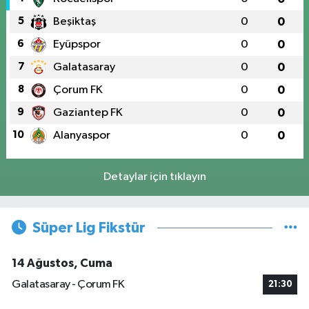
5
Beşiktaş
0
0
6
Eyüpspor
0
0
7
Galatasaray
0
0
8
Çorum FK
0
0
9
Gaziantep FK
0
0
10
Alanyaspor
0
0
Detaylar için tıklayın
Süper Lig Fikstür
14 Ağustos, Cuma
Galatasaray - Çorum FK
21:30