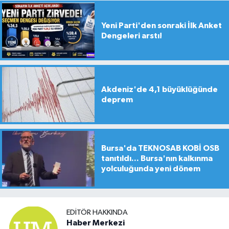
Yeni Parti'den sonraki İlk Anket
Dengeleri arstı!
Akdeniz'de 4,1 büyüklüğünde
deprem
Bursa'da TEKNOSAB KOBİ OSB
tanıtıldı... Bursa'nın kalkınma
yolculuğunda yeni dönem
EDITÖR HAKKINDA
Haber Merkezi