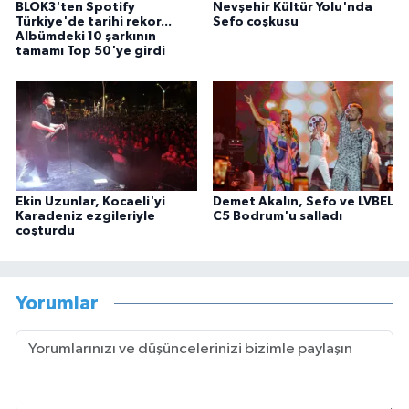
BLOK3'ten Spotify
Nevşehir Kültür Yolu'nda
Türkiye'de tarihi rekor...
Sefo coşkusu
Albümdeki 10 şarkının
tamamı Top 50'ye girdi
Ekin Uzunlar, Kocaeli'yi
Demet Akalın, Sefo ve LVBEL
Karadeniz ezgileriyle
C5 Bodrum'u salladı
coşturdu
Yorumlar