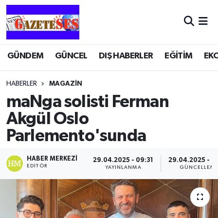
GÜNDEM
GÜNCEL
DIŞ HABERLER
EĞİTİM
EK
HABERLER
MAGAZİN
maNga solisti Ferman
Akgül Oslo
Parlemento'sunda
HABER MERKEZI
29.04.2025 - 09:31
29.04.2025 - 0
EDITÖR
YAYINLANMA
GÜNCELLEM