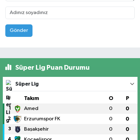
Gönder
Süper Lig Puan Durumu
Süper Lig
#
Takım
O
P
1
Amed
0
0
2
Erzurumspor FK
0
0
3
Başakşehir
0
0
4
Kocaelispor
0
0