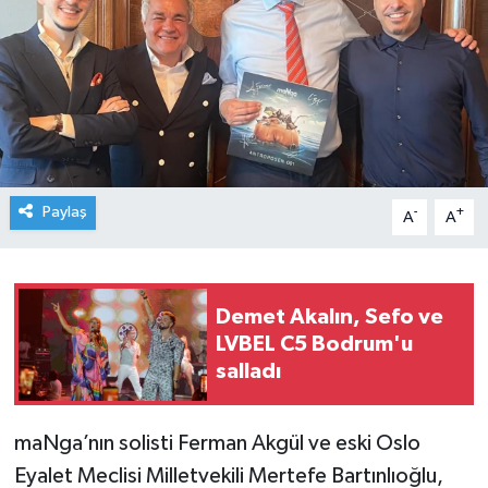
Paylaş
-
+
A
A
Demet Akalın, Sefo ve
LVBEL C5 Bodrum'u
salladı
maNga’nın solisti Ferman Akgül ve eski Oslo
Eyalet Meclisi Milletvekili Mertefe Bartınlıoğlu,