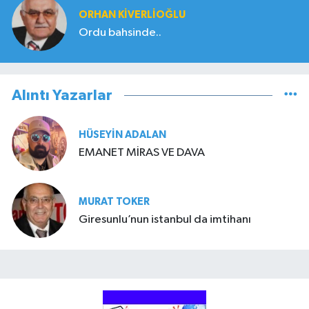
ORHAN KIVERLIOĞLU
Ordu bahsinde..
Alıntı Yazarlar
HÜSEYIN ADALAN
EMANET MİRAS VE DAVA
MURAT TOKER
Giresunlu’nun istanbul da imtihanı