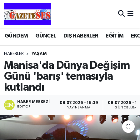
GÜNDEM
GÜNCEL
DIŞ HABERLER
EĞİTİM
EK
HABERLER
YAŞAM
Manisa'da Dünya Değişim
Günü 'barış' temasıyla
kutlandı
HABER MERKEZI
08.07.2026 - 16:39
08.07.2026 - 16
EDITÖR
YAYINLANMA
GÜNCELLEME