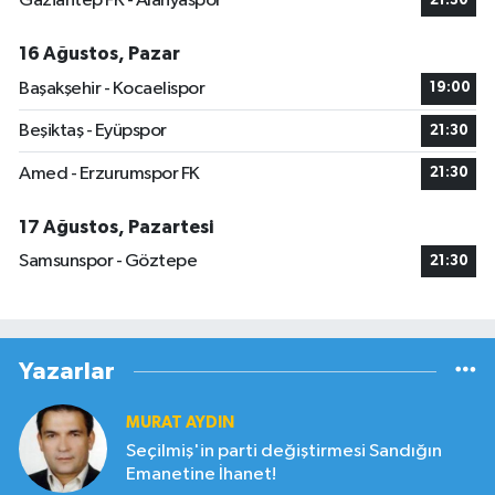
Gaziantep FK - Alanyaspor
21:30
16 Ağustos, Pazar
Başakşehir - Kocaelispor
19:00
Beşiktaş - Eyüpspor
21:30
Amed - Erzurumspor FK
21:30
17 Ağustos, Pazartesi
Samsunspor - Göztepe
21:30
Yazarlar
MURAT AYDIN
Seçilmiş'in parti değiştirmesi Sandığın
Emanetine İhanet!