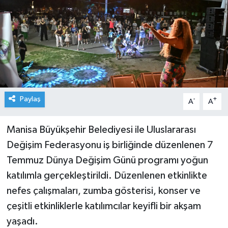
Paylaş
-
+
A
A
Manisa Büyükşehir Belediyesi ile Uluslararası
Değişim Federasyonu iş birliğinde düzenlenen 7
Temmuz Dünya Değişim Günü programı yoğun
katılımla gerçekleştirildi. Düzenlenen etkinlikte
nefes çalışmaları, zumba gösterisi, konser ve
çeşitli etkinliklerle katılımcılar keyifli bir akşam
yaşadı.