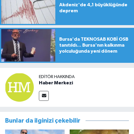
Akdeniz'de 4,1 büyüklüğünde
deprem
Bursa'da TEKNOSAB KOBİ OSB
tanıtıldı... Bursa'nın kalkınma
yolculuğunda yeni dönem
EDITÖR HAKKINDA
Haber Merkezi
Bunlar da ilginizi çekebilir