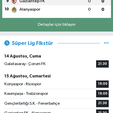
9
Gaziantep FK
0
0
10
Alanyaspor
0
0
Detaylar için tıklayın
Süper Lig Fikstür
14 Ağustos, Cuma
Galatasaray - Çorum FK
21:30
15 Ağustos, Cumartesi
Konyaspor - Rizespor
19:00
Kasımpaşa - Trabzonspor
19:00
Gençlerbirliği S.K. - Fenerbahçe
21:30