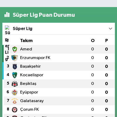
Süper Lig Puan Durumu
Süper Lig
#
Takım
O
P
1
Amed
0
0
2
Erzurumspor FK
0
0
3
Başakşehir
0
0
4
Kocaelispor
0
0
5
Beşiktaş
0
0
6
Eyüpspor
0
0
7
Galatasaray
0
0
8
Çorum FK
0
0