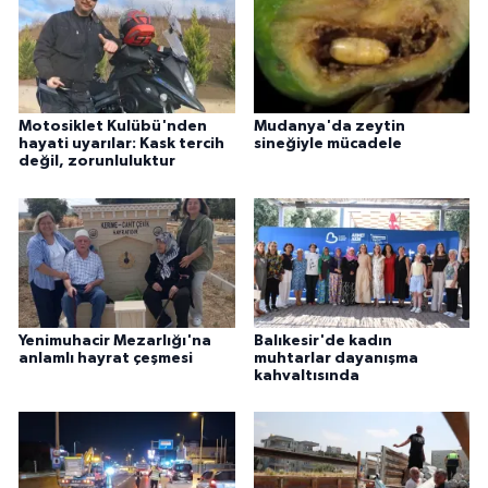
Motosiklet Kulübü'nden
Mudanya'da zeytin
hayati uyarılar: Kask tercih
sineğiyle mücadele
değil, zorunluluktur
Yenimuhacir Mezarlığı'na
Balıkesir'de kadın
anlamlı hayrat çeşmesi
muhtarlar dayanışma
kahvaltısında