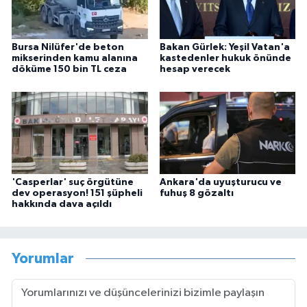
Bursa Nilüfer'de beton
Bakan Gürlek: Yeşil Vatan'a
mikserinden kamu alanına
kastedenler hukuk önünde
döküme 150 bin TL ceza
hesap verecek
'Casperlar' suç örgütüne
Ankara'da uyuşturucu ve
dev operasyon! 151 şüpheli
fuhuş 8 gözaltı
hakkında dava açıldı
Yorumlar