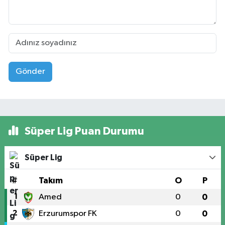
Gönder
Süper Lig Puan Durumu
Süper Lig
#
Takım
O
P
1
Amed
0
0
2
Erzurumspor FK
0
0