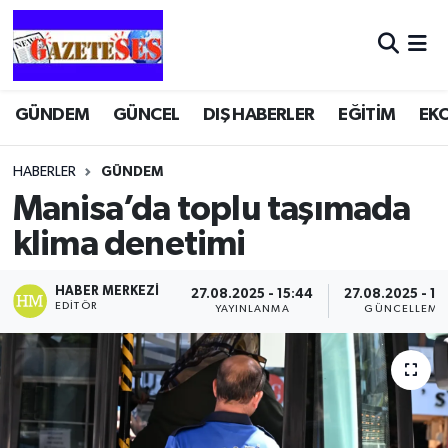
GÜNDEM
GÜNCEL
DIŞ HABERLER
EĞİTİM
EK
HABERLER
GÜNDEM
Manisa’da toplu taşımada
klima denetimi
HABER MERKEZI
27.08.2025 - 15:44
27.08.2025 - 15
EDITÖR
YAYINLANMA
GÜNCELLEME