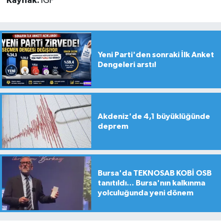
Kaynak:
İGF
Yeni Parti'den sonraki İlk Anket
Dengeleri arstı!
Akdeniz'de 4,1 büyüklüğünde
deprem
Bursa'da TEKNOSAB KOBİ OSB
tanıtıldı... Bursa'nın kalkınma
yolculuğunda yeni dönem