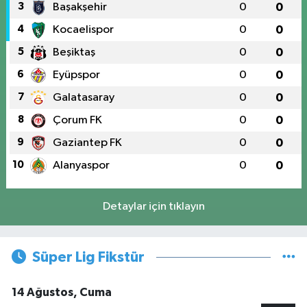
3
Başakşehir
0
0
4
Kocaelispor
0
0
5
Beşiktaş
0
0
6
Eyüpspor
0
0
7
Galatasaray
0
0
8
Çorum FK
0
0
9
Gaziantep FK
0
0
10
Alanyaspor
0
0
Detaylar için tıklayın
Süper Lig Fikstür
14 Ağustos, Cuma