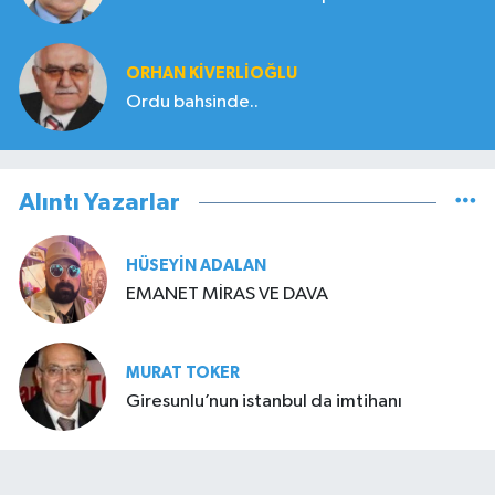
ORHAN KIVERLIOĞLU
Ordu bahsinde..
Alıntı Yazarlar
HÜSEYIN ADALAN
EMANET MİRAS VE DAVA
MURAT TOKER
Giresunlu’nun istanbul da imtihanı