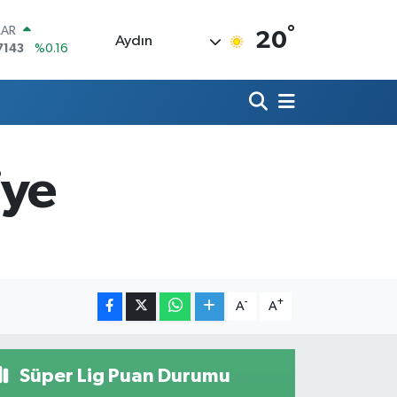
°
LAR
20
Aydın
7143
%0.16
RO
0317
%-0.02
RLİN
2463
%0.07
M ALTIN
0.40
%0.45
iye
T100
799
%70
COIN
225,61
%-0.63
-
+
A
A
Süper Lig Puan Durumu