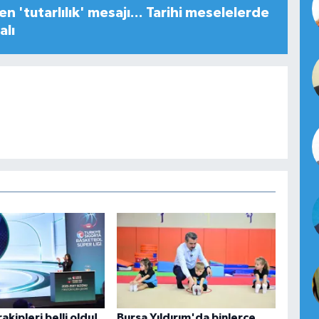
n 'tutarlılık' mesajı... Tarihi meselelerde
alı
akipleri belli oldu!
Bursa Yıldırım'da binlerce