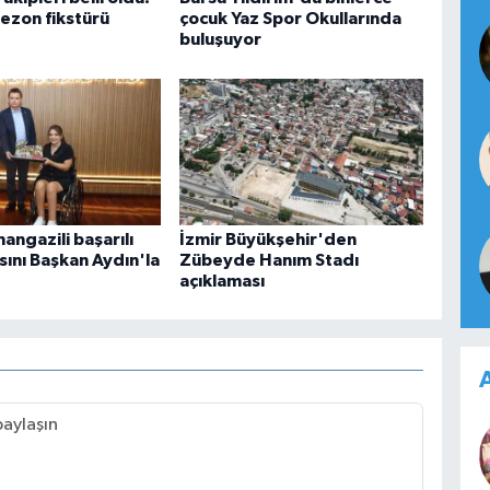
sezon fikstürü
çocuk Yaz Spor Okullarında
buluşuyor
angazili başarılı
İzmir Büyükşehir'den
sını Başkan Aydın'la
Zübeyde Hanım Stadı
açıklaması
A