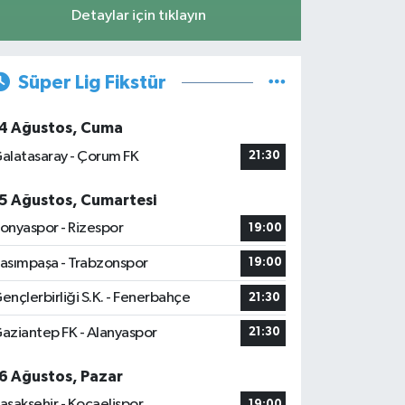
Detaylar için tıklayın
Süper Lig Fikstür
4 Ağustos, Cuma
alatasaray - Çorum FK
21:30
5 Ağustos, Cumartesi
onyaspor - Rizespor
19:00
asımpaşa - Trabzonspor
19:00
ençlerbirliği S.K. - Fenerbahçe
21:30
aziantep FK - Alanyaspor
21:30
6 Ağustos, Pazar
aşakşehir - Kocaelispor
19:00