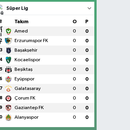
Süper Lig
#
Takım
O
P
1
Amed
0
0
2
Erzurumspor FK
0
0
3
Başakşehir
0
0
4
Kocaelispor
0
0
5
Beşiktaş
0
0
6
Eyüpspor
0
0
7
Galatasaray
0
0
8
Çorum FK
0
0
9
Gaziantep FK
0
0
0
Alanyaspor
0
0