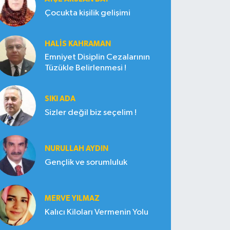
Çocukta kişilik gelişimi
HALIS KAHRAMAN
Emniyet Disiplin Cezalarının
Tüzükle Belirlenmesi !
SIKI ADA
Sizler değil biz seçelim !
NURULLAH AYDIN
Gençlik ve sorumluluk
MERVE YILMAZ
Kalıcı Kiloları Vermenin Yolu