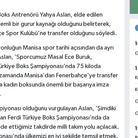
oks Antrenörü Yahya Aslan, elde edilen
emli bir gurur kaynağı olduğunu belirterek,
e Spor Kulübü'ne transfer olduğunu söyledi.
1
onluğun Manisa spor tarihi açısından da ayrı
G
 Aslan, 'Sporcumuz Masal Ece Buruk,
Türkiye Boks Şampiyonası'nda 75 kiloda
1
ı zamanda Manisa'dan Fenerbahçe'ye transfer
K
a kadın boksunda önemli bir başarıya imza
K
.
G
piyonası olduğunu vurgulayan Aslan, 'Şimdiki
G
an Ferdi Türkiye Boks Şampiyonası'nda da
de ettiğimiz takdirde milli takım yolu açılacak.
1
ası'nda ülkemizi en iyi şekilde temsil etmek.
B