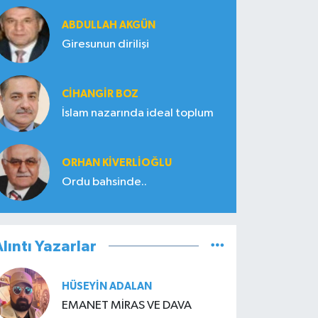
ABDULLAH AKGÜN
Giresunun dirilişi
CIHANGIR BOZ
İslam nazarında ideal toplum
ORHAN KIVERLIOĞLU
Ordu bahsinde..
lıntı Yazarlar
HÜSEYIN ADALAN
EMANET MİRAS VE DAVA