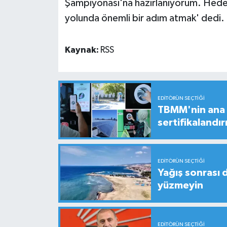
Şampiyonası'na hazırlanıyorum. Hedefi
yolunda önemli bir adım atmak' dedi.
Kaynak:
RSS
EDITÖRÜN SEÇTIĞI
TBMM'nin ana b
sertifikalandırı
EDITÖRÜN SEÇTIĞI
Yağış sonrası 
yüzmeyin
EDITÖRÜN SEÇTIĞI