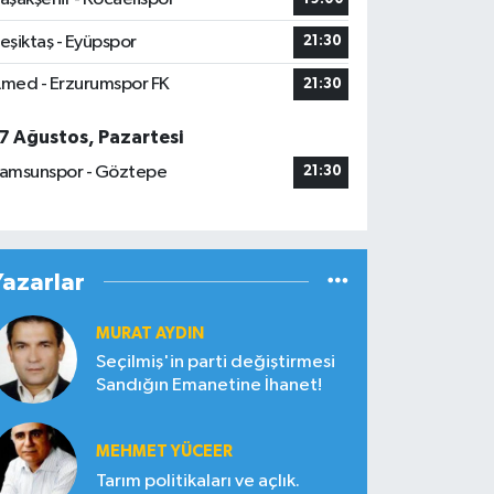
eşiktaş - Eyüpspor
21:30
med - Erzurumspor FK
21:30
7 Ağustos, Pazartesi
amsunspor - Göztepe
21:30
Yazarlar
MURAT AYDIN
Seçilmiş'in parti değiştirmesi
Sandığın Emanetine İhanet!
MEHMET YÜCEER
Tarım politikaları ve açlık.