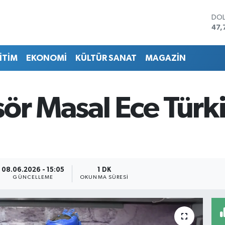
DO
47,
EU
55,
İTİM
EKONOMİ
KÜLTÜR SANAT
MAGAZİN
STE
64,
GRA
651
ör Masal Ece Türk
BİS
13.
BIT
64.
08.06.2026 - 15:05
1 DK
GÜNCELLEME
OKUNMA SÜRESI