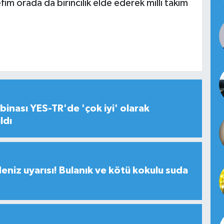
m orada da birincilik elde ederek milli takım
inası YES-TR'de 'çok iyi' olarak
ldı
deniz uyarısı! Bulanık ve kötü kokulu suda