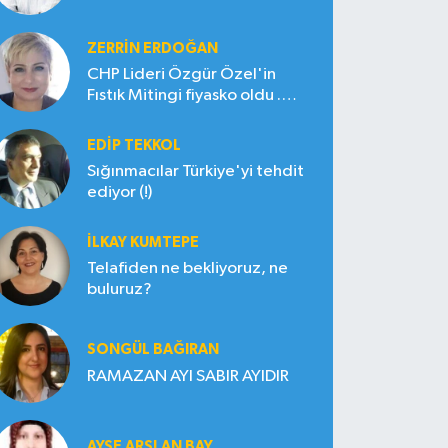
ZERRIN ERDOĞAN
CHP Lideri Özgür Özel'in
Fıstık Mitingi fiyasko oldu .
Çiftçi hayal kırıklığına uğradı
EDIP TEKKOL
Sığınmacılar Türkiye'yi tehdit
ediyor (!)
İLKAY KUMTEPE
Telafiden ne bekliyoruz, ne
buluruz?
SONGÜL BAĞIRAN
RAMAZAN AYI SABIR AYIDIR
AYŞE ARSLAN BAY