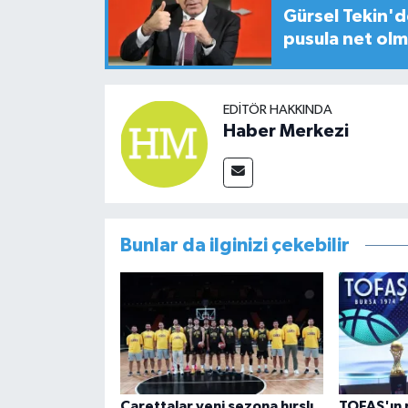
Gürsel Tekin'de
pusula net olm
EDITÖR HAKKINDA
Haber Merkezi
Bunlar da ilginizi çekebilir
Carettalar yeni sezona hırslı
TOFAŞ'ın r