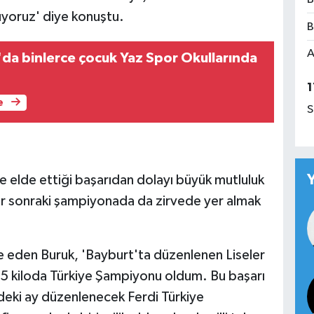
üyoruz' diye konuştu.
B
A
'da binlerce çocuk Yaz Spor Okullarında
1
e
S
 elde ettiği başarıdan dolayı büyük mutluluk
 bir sonraki şampiyonada da zirvede yer almak
e eden Buruk, 'Bayburt'ta düzenlenen Liseler
5 kiloda Türkiye Şampiyonu oldum. Bu başarı
deki ay düzenlenecek Ferdi Türkiye