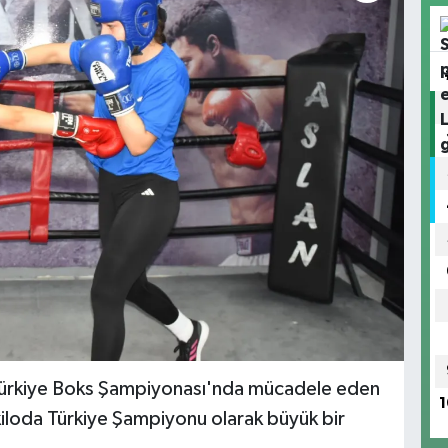
 Türkiye Boks Şampiyonası'nda mücadele eden
1
iloda Türkiye Şampiyonu olarak büyük bir