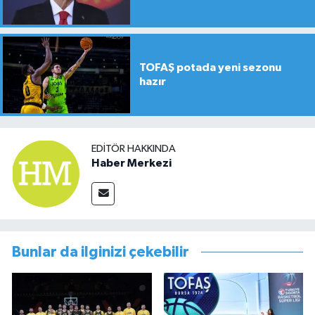
TOFAŞ potada yeni sezonu
hazır
EDITÖR HAKKINDA
Haber Merkezi
Bunlar da ilginizi çekebilir