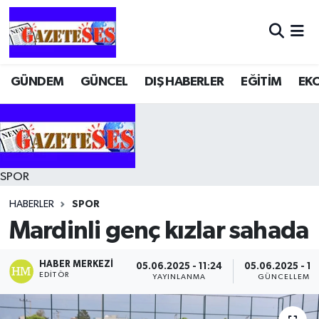
GÜNDEM
GÜNCEL
DIŞ HABERLER
EĞİTİM
EK
SPOR
HABERLER
SPOR
Mardinli genç kızlar sahada
HABER MERKEZI
05.06.2025 - 11:24
05.06.2025 - 11
EDITÖR
YAYINLANMA
GÜNCELLEME