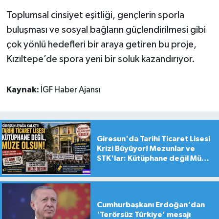
Toplumsal cinsiyet eşitliği, gençlerin sporla
buluşması ve sosyal bağların güçlendirilmesi gibi
çok yönlü hedefleri bir araya getiren bu proje,
Kızıltepe’de spora yeni bir soluk kazandırıyor.
Kaynak:
İGF Haber Ajansı
Giresun'da Tarihi Ticaret Lisesi
Krizi Büyüyor! Mezunlar ve
STK'lar: Kütüphane değil Müze
yapılsın!
Cumhurbaşkanı Erdoğan'dan
'Terörsüz Türkiye' mesajı