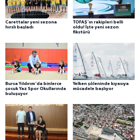
Carettalar yeni sezona
TOFAŞ'ın rakipleri belli
hırslı başladı
oldu! İşte yeni sezon
fikstürü
Bursa Yıldırım'da binlerce
Yelken şöleninde kıyasıya
çocuk Yaz Spor Okullarında
mücadele başlıyor
buluşuyor