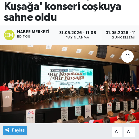
Kuşağa' konseri coşkuya
sahne oldu
HABER MERKEZI
31.05.2026 - 11:08
31.05.2026 - 11:
EDITÖR
YAYINLANMA
GÜNCELLEME
Paylaş
-
+
A
A