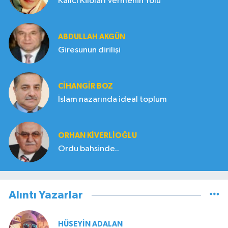
Kalıcı Kiloları Vermenin Yolu
ABDULLAH AKGÜN
Giresunun dirilişi
CIHANGIR BOZ
İslam nazarında ideal toplum
ORHAN KIVERLIOĞLU
Ordu bahsinde..
Alıntı Yazarlar
HÜSEYIN ADALAN