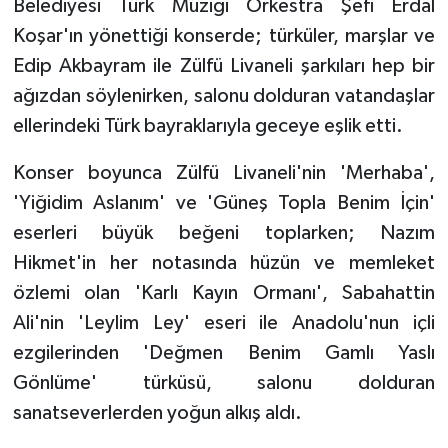
Belediyesi Türk Müziği Orkestra Şefi Erdal
Koşar'ın yönettiği konserde; türküler, marşlar ve
Edip Akbayram ile Zülfü Livaneli şarkıları hep bir
ağızdan söylenirken, salonu dolduran vatandaşlar
ellerindeki Türk bayraklarıyla geceye eşlik etti.
Konser boyunca Zülfü Livaneli'nin 'Merhaba',
'Yiğidim Aslanım' ve 'Güneş Topla Benim İçin'
eserleri büyük beğeni toplarken; Nazım
Hikmet'in her notasında hüzün ve memleket
özlemi olan 'Karlı Kayın Ormanı', Sabahattin
Ali'nin 'Leylim Ley' eseri ile Anadolu'nun içli
ezgilerinden 'Değmen Benim Gamlı Yaslı
Gönlüme' türküsü, salonu dolduran
sanatseverlerden yoğun alkış aldı.