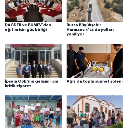
DAĞDER ve BUMEV'den
Bursa Büyükşehir
eğitim için güç birliği
Harmancık'ta da yolları
yeniliyor
İpsala OSB'nin gelişimi için
Ağrı'da toplu sünnet şöleni
kritik ziyaret