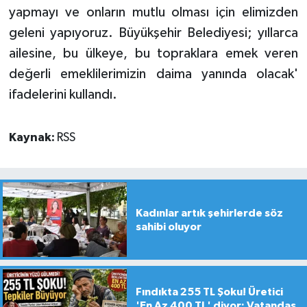
yapmayı ve onların mutlu olması için elimizden
geleni yapıyoruz. Büyükşehir Belediyesi; yıllarca
ailesine, bu ülkeye, bu topraklara emek veren
değerli emeklilerimizin daima yanında olacak'
ifadelerini kullandı.
Kaynak:
RSS
Kadınlar artık şehirlerde söz
sahibi oluyor
Fındıkta 255 TL Şoku! Üretici
'En Az 400 TL' diyor; Vatandaş