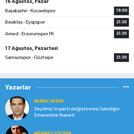
16 Ağustos, Pazar
Başakşehir - Kocaelispor
19:00
Beşiktaş - Eyüpspor
21:30
Amed - Erzurumspor FK
21:30
17 Ağustos, Pazartesi
Samsunspor - Göztepe
21:30
Yazarlar
MURAT AYDIN
Seçilmiş'in parti değiştirmesi Sandığın
Emanetine İhanet!
MEHMET YÜCEER