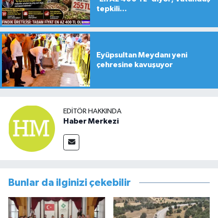
tepkili...
Eyüpsultan Meydanı yeni
çehresine kavuşuyor
EDITÖR HAKKINDA
Haber Merkezi
Bunlar da ilginizi çekebilir