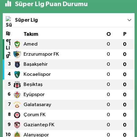
Süper Lig Puan Durumu
Süper Lig
#
Takım
O
P
1
Amed
0
0
2
Erzurumspor FK
0
0
3
Başakşehir
0
0
4
Kocaelispor
0
0
5
Beşiktaş
0
0
6
Eyüpspor
0
0
7
Galatasaray
0
0
8
Çorum FK
0
0
9
Gaziantep FK
0
0
10
Alanyaspor
0
0